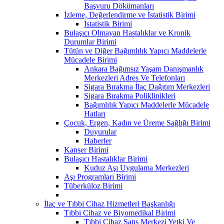
Başvuru Dökümanları
İzleme, Değerlendirme ve İstatistik Birimi
İstatistik Birimi
Bulaşıcı Olmayan Hastalıklar ve Kronik
Durumlar Birimi
Tütün ve Diğer Bağımlılık Yapıcı Maddelerle
Mücadele Birimi
Ankara Bağımsız Yaşam Danışmanlık
Merkezleri Adres Ve Telefonları
Sigara Bırakma İlaç Dağıtım Merkezleri
Sigara Bırakma Poliklinikleri
Bağımlılık Yapıcı Maddelerle Mücadele
Hatları
Çocuk, Ergen, Kadın ve Üreme Sağlığı Birimi
Duyurular
Haberler
Kanser Birimi
Bulaşıcı Hastalıklar Birimi
Kuduz Aşı Uygulama Merkezleri
Aşı Programları Birimi
Tüberküloz Birimi
İlaç ve Tıbbi Cihaz Hizmetleri Başkanlığı
Tıbbi Cihaz ve Biyomedikal Birimi
Tıbbi Cihaz Satış Merkezi Yetki Ve