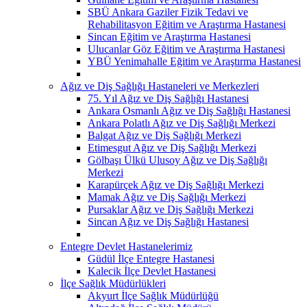
SBÜ Ankara Gaziler Fizik Tedavi ve
Rehabilitasyon Eğitim ve Araştırma Hastanesi
Sincan Eğitim ve Araştırma Hastanesi
Ulucanlar Göz Eğitim ve Araştırma Hastanesi
YBÜ Yenimahalle Eğitim ve Araştırma Hastanesi
Ağız ve Diş Sağlığı Hastaneleri ve Merkezleri
75. Yıl Ağız ve Diş Sağlığı Hastanesi
Ankara Osmanlı Ağız ve Diş Sağlığı Hastanesi
Ankara Polatlı Ağız ve Diş Sağlığı Merkezi
Balgat Ağız ve Diş Sağlığı Merkezi
Etimesgut Ağız ve Diş Sağlığı Merkezi
Gölbaşı Ülkü Ulusoy Ağız ve Diş Sağlığı
Merkezi
Karapürçek Ağız ve Diş Sağlığı Merkezi
Mamak Ağız ve Diş Sağlığı Merkezi
Pursaklar Ağız ve Diş Sağlığı Merkezi
Sincan Ağız ve Diş Sağlığı Hastanesi
Entegre Devlet Hastanelerimiz
Güdül İlçe Entegre Hastanesi
Kalecik İlçe Devlet Hastanesi
İlçe Sağlık Müdürlükleri
Akyurt İlçe Sağlık Müdürlüğü