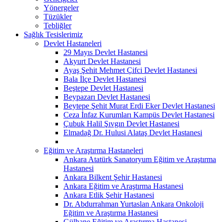
Yönergeler
Tüzükler
Tebliğler
Sağlık Tesislerimiz
Devlet Hastaneleri
29 Mayıs Devlet Hastanesi
Akyurt Devlet Hastanesi
Ayaş Şehit Mehmet Çifci Devlet Hastanesi
Bala İlçe Devlet Hastanesi
Beştepe Devlet Hastanesi
Beypazarı Devlet Hastanesi
Beytepe Şehit Murat Erdi Eker Devlet Hastanesi
Ceza İnfaz Kurumları Kampüs Devlet Hastanesi
Çubuk Halil Şıvgın Devlet Hastanesi
Elmadağ Dr. Hulusi Alataş Devlet Hastanesi
Eğitim ve Araştırma Hastaneleri
Ankara Atatürk Sanatoryum Eğitim ve Araştırma
Hastanesi
Ankara Bilkent Şehir Hastanesi
Ankara Eğitim ve Araştırma Hastanesi
Ankara Etlik Şehir Hastanesi
Dr. Abdurrahman Yurtaslan Ankara Onkoloji
Eğitim ve Araştırma Hastanesi
Gülhane Eğitim ve Araştırma Hastanesi