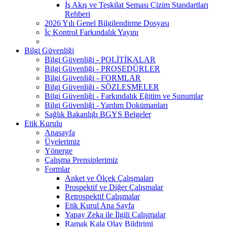
İş Akış ve Teşkilat Şeması Çizim Standartları
Rehberi
2026 Yılı Genel Bilgilendirme Dosyası
İç Kontrol Farkındalık Yayını
Bilgi Güvenliği
Bilgi Güvenliği - POLİTİKALAR
Bilgi Güvenliği - PROSEDÜRLER
Bilgi Güvenliği - FORMLAR
Bilgi Güvenliği - SÖZLEŞMELER
Bilgi Güvenliği - Farkındalık Eğitim ve Sunumlar
Bilgi Güvenliği - Yardım Dokümanları
Sağlık Bakanlığı BGYS Belgeler
Etik Kurulu
Anasayfa
Üyelerimiz
Yönerge
Çalışma Prensiplerimiz
Formlar
Anket ve Ölçek Çalışmaları
Prospektif ve Diğer Çalışmalar
Retrospektif Çalışmalar
Etik Kurul Ana Sayfa
Yapay Zeka ile İlgili Çalışmalar
Ramak Kala Olay Bildirimi