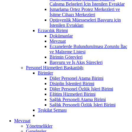
Çalışma Belgeleri İçin İstenilen Evraklar
Ismarlama Ortez Protez Merkezleri ve
İşitme Cihazı Merkezleri
Optisyenlik Müesseseleri Başvuru için
İstenilen Evrakları
Eczacılık Birimi
Dokümanlar
Mevzuat
Eczanelerde Bulundurulması Zorunlu İlaç
ve Malzeme Listesi
Birimin Görevleri
Başvuru ve İş Akış Süreçleri
Personel Hizmetleri Başkanlığı
Birimler
Diğer Personel Atama Birimi
Disiplin İşlemleri Birimi
Diğer Personel Özlük İşleri Birimi
Eğitim Hizmetleri Birimi
Sağlık Personeli Atama Birimi
Sağlık Personeli Özlük İşleri Birimi
Teşkilat Şeması
Mevzuat
Yönetmelikler
Genelgeler