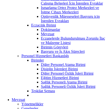
Çalışma Belgeleri İçin İstenilen Evraklar
Ismarlama Ortez Protez Merkezleri ve
İşitme Cihazı Merkezleri
Optisyenlik Müesseseleri Başvuru için
İstenilen Evrakları
Eczacılık Birimi
Dokümanlar
Mevzuat
Eczanelerde Bulundurulması Zorunlu İlaç
ve Malzeme Listesi
Birimin Görevleri
Başvuru ve İş Akış Süreçleri
Personel Hizmetleri Başkanlığı
Birimler
Diğer Personel Atama Birimi
Disiplin İşlemleri Birimi
Diğer Personel Özlük İşleri Birimi
Eğitim Hizmetleri Birimi
Sağlık Personeli Atama Birimi
Sağlık Personeli Özlük İşleri Birimi
Teşkilat Şeması
Mevzuat
Yönetmelikler
Genelgeler