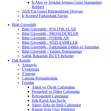
İş Akış ve Teşkilat Şeması Çizim Standartları
Rehberi
2026 Yılı Genel Bilgilendirme Dosyası
İç Kontrol Farkındalık Yayını
Bilgi Güvenliği
Bilgi Güvenliği - POLİTİKALAR
Bilgi Güvenliği - PROSEDÜRLER
Bilgi Güvenliği - FORMLAR
Bilgi Güvenliği - SÖZLEŞMELER
Bilgi Güvenliği - Farkındalık Eğitim ve Sunumlar
Bilgi Güvenliği - Yardım Dokümanları
Sağlık Bakanlığı BGYS Belgeler
Etik Kurulu
Anasayfa
Üyelerimiz
Yönerge
Çalışma Prensiplerimiz
Formlar
Anket ve Ölçek Çalışmaları
Prospektif ve Diğer Çalışmalar
Retrospektif Çalışmalar
Etik Kurul Ana Sayfa
Yapay Zeka ile İlgili Çalışmalar
Ramak Kala Olay Bildirimi