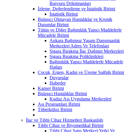
Başvuru Dökümanları
İzleme, Değerlendirme ve İstatistik Birimi
İstatistik Birimi
Bulaşıcı Olmayan Hastalıklar ve Kronik
Durumlar Birimi
Tütün ve Diğer Bağımlılık Yapıcı Maddelerle
Mücadele Birimi
Ankara Bağımsız Yaşam Danışmanlık
Merkezleri Adres Ve Telefonları
Sigara Bırakma İlaç Dağıtım Merkezleri
Sigara Bırakma Poliklinikleri
Bağımlılık Yapıcı Maddelerle Mücadele
Hatları
Çocuk, Ergen, Kadın ve Üreme Sağlığı Birimi
Duyurular
Haberler
Kanser Birimi
Bulaşıcı Hastalıklar Birimi
Kuduz Aşı Uygulama Merkezleri
Aşı Programları Birimi
Tüberküloz Birimi
İlaç ve Tıbbi Cihaz Hizmetleri Başkanlığı
Tıbbi Cihaz ve Biyomedikal Birimi
Tıbbi Cihaz Satış Merkezi Yetki Ve