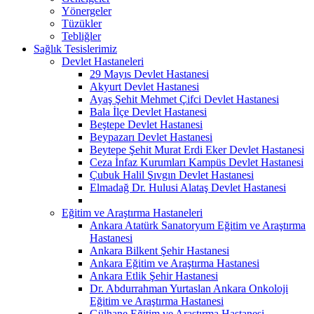
Yönergeler
Tüzükler
Tebliğler
Sağlık Tesislerimiz
Devlet Hastaneleri
29 Mayıs Devlet Hastanesi
Akyurt Devlet Hastanesi
Ayaş Şehit Mehmet Çifci Devlet Hastanesi
Bala İlçe Devlet Hastanesi
Beştepe Devlet Hastanesi
Beypazarı Devlet Hastanesi
Beytepe Şehit Murat Erdi Eker Devlet Hastanesi
Ceza İnfaz Kurumları Kampüs Devlet Hastanesi
Çubuk Halil Şıvgın Devlet Hastanesi
Elmadağ Dr. Hulusi Alataş Devlet Hastanesi
Eğitim ve Araştırma Hastaneleri
Ankara Atatürk Sanatoryum Eğitim ve Araştırma
Hastanesi
Ankara Bilkent Şehir Hastanesi
Ankara Eğitim ve Araştırma Hastanesi
Ankara Etlik Şehir Hastanesi
Dr. Abdurrahman Yurtaslan Ankara Onkoloji
Eğitim ve Araştırma Hastanesi
Gülhane Eğitim ve Araştırma Hastanesi