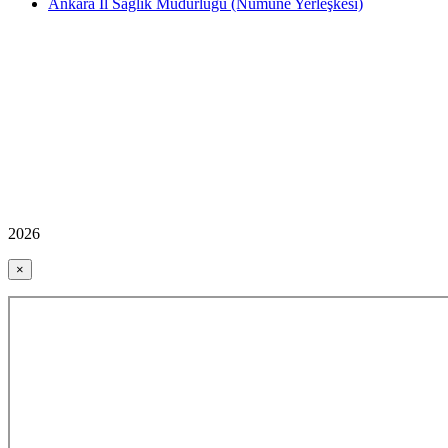
Ankara İl Sağlık Müdürlüğü (Numune Yerleşkesi)
2026
×