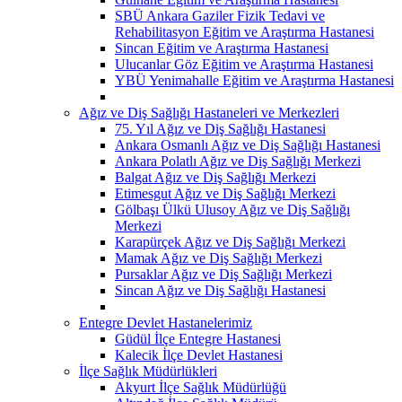
SBÜ Ankara Gaziler Fizik Tedavi ve
Rehabilitasyon Eğitim ve Araştırma Hastanesi
Sincan Eğitim ve Araştırma Hastanesi
Ulucanlar Göz Eğitim ve Araştırma Hastanesi
YBÜ Yenimahalle Eğitim ve Araştırma Hastanesi
Ağız ve Diş Sağlığı Hastaneleri ve Merkezleri
75. Yıl Ağız ve Diş Sağlığı Hastanesi
Ankara Osmanlı Ağız ve Diş Sağlığı Hastanesi
Ankara Polatlı Ağız ve Diş Sağlığı Merkezi
Balgat Ağız ve Diş Sağlığı Merkezi
Etimesgut Ağız ve Diş Sağlığı Merkezi
Gölbaşı Ülkü Ulusoy Ağız ve Diş Sağlığı
Merkezi
Karapürçek Ağız ve Diş Sağlığı Merkezi
Mamak Ağız ve Diş Sağlığı Merkezi
Pursaklar Ağız ve Diş Sağlığı Merkezi
Sincan Ağız ve Diş Sağlığı Hastanesi
Entegre Devlet Hastanelerimiz
Güdül İlçe Entegre Hastanesi
Kalecik İlçe Devlet Hastanesi
İlçe Sağlık Müdürlükleri
Akyurt İlçe Sağlık Müdürlüğü