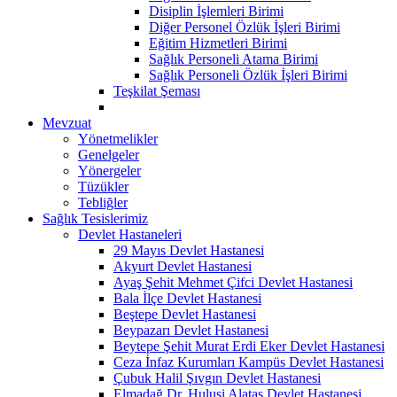
Disiplin İşlemleri Birimi
Diğer Personel Özlük İşleri Birimi
Eğitim Hizmetleri Birimi
Sağlık Personeli Atama Birimi
Sağlık Personeli Özlük İşleri Birimi
Teşkilat Şeması
Mevzuat
Yönetmelikler
Genelgeler
Yönergeler
Tüzükler
Tebliğler
Sağlık Tesislerimiz
Devlet Hastaneleri
29 Mayıs Devlet Hastanesi
Akyurt Devlet Hastanesi
Ayaş Şehit Mehmet Çifci Devlet Hastanesi
Bala İlçe Devlet Hastanesi
Beştepe Devlet Hastanesi
Beypazarı Devlet Hastanesi
Beytepe Şehit Murat Erdi Eker Devlet Hastanesi
Ceza İnfaz Kurumları Kampüs Devlet Hastanesi
Çubuk Halil Şıvgın Devlet Hastanesi
Elmadağ Dr. Hulusi Alataş Devlet Hastanesi