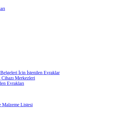
arı
elgeleri İçin İstenilen Evraklar
e Cihazı Merkezleri
len Evrakları
e Malzeme Listesi