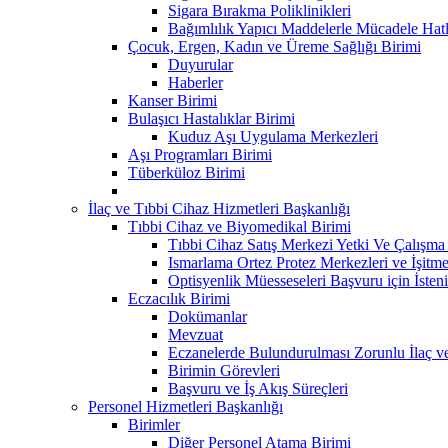
Sigara Bırakma Poliklinikleri
Bağımlılık Yapıcı Maddelerle Mücadele Hatl
Çocuk, Ergen, Kadın ve Üreme Sağlığı Birimi
Duyurular
Haberler
Kanser Birimi
Bulaşıcı Hastalıklar Birimi
Kuduz Aşı Uygulama Merkezleri
Aşı Programları Birimi
Tüberküloz Birimi
İlaç ve Tıbbi Cihaz Hizmetleri Başkanlığı
Tıbbi Cihaz ve Biyomedikal Birimi
Tıbbi Cihaz Satış Merkezi Yetki Ve Çalışma B
Ismarlama Ortez Protez Merkezleri ve İşitm
Optisyenlik Müesseseleri Başvuru için İsteni
Eczacılık Birimi
Dokümanlar
Mevzuat
Eczanelerde Bulundurulması Zorunlu İlaç v
Birimin Görevleri
Başvuru ve İş Akış Süreçleri
Personel Hizmetleri Başkanlığı
Birimler
Diğer Personel Atama Birimi