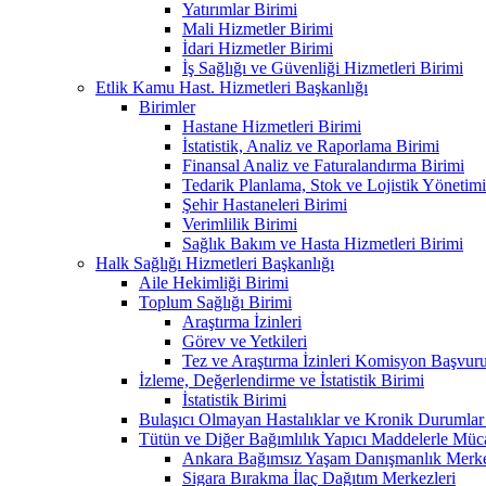
Yatırımlar Birimi
Mali Hizmetler Birimi
İdari Hizmetler Birimi
İş Sağlığı ve Güvenliği Hizmetleri Birimi
Etlik Kamu Hast. Hizmetleri Başkanlığı
Birimler
Hastane Hizmetleri Birimi
İstatistik, Analiz ve Raporlama Birimi
Finansal Analiz ve Faturalandırma Birimi
Tedarik Planlama, Stok ve Lojistik Yönetimi
Şehir Hastaneleri Birimi
Verimlilik Birimi
Sağlık Bakım ve Hasta Hizmetleri Birimi
Halk Sağlığı Hizmetleri Başkanlığı
Aile Hekimliği Birimi
Toplum Sağlığı Birimi
Araştırma İzinleri
Görev ve Yetkileri
Tez ve Araştırma İzinleri Komisyon Başvu
İzleme, Değerlendirme ve İstatistik Birimi
İstatistik Birimi
Bulaşıcı Olmayan Hastalıklar ve Kronik Durumlar
Tütün ve Diğer Bağımlılık Yapıcı Maddelerle Müc
Ankara Bağımsız Yaşam Danışmanlık Merkez
Sigara Bırakma İlaç Dağıtım Merkezleri