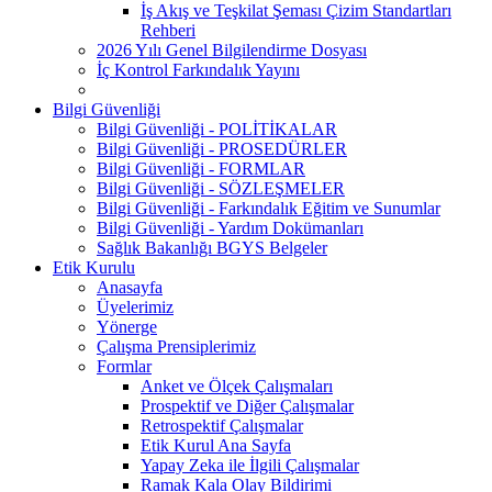
İş Akış ve Teşkilat Şeması Çizim Standartları
Rehberi
2026 Yılı Genel Bilgilendirme Dosyası
İç Kontrol Farkındalık Yayını
Bilgi Güvenliği
Bilgi Güvenliği - POLİTİKALAR
Bilgi Güvenliği - PROSEDÜRLER
Bilgi Güvenliği - FORMLAR
Bilgi Güvenliği - SÖZLEŞMELER
Bilgi Güvenliği - Farkındalık Eğitim ve Sunumlar
Bilgi Güvenliği - Yardım Dokümanları
Sağlık Bakanlığı BGYS Belgeler
Etik Kurulu
Anasayfa
Üyelerimiz
Yönerge
Çalışma Prensiplerimiz
Formlar
Anket ve Ölçek Çalışmaları
Prospektif ve Diğer Çalışmalar
Retrospektif Çalışmalar
Etik Kurul Ana Sayfa
Yapay Zeka ile İlgili Çalışmalar
Ramak Kala Olay Bildirimi