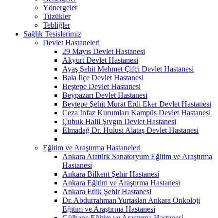
Yönergeler
Tüzükler
Tebliğler
Sağlık Tesislerimiz
Devlet Hastaneleri
29 Mayıs Devlet Hastanesi
Akyurt Devlet Hastanesi
Ayaş Şehit Mehmet Çifci Devlet Hastanesi
Bala İlçe Devlet Hastanesi
Beştepe Devlet Hastanesi
Beypazarı Devlet Hastanesi
Beytepe Şehit Murat Erdi Eker Devlet Hastanesi
Ceza İnfaz Kurumları Kampüs Devlet Hastanesi
Çubuk Halil Şıvgın Devlet Hastanesi
Elmadağ Dr. Hulusi Alataş Devlet Hastanesi
Eğitim ve Araştırma Hastaneleri
Ankara Atatürk Sanatoryum Eğitim ve Araştırma
Hastanesi
Ankara Bilkent Şehir Hastanesi
Ankara Eğitim ve Araştırma Hastanesi
Ankara Etlik Şehir Hastanesi
Dr. Abdurrahman Yurtaslan Ankara Onkoloji
Eğitim ve Araştırma Hastanesi
Gülhane Eğitim ve Araştırma Hastanesi