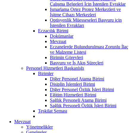
Çalışma Belgeleri İçin İstenilen Evraklar
Ismarlama Ortez Protez Merkezleri ve
İşitme Cihazı Merkezleri
Optisyenlik Müesseseleri Başvuru için
İstenilen Evrakları
Eczacılık Birimi
Dokümanlar
Mevzuat
Eczanelerde Bulundurulması Zorunlu İlaç
ve Malzeme Listesi
Birimin Görevleri
Başvuru ve İş Akış Süreçleri
Personel Hizmetleri Başkanlığı
Birimler
Diğer Personel Atama Birimi
Disiplin İşlemleri Birimi
Diğer Personel Özlük İşleri Birimi
Eğitim Hizmetleri Birimi
Sağlık Personeli Atama Birimi
Sağlık Personeli Özlük İşleri Birimi
Teşkilat Şeması
Mevzuat
Yönetmelikler
Genelgeler