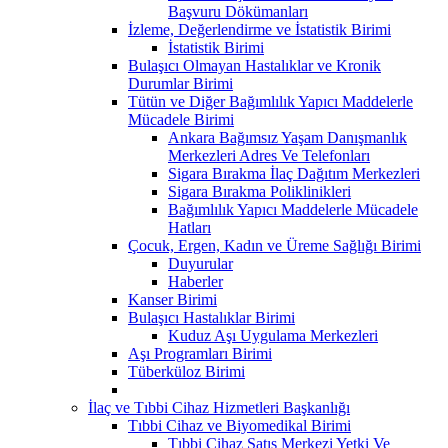
Başvuru Dökümanları
İzleme, Değerlendirme ve İstatistik Birimi
İstatistik Birimi
Bulaşıcı Olmayan Hastalıklar ve Kronik
Durumlar Birimi
Tütün ve Diğer Bağımlılık Yapıcı Maddelerle
Mücadele Birimi
Ankara Bağımsız Yaşam Danışmanlık
Merkezleri Adres Ve Telefonları
Sigara Bırakma İlaç Dağıtım Merkezleri
Sigara Bırakma Poliklinikleri
Bağımlılık Yapıcı Maddelerle Mücadele
Hatları
Çocuk, Ergen, Kadın ve Üreme Sağlığı Birimi
Duyurular
Haberler
Kanser Birimi
Bulaşıcı Hastalıklar Birimi
Kuduz Aşı Uygulama Merkezleri
Aşı Programları Birimi
Tüberküloz Birimi
İlaç ve Tıbbi Cihaz Hizmetleri Başkanlığı
Tıbbi Cihaz ve Biyomedikal Birimi
Tıbbi Cihaz Satış Merkezi Yetki Ve