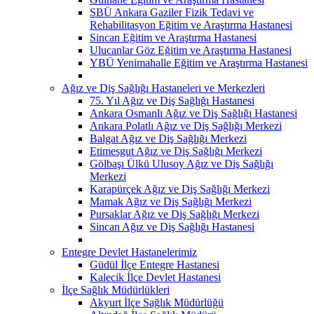
SBÜ Ankara Gaziler Fizik Tedavi ve
Rehabilitasyon Eğitim ve Araştırma Hastanesi
Sincan Eğitim ve Araştırma Hastanesi
Ulucanlar Göz Eğitim ve Araştırma Hastanesi
YBÜ Yenimahalle Eğitim ve Araştırma Hastanesi
Ağız ve Diş Sağlığı Hastaneleri ve Merkezleri
75. Yıl Ağız ve Diş Sağlığı Hastanesi
Ankara Osmanlı Ağız ve Diş Sağlığı Hastanesi
Ankara Polatlı Ağız ve Diş Sağlığı Merkezi
Balgat Ağız ve Diş Sağlığı Merkezi
Etimesgut Ağız ve Diş Sağlığı Merkezi
Gölbaşı Ülkü Ulusoy Ağız ve Diş Sağlığı
Merkezi
Karapürçek Ağız ve Diş Sağlığı Merkezi
Mamak Ağız ve Diş Sağlığı Merkezi
Pursaklar Ağız ve Diş Sağlığı Merkezi
Sincan Ağız ve Diş Sağlığı Hastanesi
Entegre Devlet Hastanelerimiz
Güdül İlçe Entegre Hastanesi
Kalecik İlçe Devlet Hastanesi
İlçe Sağlık Müdürlükleri
Akyurt İlçe Sağlık Müdürlüğü