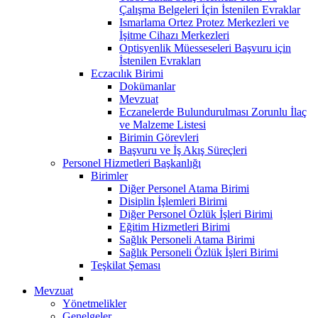
Çalışma Belgeleri İçin İstenilen Evraklar
Ismarlama Ortez Protez Merkezleri ve
İşitme Cihazı Merkezleri
Optisyenlik Müesseseleri Başvuru için
İstenilen Evrakları
Eczacılık Birimi
Dokümanlar
Mevzuat
Eczanelerde Bulundurulması Zorunlu İlaç
ve Malzeme Listesi
Birimin Görevleri
Başvuru ve İş Akış Süreçleri
Personel Hizmetleri Başkanlığı
Birimler
Diğer Personel Atama Birimi
Disiplin İşlemleri Birimi
Diğer Personel Özlük İşleri Birimi
Eğitim Hizmetleri Birimi
Sağlık Personeli Atama Birimi
Sağlık Personeli Özlük İşleri Birimi
Teşkilat Şeması
Mevzuat
Yönetmelikler
Genelgeler