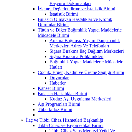
Başvuru Dökümanları
İzleme, Değerlendirme ve İstatistik Birimi
İstatistik Birimi
Bulaşıcı Olmayan Hastalıklar ve Kronik
Durumlar Birimi
Tütün ve Diğer Bağımlılık Yapıcı Maddelerle
Mücadele Birimi
Ankara Bağımsız Yaşam Danışmanlık
Merkezleri Adres Ve Telefonları
Sigara Bırakma İlaç Dağıtım Merkezleri
Sigara Bırakma Poliklinikleri
Bağımlılık Yapıcı Maddelerle Mücadele
Hatları
Çocuk, Ergen, Kadın ve Üreme Sağlığı Birimi
Duyurular
Haberler
Kanser Birimi
Bulaşıcı Hastalıklar Birimi
Kuduz Aşı Uygulama Merkezleri
Aşı Programları Birimi
Tüberküloz Birimi
İlaç ve Tıbbi Cihaz Hizmetleri Başkanlığı
Tıbbi Cihaz ve Biyomedikal Birimi
Tıbbi Cihaz Satış Merkezi Yetki Ve