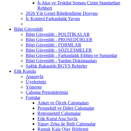
İş Akış ve Teşkilat Şeması Çizim Standartları
Rehberi
2026 Yılı Genel Bilgilendirme Dosyası
İç Kontrol Farkındalık Yayını
Bilgi Güvenliği
Bilgi Güvenliği - POLİTİKALAR
Bilgi Güvenliği - PROSEDÜRLER
Bilgi Güvenliği - FORMLAR
Bilgi Güvenliği - SÖZLEŞMELER
Bilgi Güvenliği - Farkındalık Eğitim ve Sunumlar
Bilgi Güvenliği - Yardım Dokümanları
Sağlık Bakanlığı BGYS Belgeler
Etik Kurulu
Anasayfa
Üyelerimiz
Yönerge
Çalışma Prensiplerimiz
Formlar
Anket ve Ölçek Çalışmaları
Prospektif ve Diğer Çalışmalar
Retrospektif Çalışmalar
Etik Kurul Ana Sayfa
Yapay Zeka ile İlgili Çalışmalar
Ramak Kala Olay Bildirimi