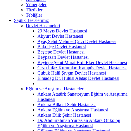
Yönergeler
Tüzükler
Tebliğler
Sağlık Tesislerimiz
Devlet Hastaneleri
29 Mayıs Devlet Hastanesi
Akyurt Devlet Hastanesi
Ayaş Şehit Mehmet Çifci Devlet Hastanesi
Bala İlçe Devlet Hastanesi
Beştepe Devlet Hastanesi
Beypazarı Devlet Hastanesi
Beytepe Şehit Murat Erdi Eker Devlet Hastanesi
Ceza İnfaz Kurumları Kampüs Devlet Hastanesi
Çubuk Halil Şıvgın Devlet Hastanesi
Elmadağ Dr. Hulusi Alataş Devlet Hastanesi
Eğitim ve Araştırma Hastaneleri
Ankara Atatürk Sanatoryum Eğitim ve Araştırma
Hastanesi
Ankara Bilkent Şehir Hastanesi
Ankara Eğitim ve Araştırma Hastanesi
Ankara Etlik Şehir Hastanesi
Dr. Abdurrahman Yurtaslan Ankara Onkoloji
Eğitim ve Araştırma Hastanesi
Gülhane Eğitim ve Araştırma Hastanesi