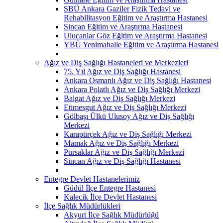
SBÜ Ankara Gaziler Fizik Tedavi ve
Rehabilitasyon Eğitim ve Araştırma Hastanesi
Sincan Eğitim ve Araştırma Hastanesi
Ulucanlar Göz Eğitim ve Araştırma Hastanesi
YBÜ Yenimahalle Eğitim ve Araştırma Hastanesi
Ağız ve Diş Sağlığı Hastaneleri ve Merkezleri
75. Yıl Ağız ve Diş Sağlığı Hastanesi
Ankara Osmanlı Ağız ve Diş Sağlığı Hastanesi
Ankara Polatlı Ağız ve Diş Sağlığı Merkezi
Balgat Ağız ve Diş Sağlığı Merkezi
Etimesgut Ağız ve Diş Sağlığı Merkezi
Gölbaşı Ülkü Ulusoy Ağız ve Diş Sağlığı
Merkezi
Karapürçek Ağız ve Diş Sağlığı Merkezi
Mamak Ağız ve Diş Sağlığı Merkezi
Pursaklar Ağız ve Diş Sağlığı Merkezi
Sincan Ağız ve Diş Sağlığı Hastanesi
Entegre Devlet Hastanelerimiz
Güdül İlçe Entegre Hastanesi
Kalecik İlçe Devlet Hastanesi
İlçe Sağlık Müdürlükleri
Akyurt İlçe Sağlık Müdürlüğü