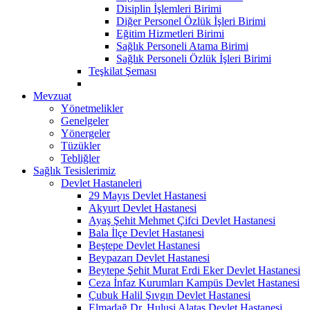
Disiplin İşlemleri Birimi
Diğer Personel Özlük İşleri Birimi
Eğitim Hizmetleri Birimi
Sağlık Personeli Atama Birimi
Sağlık Personeli Özlük İşleri Birimi
Teşkilat Şeması
Mevzuat
Yönetmelikler
Genelgeler
Yönergeler
Tüzükler
Tebliğler
Sağlık Tesislerimiz
Devlet Hastaneleri
29 Mayıs Devlet Hastanesi
Akyurt Devlet Hastanesi
Ayaş Şehit Mehmet Çifci Devlet Hastanesi
Bala İlçe Devlet Hastanesi
Beştepe Devlet Hastanesi
Beypazarı Devlet Hastanesi
Beytepe Şehit Murat Erdi Eker Devlet Hastanesi
Ceza İnfaz Kurumları Kampüs Devlet Hastanesi
Çubuk Halil Şıvgın Devlet Hastanesi
Elmadağ Dr. Hulusi Alataş Devlet Hastanesi