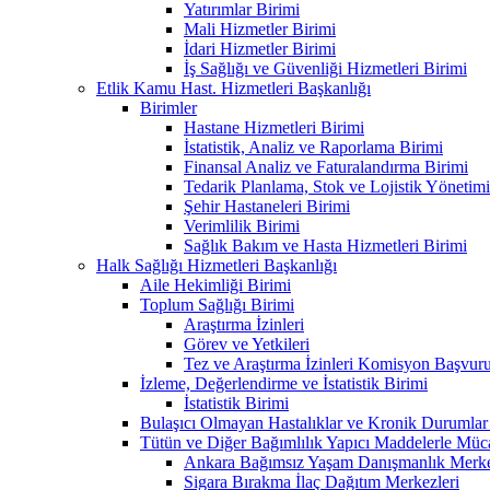
Yatırımlar Birimi
Mali Hizmetler Birimi
İdari Hizmetler Birimi
İş Sağlığı ve Güvenliği Hizmetleri Birimi
Etlik Kamu Hast. Hizmetleri Başkanlığı
Birimler
Hastane Hizmetleri Birimi
İstatistik, Analiz ve Raporlama Birimi
Finansal Analiz ve Faturalandırma Birimi
Tedarik Planlama, Stok ve Lojistik Yönetimi
Şehir Hastaneleri Birimi
Verimlilik Birimi
Sağlık Bakım ve Hasta Hizmetleri Birimi
Halk Sağlığı Hizmetleri Başkanlığı
Aile Hekimliği Birimi
Toplum Sağlığı Birimi
Araştırma İzinleri
Görev ve Yetkileri
Tez ve Araştırma İzinleri Komisyon Başvu
İzleme, Değerlendirme ve İstatistik Birimi
İstatistik Birimi
Bulaşıcı Olmayan Hastalıklar ve Kronik Durumlar
Tütün ve Diğer Bağımlılık Yapıcı Maddelerle Müc
Ankara Bağımsız Yaşam Danışmanlık Merkez
Sigara Bırakma İlaç Dağıtım Merkezleri