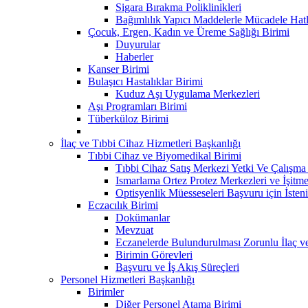
Sigara Bırakma Poliklinikleri
Bağımlılık Yapıcı Maddelerle Mücadele Hatl
Çocuk, Ergen, Kadın ve Üreme Sağlığı Birimi
Duyurular
Haberler
Kanser Birimi
Bulaşıcı Hastalıklar Birimi
Kuduz Aşı Uygulama Merkezleri
Aşı Programları Birimi
Tüberküloz Birimi
İlaç ve Tıbbi Cihaz Hizmetleri Başkanlığı
Tıbbi Cihaz ve Biyomedikal Birimi
Tıbbi Cihaz Satış Merkezi Yetki Ve Çalışma B
Ismarlama Ortez Protez Merkezleri ve İşitm
Optisyenlik Müesseseleri Başvuru için İsteni
Eczacılık Birimi
Dokümanlar
Mevzuat
Eczanelerde Bulundurulması Zorunlu İlaç v
Birimin Görevleri
Başvuru ve İş Akış Süreçleri
Personel Hizmetleri Başkanlığı
Birimler
Diğer Personel Atama Birimi