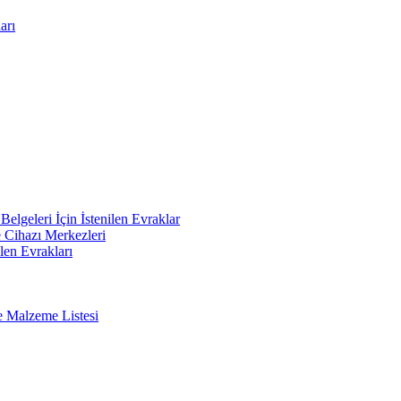
arı
elgeleri İçin İstenilen Evraklar
e Cihazı Merkezleri
len Evrakları
e Malzeme Listesi