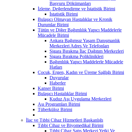
Başvuru Dökümanları
İzleme, Değerlendirme ve İstatistik Birimi
İstatistik Birimi
Bulaşıcı Olmayan Hastalıklar ve Kronik
Durumlar Birimi
Tütün ve Diğer Bağımlılık Yapıcı Maddelerle
Mücadele Birimi
Ankara Bağımsız Yaşam Danışmanlık
Merkezleri Adres Ve Telefonları
Sigara Bırakma İlaç Dağıtım Merkezleri
Sigara Bırakma Poliklinikleri
Bağımlılık Yapıcı Maddelerle Mücadele
Hatları
Çocuk, Ergen, Kadın ve Üreme Sağlığı Birimi
Duyurular
Haberler
Kanser Birimi
Bulaşıcı Hastalıklar Birimi
Kuduz Aşı Uygulama Merkezleri
Aşı Programları Birimi
Tüberküloz Birimi
İlaç ve Tıbbi Cihaz Hizmetleri Başkanlığı
Tıbbi Cihaz ve Biyomedikal Birimi
Tıbbi Cihaz Satış Merkezi Yetki Ve