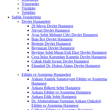
Yönergeler
Tüzükler
Tebliğler
Sağlık Tesislerimiz
Devlet Hastaneleri
29 Mayıs Devlet Hastanesi
Akyurt Devlet Hastanesi
Ayaş Şehit Mehmet Çifci Devlet Hastanesi
Bala İlçe Devlet Hastanesi
Beştepe Devlet Hastanesi
Beypazarı Devlet Hastanesi
Beytepe Şehit Murat Erdi Eker Devlet Hastanesi
Ceza İnfaz Kurumları Kampüs Devlet Hastanesi
Çubuk Halil Şıvgın Devlet Hastanesi
Elmadağ Dr. Hulusi Alataş Devlet Hastanesi
Eğitim ve Araştırma Hastaneleri
Ankara Atatürk Sanatoryum Eğitim ve Araştırma
Hastanesi
Ankara Bilkent Şehir Hastanesi
Ankara Eğitim ve Araştırma Hastanesi
Ankara Etlik Şehir Hastanesi
Dr. Abdurrahman Yurtaslan Ankara Onkoloji
Eğitim ve Araştırma Hastanesi
Gülhane Eğitim ve Araştırma Hastanesi