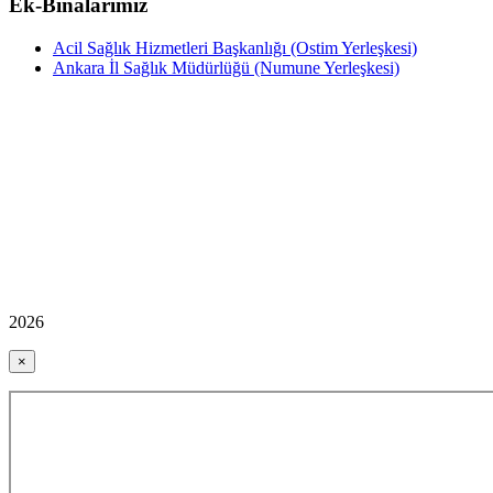
Ek-Binalarımız
Acil Sağlık Hizmetleri Başkanlığı (Ostim Yerleşkesi)
Ankara İl Sağlık Müdürlüğü (Numune Yerleşkesi)
2026
×