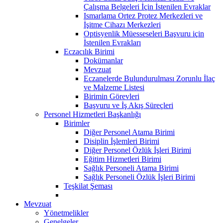
Çalışma Belgeleri İçin İstenilen Evraklar
Ismarlama Ortez Protez Merkezleri ve
İşitme Cihazı Merkezleri
Optisyenlik Müesseseleri Başvuru için
İstenilen Evrakları
Eczacılık Birimi
Dokümanlar
Mevzuat
Eczanelerde Bulundurulması Zorunlu İlaç
ve Malzeme Listesi
Birimin Görevleri
Başvuru ve İş Akış Süreçleri
Personel Hizmetleri Başkanlığı
Birimler
Diğer Personel Atama Birimi
Disiplin İşlemleri Birimi
Diğer Personel Özlük İşleri Birimi
Eğitim Hizmetleri Birimi
Sağlık Personeli Atama Birimi
Sağlık Personeli Özlük İşleri Birimi
Teşkilat Şeması
Mevzuat
Yönetmelikler
Genelgeler