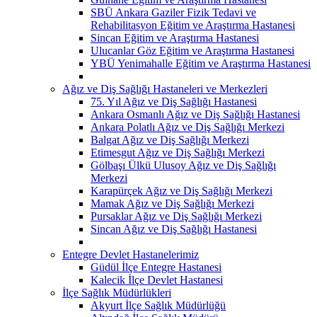
SBÜ Ankara Gaziler Fizik Tedavi ve
Rehabilitasyon Eğitim ve Araştırma Hastanesi
Sincan Eğitim ve Araştırma Hastanesi
Ulucanlar Göz Eğitim ve Araştırma Hastanesi
YBÜ Yenimahalle Eğitim ve Araştırma Hastanesi
Ağız ve Diş Sağlığı Hastaneleri ve Merkezleri
75. Yıl Ağız ve Diş Sağlığı Hastanesi
Ankara Osmanlı Ağız ve Diş Sağlığı Hastanesi
Ankara Polatlı Ağız ve Diş Sağlığı Merkezi
Balgat Ağız ve Diş Sağlığı Merkezi
Etimesgut Ağız ve Diş Sağlığı Merkezi
Gölbaşı Ülkü Ulusoy Ağız ve Diş Sağlığı
Merkezi
Karapürçek Ağız ve Diş Sağlığı Merkezi
Mamak Ağız ve Diş Sağlığı Merkezi
Pursaklar Ağız ve Diş Sağlığı Merkezi
Sincan Ağız ve Diş Sağlığı Hastanesi
Entegre Devlet Hastanelerimiz
Güdül İlçe Entegre Hastanesi
Kalecik İlçe Devlet Hastanesi
İlçe Sağlık Müdürlükleri
Akyurt İlçe Sağlık Müdürlüğü