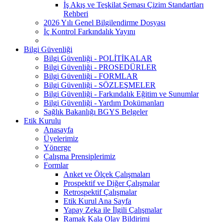
İş Akış ve Teşkilat Şeması Çizim Standartları
Rehberi
2026 Yılı Genel Bilgilendirme Dosyası
İç Kontrol Farkındalık Yayını
Bilgi Güvenliği
Bilgi Güvenliği - POLİTİKALAR
Bilgi Güvenliği - PROSEDÜRLER
Bilgi Güvenliği - FORMLAR
Bilgi Güvenliği - SÖZLEŞMELER
Bilgi Güvenliği - Farkındalık Eğitim ve Sunumlar
Bilgi Güvenliği - Yardım Dokümanları
Sağlık Bakanlığı BGYS Belgeler
Etik Kurulu
Anasayfa
Üyelerimiz
Yönerge
Çalışma Prensiplerimiz
Formlar
Anket ve Ölçek Çalışmaları
Prospektif ve Diğer Çalışmalar
Retrospektif Çalışmalar
Etik Kurul Ana Sayfa
Yapay Zeka ile İlgili Çalışmalar
Ramak Kala Olay Bildirimi