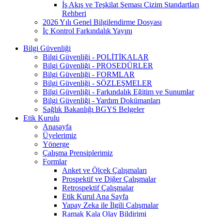
İş Akış ve Teşkilat Şeması Çizim Standartları
Rehberi
2026 Yılı Genel Bilgilendirme Dosyası
İç Kontrol Farkındalık Yayını
Bilgi Güvenliği
Bilgi Güvenliği - POLİTİKALAR
Bilgi Güvenliği - PROSEDÜRLER
Bilgi Güvenliği - FORMLAR
Bilgi Güvenliği - SÖZLEŞMELER
Bilgi Güvenliği - Farkındalık Eğitim ve Sunumlar
Bilgi Güvenliği - Yardım Dokümanları
Sağlık Bakanlığı BGYS Belgeler
Etik Kurulu
Anasayfa
Üyelerimiz
Yönerge
Çalışma Prensiplerimiz
Formlar
Anket ve Ölçek Çalışmaları
Prospektif ve Diğer Çalışmalar
Retrospektif Çalışmalar
Etik Kurul Ana Sayfa
Yapay Zeka ile İlgili Çalışmalar
Ramak Kala Olay Bildirimi