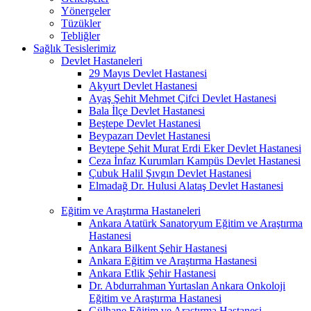
Yönergeler
Tüzükler
Tebliğler
Sağlık Tesislerimiz
Devlet Hastaneleri
29 Mayıs Devlet Hastanesi
Akyurt Devlet Hastanesi
Ayaş Şehit Mehmet Çifci Devlet Hastanesi
Bala İlçe Devlet Hastanesi
Beştepe Devlet Hastanesi
Beypazarı Devlet Hastanesi
Beytepe Şehit Murat Erdi Eker Devlet Hastanesi
Ceza İnfaz Kurumları Kampüs Devlet Hastanesi
Çubuk Halil Şıvgın Devlet Hastanesi
Elmadağ Dr. Hulusi Alataş Devlet Hastanesi
Eğitim ve Araştırma Hastaneleri
Ankara Atatürk Sanatoryum Eğitim ve Araştırma
Hastanesi
Ankara Bilkent Şehir Hastanesi
Ankara Eğitim ve Araştırma Hastanesi
Ankara Etlik Şehir Hastanesi
Dr. Abdurrahman Yurtaslan Ankara Onkoloji
Eğitim ve Araştırma Hastanesi
Gülhane Eğitim ve Araştırma Hastanesi