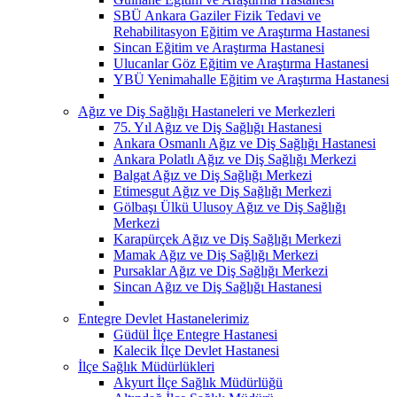
SBÜ Ankara Gaziler Fizik Tedavi ve
Rehabilitasyon Eğitim ve Araştırma Hastanesi
Sincan Eğitim ve Araştırma Hastanesi
Ulucanlar Göz Eğitim ve Araştırma Hastanesi
YBÜ Yenimahalle Eğitim ve Araştırma Hastanesi
Ağız ve Diş Sağlığı Hastaneleri ve Merkezleri
75. Yıl Ağız ve Diş Sağlığı Hastanesi
Ankara Osmanlı Ağız ve Diş Sağlığı Hastanesi
Ankara Polatlı Ağız ve Diş Sağlığı Merkezi
Balgat Ağız ve Diş Sağlığı Merkezi
Etimesgut Ağız ve Diş Sağlığı Merkezi
Gölbaşı Ülkü Ulusoy Ağız ve Diş Sağlığı
Merkezi
Karapürçek Ağız ve Diş Sağlığı Merkezi
Mamak Ağız ve Diş Sağlığı Merkezi
Pursaklar Ağız ve Diş Sağlığı Merkezi
Sincan Ağız ve Diş Sağlığı Hastanesi
Entegre Devlet Hastanelerimiz
Güdül İlçe Entegre Hastanesi
Kalecik İlçe Devlet Hastanesi
İlçe Sağlık Müdürlükleri
Akyurt İlçe Sağlık Müdürlüğü