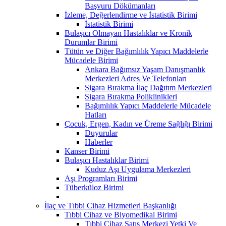
Başvuru Dökümanları
İzleme, Değerlendirme ve İstatistik Birimi
İstatistik Birimi
Bulaşıcı Olmayan Hastalıklar ve Kronik
Durumlar Birimi
Tütün ve Diğer Bağımlılık Yapıcı Maddelerle
Mücadele Birimi
Ankara Bağımsız Yaşam Danışmanlık
Merkezleri Adres Ve Telefonları
Sigara Bırakma İlaç Dağıtım Merkezleri
Sigara Bırakma Poliklinikleri
Bağımlılık Yapıcı Maddelerle Mücadele
Hatları
Çocuk, Ergen, Kadın ve Üreme Sağlığı Birimi
Duyurular
Haberler
Kanser Birimi
Bulaşıcı Hastalıklar Birimi
Kuduz Aşı Uygulama Merkezleri
Aşı Programları Birimi
Tüberküloz Birimi
İlaç ve Tıbbi Cihaz Hizmetleri Başkanlığı
Tıbbi Cihaz ve Biyomedikal Birimi
Tıbbi Cihaz Satış Merkezi Yetki Ve