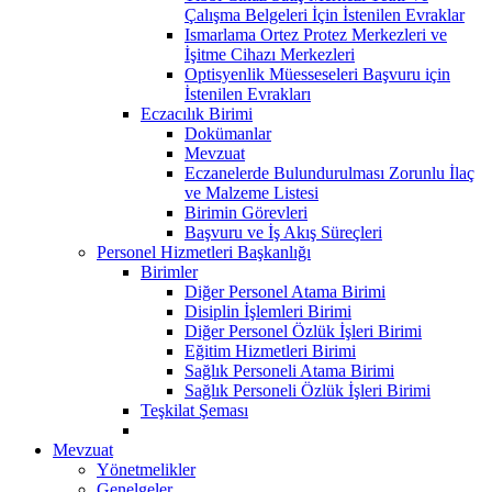
Çalışma Belgeleri İçin İstenilen Evraklar
Ismarlama Ortez Protez Merkezleri ve
İşitme Cihazı Merkezleri
Optisyenlik Müesseseleri Başvuru için
İstenilen Evrakları
Eczacılık Birimi
Dokümanlar
Mevzuat
Eczanelerde Bulundurulması Zorunlu İlaç
ve Malzeme Listesi
Birimin Görevleri
Başvuru ve İş Akış Süreçleri
Personel Hizmetleri Başkanlığı
Birimler
Diğer Personel Atama Birimi
Disiplin İşlemleri Birimi
Diğer Personel Özlük İşleri Birimi
Eğitim Hizmetleri Birimi
Sağlık Personeli Atama Birimi
Sağlık Personeli Özlük İşleri Birimi
Teşkilat Şeması
Mevzuat
Yönetmelikler
Genelgeler