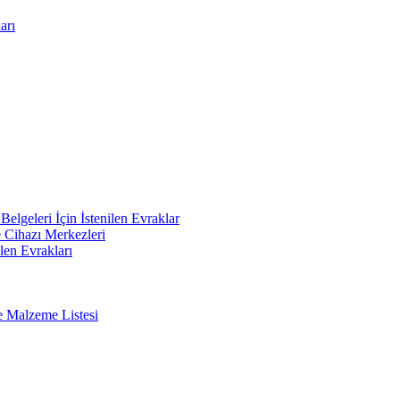
arı
elgeleri İçin İstenilen Evraklar
e Cihazı Merkezleri
len Evrakları
e Malzeme Listesi