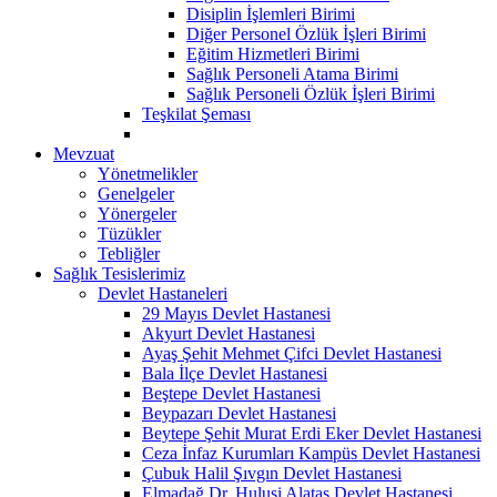
Disiplin İşlemleri Birimi
Diğer Personel Özlük İşleri Birimi
Eğitim Hizmetleri Birimi
Sağlık Personeli Atama Birimi
Sağlık Personeli Özlük İşleri Birimi
Teşkilat Şeması
Mevzuat
Yönetmelikler
Genelgeler
Yönergeler
Tüzükler
Tebliğler
Sağlık Tesislerimiz
Devlet Hastaneleri
29 Mayıs Devlet Hastanesi
Akyurt Devlet Hastanesi
Ayaş Şehit Mehmet Çifci Devlet Hastanesi
Bala İlçe Devlet Hastanesi
Beştepe Devlet Hastanesi
Beypazarı Devlet Hastanesi
Beytepe Şehit Murat Erdi Eker Devlet Hastanesi
Ceza İnfaz Kurumları Kampüs Devlet Hastanesi
Çubuk Halil Şıvgın Devlet Hastanesi
Elmadağ Dr. Hulusi Alataş Devlet Hastanesi