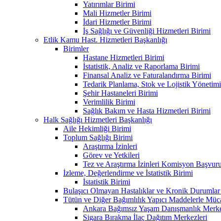
Yatırımlar Birimi
Mali Hizmetler Birimi
İdari Hizmetler Birimi
İş Sağlığı ve Güvenliği Hizmetleri Birimi
Etlik Kamu Hast. Hizmetleri Başkanlığı
Birimler
Hastane Hizmetleri Birimi
İstatistik, Analiz ve Raporlama Birimi
Finansal Analiz ve Faturalandırma Birimi
Tedarik Planlama, Stok ve Lojistik Yönetimi
Şehir Hastaneleri Birimi
Verimlilik Birimi
Sağlık Bakım ve Hasta Hizmetleri Birimi
Halk Sağlığı Hizmetleri Başkanlığı
Aile Hekimliği Birimi
Toplum Sağlığı Birimi
Araştırma İzinleri
Görev ve Yetkileri
Tez ve Araştırma İzinleri Komisyon Başvu
İzleme, Değerlendirme ve İstatistik Birimi
İstatistik Birimi
Bulaşıcı Olmayan Hastalıklar ve Kronik Durumlar
Tütün ve Diğer Bağımlılık Yapıcı Maddelerle Müc
Ankara Bağımsız Yaşam Danışmanlık Merkez
Sigara Bırakma İlaç Dağıtım Merkezleri