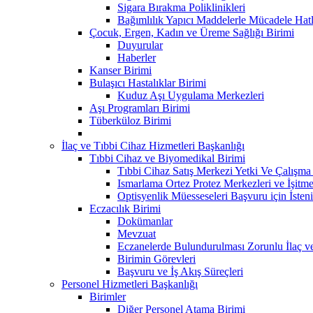
Sigara Bırakma Poliklinikleri
Bağımlılık Yapıcı Maddelerle Mücadele Hatl
Çocuk, Ergen, Kadın ve Üreme Sağlığı Birimi
Duyurular
Haberler
Kanser Birimi
Bulaşıcı Hastalıklar Birimi
Kuduz Aşı Uygulama Merkezleri
Aşı Programları Birimi
Tüberküloz Birimi
İlaç ve Tıbbi Cihaz Hizmetleri Başkanlığı
Tıbbi Cihaz ve Biyomedikal Birimi
Tıbbi Cihaz Satış Merkezi Yetki Ve Çalışma B
Ismarlama Ortez Protez Merkezleri ve İşitm
Optisyenlik Müesseseleri Başvuru için İsteni
Eczacılık Birimi
Dokümanlar
Mevzuat
Eczanelerde Bulundurulması Zorunlu İlaç v
Birimin Görevleri
Başvuru ve İş Akış Süreçleri
Personel Hizmetleri Başkanlığı
Birimler
Diğer Personel Atama Birimi