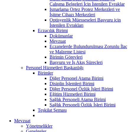
Çalışma Belgeleri İçin İstenilen Evraklar
Ismarlama Ortez Protez Merkezleri ve
İşitme Cihazı Merkezleri
Optisyenlik Müesseseleri Başvuru için
İstenilen Evrakları
Eczacılık Birimi
Dokümanlar
Mevzuat
Eczanelerde Bulundurulması Zorunlu İlaç
ve Malzeme Listesi
Birimin Görevleri
Başvuru ve İş Akış Süreçleri
Personel Hizmetleri Başkanlığı
Birimler
Diğer Personel Atama Birimi
Disiplin İşlemleri Birimi
Diğer Personel Özlük İşleri Birimi
Eğitim Hizmetleri Birimi
Sağlık Personeli Atama Birimi
Sağlık Personeli Özlük İşleri Birimi
Teşkilat Şeması
Mevzuat
Yönetmelikler
Genelgeler