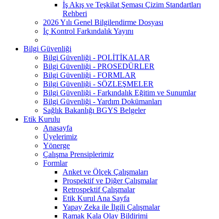
İş Akış ve Teşkilat Şeması Çizim Standartları
Rehberi
2026 Yılı Genel Bilgilendirme Dosyası
İç Kontrol Farkındalık Yayını
Bilgi Güvenliği
Bilgi Güvenliği - POLİTİKALAR
Bilgi Güvenliği - PROSEDÜRLER
Bilgi Güvenliği - FORMLAR
Bilgi Güvenliği - SÖZLEŞMELER
Bilgi Güvenliği - Farkındalık Eğitim ve Sunumlar
Bilgi Güvenliği - Yardım Dokümanları
Sağlık Bakanlığı BGYS Belgeler
Etik Kurulu
Anasayfa
Üyelerimiz
Yönerge
Çalışma Prensiplerimiz
Formlar
Anket ve Ölçek Çalışmaları
Prospektif ve Diğer Çalışmalar
Retrospektif Çalışmalar
Etik Kurul Ana Sayfa
Yapay Zeka ile İlgili Çalışmalar
Ramak Kala Olay Bildirimi