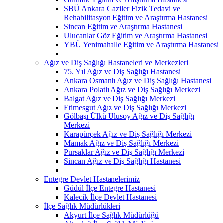
SBÜ Ankara Gaziler Fizik Tedavi ve
Rehabilitasyon Eğitim ve Araştırma Hastanesi
Sincan Eğitim ve Araştırma Hastanesi
Ulucanlar Göz Eğitim ve Araştırma Hastanesi
YBÜ Yenimahalle Eğitim ve Araştırma Hastanesi
Ağız ve Diş Sağlığı Hastaneleri ve Merkezleri
75. Yıl Ağız ve Diş Sağlığı Hastanesi
Ankara Osmanlı Ağız ve Diş Sağlığı Hastanesi
Ankara Polatlı Ağız ve Diş Sağlığı Merkezi
Balgat Ağız ve Diş Sağlığı Merkezi
Etimesgut Ağız ve Diş Sağlığı Merkezi
Gölbaşı Ülkü Ulusoy Ağız ve Diş Sağlığı
Merkezi
Karapürçek Ağız ve Diş Sağlığı Merkezi
Mamak Ağız ve Diş Sağlığı Merkezi
Pursaklar Ağız ve Diş Sağlığı Merkezi
Sincan Ağız ve Diş Sağlığı Hastanesi
Entegre Devlet Hastanelerimiz
Güdül İlçe Entegre Hastanesi
Kalecik İlçe Devlet Hastanesi
İlçe Sağlık Müdürlükleri
Akyurt İlçe Sağlık Müdürlüğü