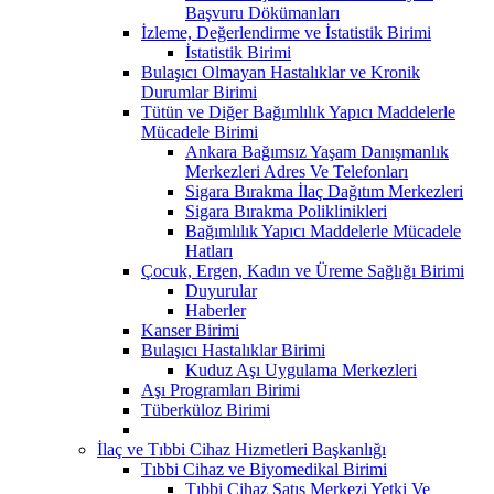
Başvuru Dökümanları
İzleme, Değerlendirme ve İstatistik Birimi
İstatistik Birimi
Bulaşıcı Olmayan Hastalıklar ve Kronik
Durumlar Birimi
Tütün ve Diğer Bağımlılık Yapıcı Maddelerle
Mücadele Birimi
Ankara Bağımsız Yaşam Danışmanlık
Merkezleri Adres Ve Telefonları
Sigara Bırakma İlaç Dağıtım Merkezleri
Sigara Bırakma Poliklinikleri
Bağımlılık Yapıcı Maddelerle Mücadele
Hatları
Çocuk, Ergen, Kadın ve Üreme Sağlığı Birimi
Duyurular
Haberler
Kanser Birimi
Bulaşıcı Hastalıklar Birimi
Kuduz Aşı Uygulama Merkezleri
Aşı Programları Birimi
Tüberküloz Birimi
İlaç ve Tıbbi Cihaz Hizmetleri Başkanlığı
Tıbbi Cihaz ve Biyomedikal Birimi
Tıbbi Cihaz Satış Merkezi Yetki Ve