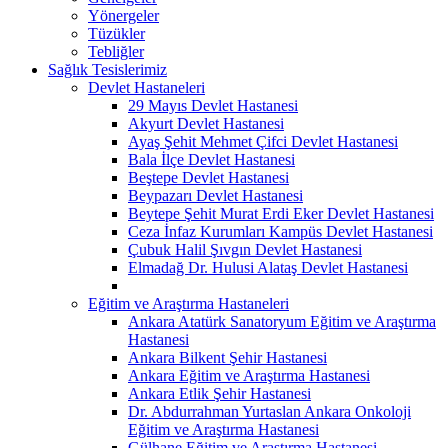
Yönergeler
Tüzükler
Tebliğler
Sağlık Tesislerimiz
Devlet Hastaneleri
29 Mayıs Devlet Hastanesi
Akyurt Devlet Hastanesi
Ayaş Şehit Mehmet Çifci Devlet Hastanesi
Bala İlçe Devlet Hastanesi
Beştepe Devlet Hastanesi
Beypazarı Devlet Hastanesi
Beytepe Şehit Murat Erdi Eker Devlet Hastanesi
Ceza İnfaz Kurumları Kampüs Devlet Hastanesi
Çubuk Halil Şıvgın Devlet Hastanesi
Elmadağ Dr. Hulusi Alataş Devlet Hastanesi
Eğitim ve Araştırma Hastaneleri
Ankara Atatürk Sanatoryum Eğitim ve Araştırma
Hastanesi
Ankara Bilkent Şehir Hastanesi
Ankara Eğitim ve Araştırma Hastanesi
Ankara Etlik Şehir Hastanesi
Dr. Abdurrahman Yurtaslan Ankara Onkoloji
Eğitim ve Araştırma Hastanesi
Gülhane Eğitim ve Araştırma Hastanesi