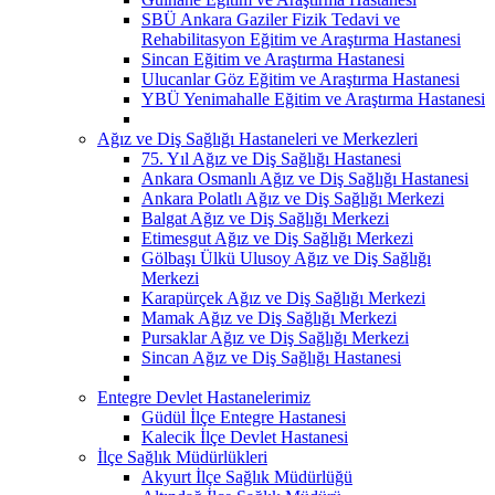
SBÜ Ankara Gaziler Fizik Tedavi ve
Rehabilitasyon Eğitim ve Araştırma Hastanesi
Sincan Eğitim ve Araştırma Hastanesi
Ulucanlar Göz Eğitim ve Araştırma Hastanesi
YBÜ Yenimahalle Eğitim ve Araştırma Hastanesi
Ağız ve Diş Sağlığı Hastaneleri ve Merkezleri
75. Yıl Ağız ve Diş Sağlığı Hastanesi
Ankara Osmanlı Ağız ve Diş Sağlığı Hastanesi
Ankara Polatlı Ağız ve Diş Sağlığı Merkezi
Balgat Ağız ve Diş Sağlığı Merkezi
Etimesgut Ağız ve Diş Sağlığı Merkezi
Gölbaşı Ülkü Ulusoy Ağız ve Diş Sağlığı
Merkezi
Karapürçek Ağız ve Diş Sağlığı Merkezi
Mamak Ağız ve Diş Sağlığı Merkezi
Pursaklar Ağız ve Diş Sağlığı Merkezi
Sincan Ağız ve Diş Sağlığı Hastanesi
Entegre Devlet Hastanelerimiz
Güdül İlçe Entegre Hastanesi
Kalecik İlçe Devlet Hastanesi
İlçe Sağlık Müdürlükleri
Akyurt İlçe Sağlık Müdürlüğü