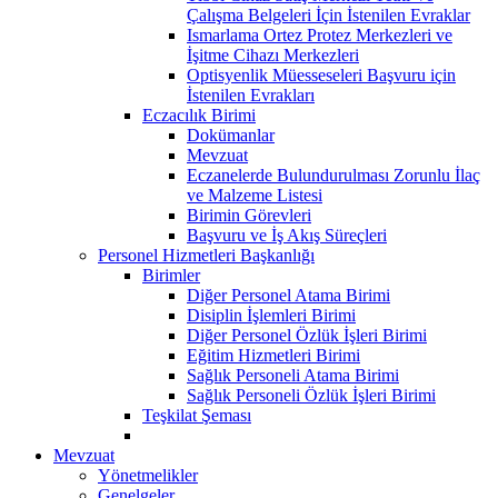
Çalışma Belgeleri İçin İstenilen Evraklar
Ismarlama Ortez Protez Merkezleri ve
İşitme Cihazı Merkezleri
Optisyenlik Müesseseleri Başvuru için
İstenilen Evrakları
Eczacılık Birimi
Dokümanlar
Mevzuat
Eczanelerde Bulundurulması Zorunlu İlaç
ve Malzeme Listesi
Birimin Görevleri
Başvuru ve İş Akış Süreçleri
Personel Hizmetleri Başkanlığı
Birimler
Diğer Personel Atama Birimi
Disiplin İşlemleri Birimi
Diğer Personel Özlük İşleri Birimi
Eğitim Hizmetleri Birimi
Sağlık Personeli Atama Birimi
Sağlık Personeli Özlük İşleri Birimi
Teşkilat Şeması
Mevzuat
Yönetmelikler
Genelgeler