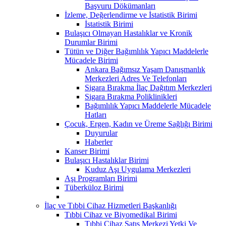
Başvuru Dökümanları
İzleme, Değerlendirme ve İstatistik Birimi
İstatistik Birimi
Bulaşıcı Olmayan Hastalıklar ve Kronik
Durumlar Birimi
Tütün ve Diğer Bağımlılık Yapıcı Maddelerle
Mücadele Birimi
Ankara Bağımsız Yaşam Danışmanlık
Merkezleri Adres Ve Telefonları
Sigara Bırakma İlaç Dağıtım Merkezleri
Sigara Bırakma Poliklinikleri
Bağımlılık Yapıcı Maddelerle Mücadele
Hatları
Çocuk, Ergen, Kadın ve Üreme Sağlığı Birimi
Duyurular
Haberler
Kanser Birimi
Bulaşıcı Hastalıklar Birimi
Kuduz Aşı Uygulama Merkezleri
Aşı Programları Birimi
Tüberküloz Birimi
İlaç ve Tıbbi Cihaz Hizmetleri Başkanlığı
Tıbbi Cihaz ve Biyomedikal Birimi
Tıbbi Cihaz Satış Merkezi Yetki Ve