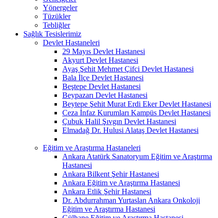
Yönergeler
Tüzükler
Tebliğler
Sağlık Tesislerimiz
Devlet Hastaneleri
29 Mayıs Devlet Hastanesi
Akyurt Devlet Hastanesi
Ayaş Şehit Mehmet Çifci Devlet Hastanesi
Bala İlçe Devlet Hastanesi
Beştepe Devlet Hastanesi
Beypazarı Devlet Hastanesi
Beytepe Şehit Murat Erdi Eker Devlet Hastanesi
Ceza İnfaz Kurumları Kampüs Devlet Hastanesi
Çubuk Halil Şıvgın Devlet Hastanesi
Elmadağ Dr. Hulusi Alataş Devlet Hastanesi
Eğitim ve Araştırma Hastaneleri
Ankara Atatürk Sanatoryum Eğitim ve Araştırma
Hastanesi
Ankara Bilkent Şehir Hastanesi
Ankara Eğitim ve Araştırma Hastanesi
Ankara Etlik Şehir Hastanesi
Dr. Abdurrahman Yurtaslan Ankara Onkoloji
Eğitim ve Araştırma Hastanesi
Gülhane Eğitim ve Araştırma Hastanesi