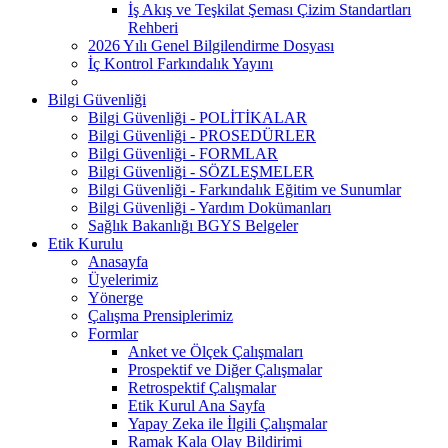
İş Akış ve Teşkilat Şeması Çizim Standartları
Rehberi
2026 Yılı Genel Bilgilendirme Dosyası
İç Kontrol Farkındalık Yayını
Bilgi Güvenliği
Bilgi Güvenliği - POLİTİKALAR
Bilgi Güvenliği - PROSEDÜRLER
Bilgi Güvenliği - FORMLAR
Bilgi Güvenliği - SÖZLEŞMELER
Bilgi Güvenliği - Farkındalık Eğitim ve Sunumlar
Bilgi Güvenliği - Yardım Dokümanları
Sağlık Bakanlığı BGYS Belgeler
Etik Kurulu
Anasayfa
Üyelerimiz
Yönerge
Çalışma Prensiplerimiz
Formlar
Anket ve Ölçek Çalışmaları
Prospektif ve Diğer Çalışmalar
Retrospektif Çalışmalar
Etik Kurul Ana Sayfa
Yapay Zeka ile İlgili Çalışmalar
Ramak Kala Olay Bildirimi