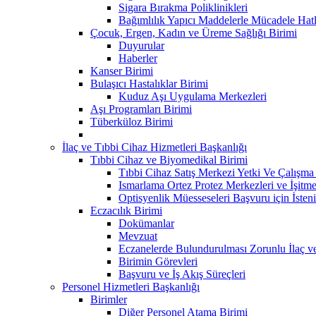
Sigara Bırakma Poliklinikleri
Bağımlılık Yapıcı Maddelerle Mücadele Hatl
Çocuk, Ergen, Kadın ve Üreme Sağlığı Birimi
Duyurular
Haberler
Kanser Birimi
Bulaşıcı Hastalıklar Birimi
Kuduz Aşı Uygulama Merkezleri
Aşı Programları Birimi
Tüberküloz Birimi
İlaç ve Tıbbi Cihaz Hizmetleri Başkanlığı
Tıbbi Cihaz ve Biyomedikal Birimi
Tıbbi Cihaz Satış Merkezi Yetki Ve Çalışma B
Ismarlama Ortez Protez Merkezleri ve İşitm
Optisyenlik Müesseseleri Başvuru için İsteni
Eczacılık Birimi
Dokümanlar
Mevzuat
Eczanelerde Bulundurulması Zorunlu İlaç v
Birimin Görevleri
Başvuru ve İş Akış Süreçleri
Personel Hizmetleri Başkanlığı
Birimler
Diğer Personel Atama Birimi