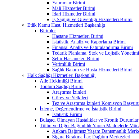
Yatırımlar Birimi
Mali Hizmetler Birimi
İdari Hizmetler Birimi
İş Sağlığı ve Güvenliği Hizmetleri Birimi
Etlik Kamu Hast. Hizmetleri Başkanlığı
Birimler
Hastane Hizmetleri Birimi
İstatistik, Analiz ve Raporlama Birimi
Finansal Analiz ve Faturalandırma Birimi
Tedarik Planlama, Stok ve Lojistik Yönetimi
Şehir Hastaneleri Birimi
Verimlilik Birimi
Sağlık Bakım ve Hasta Hizmetleri Birimi
Halk Sağlığı Hizmetleri Başkanlığı
Aile Hekimliği Birimi
Toplum Sağlığı Birimi
Araştırma İzinleri
Görev ve Yetkileri
Tez ve Araştırma İzinleri Komisyon Başvu
İzleme, Değerlendirme ve İstatistik Birimi
İstatistik Birimi
Bulaşıcı Olmayan Hastalıklar ve Kronik Durumlar
Tütün ve Diğer Bağımlılık Yapıcı Maddelerle Müc
Ankara Bağımsız Yaşam Danışmanlık Merkez
Sigara Bırakma İlaç Dağıtım Merkezleri