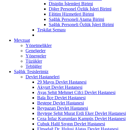
Disiplin İşlemleri Birimi
Diğer Personel Özlük İşleri Birimi
Eğitim Hizmetleri Birimi
Sağlık Personeli Atama Birimi
Sağlık Personeli Özlük İşleri Birimi
Teşkilat Şeması
Mevzuat
Yönetmelikler
Genelgeler
Yönergeler
Tüzükler
Tebliğler
Sağlık Tesislerimiz
Devlet Hastaneleri
29 Mayıs Devlet Hastanesi
Akyurt Devlet Hastanesi
Ayaş Şehit Mehmet Çifci Devlet Hastanesi
Bala İlçe Devlet Hastanesi
Beştepe Devlet Hastanesi
Beypazarı Devlet Hastanesi
Beytepe Şehit Murat Erdi Eker Devlet Hastanesi
Ceza İnfaz Kurumları Kampüs Devlet Hastanesi
Çubuk Halil Şıvgın Devlet Hastanesi
Elmadağ Dr. Hulusi Alataş Devlet Hastanesi