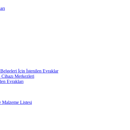
arı
elgeleri İçin İstenilen Evraklar
e Cihazı Merkezleri
len Evrakları
e Malzeme Listesi