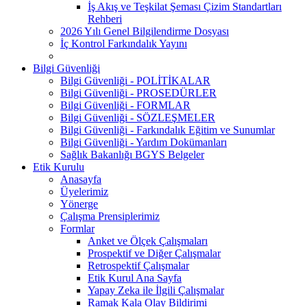
İş Akış ve Teşkilat Şeması Çizim Standartları
Rehberi
2026 Yılı Genel Bilgilendirme Dosyası
İç Kontrol Farkındalık Yayını
Bilgi Güvenliği
Bilgi Güvenliği - POLİTİKALAR
Bilgi Güvenliği - PROSEDÜRLER
Bilgi Güvenliği - FORMLAR
Bilgi Güvenliği - SÖZLEŞMELER
Bilgi Güvenliği - Farkındalık Eğitim ve Sunumlar
Bilgi Güvenliği - Yardım Dokümanları
Sağlık Bakanlığı BGYS Belgeler
Etik Kurulu
Anasayfa
Üyelerimiz
Yönerge
Çalışma Prensiplerimiz
Formlar
Anket ve Ölçek Çalışmaları
Prospektif ve Diğer Çalışmalar
Retrospektif Çalışmalar
Etik Kurul Ana Sayfa
Yapay Zeka ile İlgili Çalışmalar
Ramak Kala Olay Bildirimi