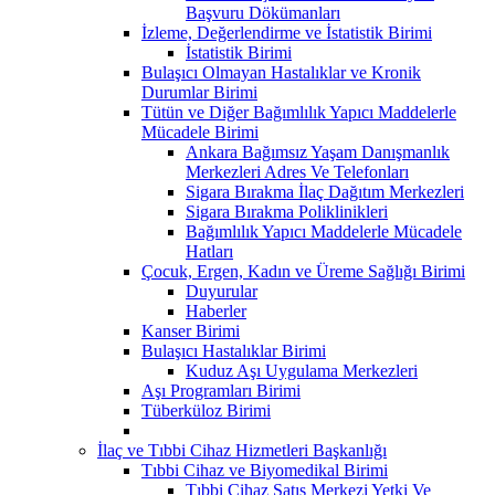
Başvuru Dökümanları
İzleme, Değerlendirme ve İstatistik Birimi
İstatistik Birimi
Bulaşıcı Olmayan Hastalıklar ve Kronik
Durumlar Birimi
Tütün ve Diğer Bağımlılık Yapıcı Maddelerle
Mücadele Birimi
Ankara Bağımsız Yaşam Danışmanlık
Merkezleri Adres Ve Telefonları
Sigara Bırakma İlaç Dağıtım Merkezleri
Sigara Bırakma Poliklinikleri
Bağımlılık Yapıcı Maddelerle Mücadele
Hatları
Çocuk, Ergen, Kadın ve Üreme Sağlığı Birimi
Duyurular
Haberler
Kanser Birimi
Bulaşıcı Hastalıklar Birimi
Kuduz Aşı Uygulama Merkezleri
Aşı Programları Birimi
Tüberküloz Birimi
İlaç ve Tıbbi Cihaz Hizmetleri Başkanlığı
Tıbbi Cihaz ve Biyomedikal Birimi
Tıbbi Cihaz Satış Merkezi Yetki Ve