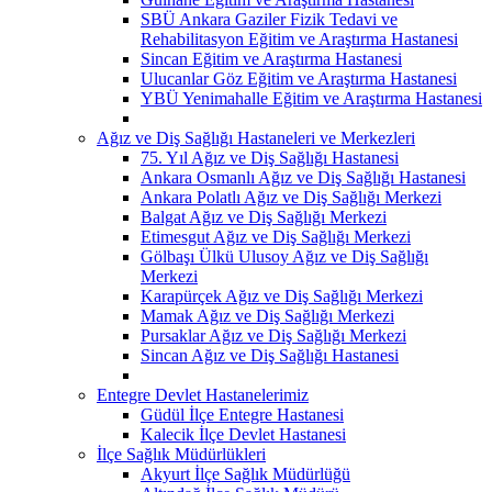
SBÜ Ankara Gaziler Fizik Tedavi ve
Rehabilitasyon Eğitim ve Araştırma Hastanesi
Sincan Eğitim ve Araştırma Hastanesi
Ulucanlar Göz Eğitim ve Araştırma Hastanesi
YBÜ Yenimahalle Eğitim ve Araştırma Hastanesi
Ağız ve Diş Sağlığı Hastaneleri ve Merkezleri
75. Yıl Ağız ve Diş Sağlığı Hastanesi
Ankara Osmanlı Ağız ve Diş Sağlığı Hastanesi
Ankara Polatlı Ağız ve Diş Sağlığı Merkezi
Balgat Ağız ve Diş Sağlığı Merkezi
Etimesgut Ağız ve Diş Sağlığı Merkezi
Gölbaşı Ülkü Ulusoy Ağız ve Diş Sağlığı
Merkezi
Karapürçek Ağız ve Diş Sağlığı Merkezi
Mamak Ağız ve Diş Sağlığı Merkezi
Pursaklar Ağız ve Diş Sağlığı Merkezi
Sincan Ağız ve Diş Sağlığı Hastanesi
Entegre Devlet Hastanelerimiz
Güdül İlçe Entegre Hastanesi
Kalecik İlçe Devlet Hastanesi
İlçe Sağlık Müdürlükleri
Akyurt İlçe Sağlık Müdürlüğü