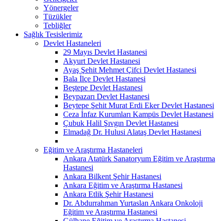
Yönergeler
Tüzükler
Tebliğler
Sağlık Tesislerimiz
Devlet Hastaneleri
29 Mayıs Devlet Hastanesi
Akyurt Devlet Hastanesi
Ayaş Şehit Mehmet Çifci Devlet Hastanesi
Bala İlçe Devlet Hastanesi
Beştepe Devlet Hastanesi
Beypazarı Devlet Hastanesi
Beytepe Şehit Murat Erdi Eker Devlet Hastanesi
Ceza İnfaz Kurumları Kampüs Devlet Hastanesi
Çubuk Halil Şıvgın Devlet Hastanesi
Elmadağ Dr. Hulusi Alataş Devlet Hastanesi
Eğitim ve Araştırma Hastaneleri
Ankara Atatürk Sanatoryum Eğitim ve Araştırma
Hastanesi
Ankara Bilkent Şehir Hastanesi
Ankara Eğitim ve Araştırma Hastanesi
Ankara Etlik Şehir Hastanesi
Dr. Abdurrahman Yurtaslan Ankara Onkoloji
Eğitim ve Araştırma Hastanesi
Gülhane Eğitim ve Araştırma Hastanesi