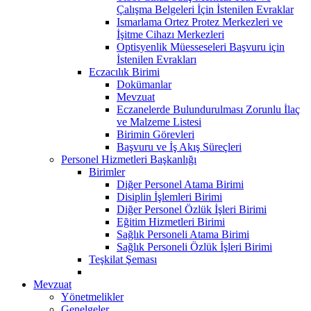
Çalışma Belgeleri İçin İstenilen Evraklar
Ismarlama Ortez Protez Merkezleri ve
İşitme Cihazı Merkezleri
Optisyenlik Müesseseleri Başvuru için
İstenilen Evrakları
Eczacılık Birimi
Dokümanlar
Mevzuat
Eczanelerde Bulundurulması Zorunlu İlaç
ve Malzeme Listesi
Birimin Görevleri
Başvuru ve İş Akış Süreçleri
Personel Hizmetleri Başkanlığı
Birimler
Diğer Personel Atama Birimi
Disiplin İşlemleri Birimi
Diğer Personel Özlük İşleri Birimi
Eğitim Hizmetleri Birimi
Sağlık Personeli Atama Birimi
Sağlık Personeli Özlük İşleri Birimi
Teşkilat Şeması
Mevzuat
Yönetmelikler
Genelgeler