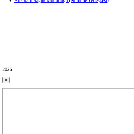
Ankara İl Sağlık Müdürlüğü (Numune Yerleşkesi)
2026
×