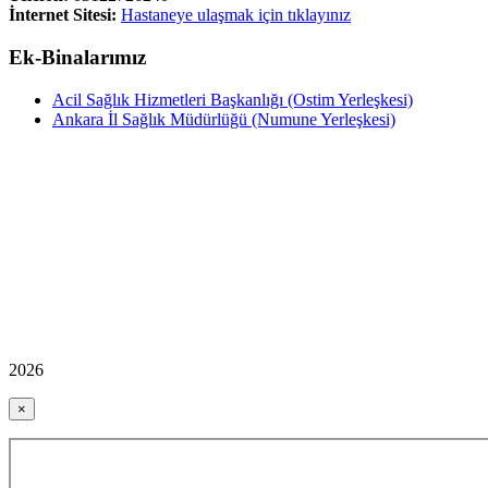
İnternet Sitesi:
Hastaneye ulaşmak için tıklayınız
Ek-Binalarımız
Acil Sağlık Hizmetleri Başkanlığı (Ostim Yerleşkesi)
Ankara İl Sağlık Müdürlüğü (Numune Yerleşkesi)
2026
×