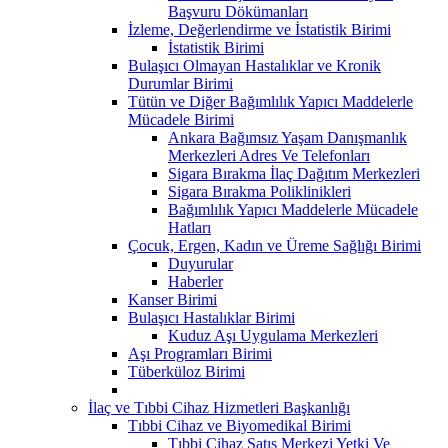
Başvuru Dökümanları
İzleme, Değerlendirme ve İstatistik Birimi
İstatistik Birimi
Bulaşıcı Olmayan Hastalıklar ve Kronik
Durumlar Birimi
Tütün ve Diğer Bağımlılık Yapıcı Maddelerle
Mücadele Birimi
Ankara Bağımsız Yaşam Danışmanlık
Merkezleri Adres Ve Telefonları
Sigara Bırakma İlaç Dağıtım Merkezleri
Sigara Bırakma Poliklinikleri
Bağımlılık Yapıcı Maddelerle Mücadele
Hatları
Çocuk, Ergen, Kadın ve Üreme Sağlığı Birimi
Duyurular
Haberler
Kanser Birimi
Bulaşıcı Hastalıklar Birimi
Kuduz Aşı Uygulama Merkezleri
Aşı Programları Birimi
Tüberküloz Birimi
İlaç ve Tıbbi Cihaz Hizmetleri Başkanlığı
Tıbbi Cihaz ve Biyomedikal Birimi
Tıbbi Cihaz Satış Merkezi Yetki Ve