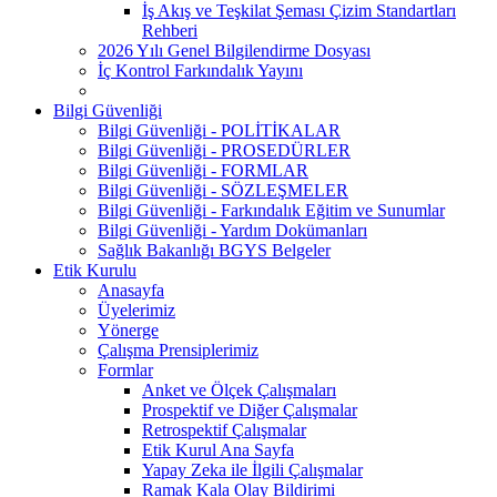
İş Akış ve Teşkilat Şeması Çizim Standartları
Rehberi
2026 Yılı Genel Bilgilendirme Dosyası
İç Kontrol Farkındalık Yayını
Bilgi Güvenliği
Bilgi Güvenliği - POLİTİKALAR
Bilgi Güvenliği - PROSEDÜRLER
Bilgi Güvenliği - FORMLAR
Bilgi Güvenliği - SÖZLEŞMELER
Bilgi Güvenliği - Farkındalık Eğitim ve Sunumlar
Bilgi Güvenliği - Yardım Dokümanları
Sağlık Bakanlığı BGYS Belgeler
Etik Kurulu
Anasayfa
Üyelerimiz
Yönerge
Çalışma Prensiplerimiz
Formlar
Anket ve Ölçek Çalışmaları
Prospektif ve Diğer Çalışmalar
Retrospektif Çalışmalar
Etik Kurul Ana Sayfa
Yapay Zeka ile İlgili Çalışmalar
Ramak Kala Olay Bildirimi