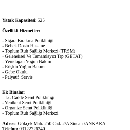
Yatak Kapasitesi:
525
Özellikli Hizmetler:
-
Sigara Bırakma Polikliniği
-
Bebek Dostu Hastane
-
Toplum Ruh Sağlığı Merkezi (TRSM)
-
Geleneksel Ve Tamamlayıcı Tıp (GETAT)
-
Yenidoğan Yoğun Bakım
-
Erişkin Yoğun Bakım
-
Gebe Okulu
-
Palyatif Servis
Ek Binalar:
- 12. Cadde Semt Polikliniği
- Yenikent Semt Polikliniği
- Organize Semt Polikliniği
- Toplum Ruh Sağlığı Merkezi
Adres:
Gökçek Mah. 250 Cad. 2/A Sincan /ANKARA
Telefon:
03122726240