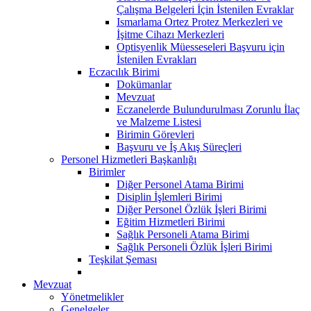
Çalışma Belgeleri İçin İstenilen Evraklar
Ismarlama Ortez Protez Merkezleri ve
İşitme Cihazı Merkezleri
Optisyenlik Müesseseleri Başvuru için
İstenilen Evrakları
Eczacılık Birimi
Dokümanlar
Mevzuat
Eczanelerde Bulundurulması Zorunlu İlaç
ve Malzeme Listesi
Birimin Görevleri
Başvuru ve İş Akış Süreçleri
Personel Hizmetleri Başkanlığı
Birimler
Diğer Personel Atama Birimi
Disiplin İşlemleri Birimi
Diğer Personel Özlük İşleri Birimi
Eğitim Hizmetleri Birimi
Sağlık Personeli Atama Birimi
Sağlık Personeli Özlük İşleri Birimi
Teşkilat Şeması
Mevzuat
Yönetmelikler
Genelgeler