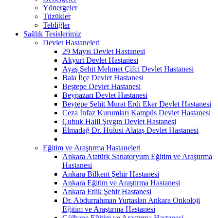
Yönergeler
Tüzükler
Tebliğler
Sağlık Tesislerimiz
Devlet Hastaneleri
29 Mayıs Devlet Hastanesi
Akyurt Devlet Hastanesi
Ayaş Şehit Mehmet Çifci Devlet Hastanesi
Bala İlçe Devlet Hastanesi
Beştepe Devlet Hastanesi
Beypazarı Devlet Hastanesi
Beytepe Şehit Murat Erdi Eker Devlet Hastanesi
Ceza İnfaz Kurumları Kampüs Devlet Hastanesi
Çubuk Halil Şıvgın Devlet Hastanesi
Elmadağ Dr. Hulusi Alataş Devlet Hastanesi
Eğitim ve Araştırma Hastaneleri
Ankara Atatürk Sanatoryum Eğitim ve Araştırma
Hastanesi
Ankara Bilkent Şehir Hastanesi
Ankara Eğitim ve Araştırma Hastanesi
Ankara Etlik Şehir Hastanesi
Dr. Abdurrahman Yurtaslan Ankara Onkoloji
Eğitim ve Araştırma Hastanesi
Gülhane Eğitim ve Araştırma Hastanesi