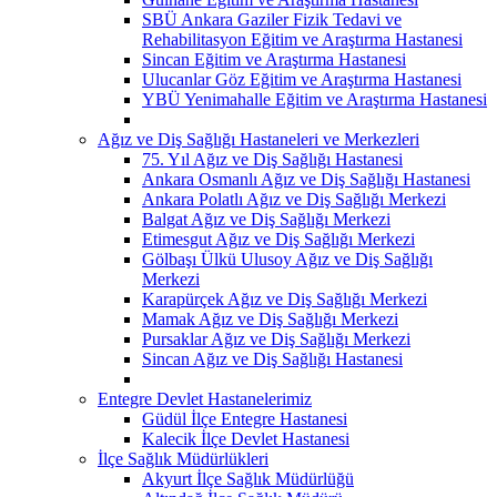
SBÜ Ankara Gaziler Fizik Tedavi ve
Rehabilitasyon Eğitim ve Araştırma Hastanesi
Sincan Eğitim ve Araştırma Hastanesi
Ulucanlar Göz Eğitim ve Araştırma Hastanesi
YBÜ Yenimahalle Eğitim ve Araştırma Hastanesi
Ağız ve Diş Sağlığı Hastaneleri ve Merkezleri
75. Yıl Ağız ve Diş Sağlığı Hastanesi
Ankara Osmanlı Ağız ve Diş Sağlığı Hastanesi
Ankara Polatlı Ağız ve Diş Sağlığı Merkezi
Balgat Ağız ve Diş Sağlığı Merkezi
Etimesgut Ağız ve Diş Sağlığı Merkezi
Gölbaşı Ülkü Ulusoy Ağız ve Diş Sağlığı
Merkezi
Karapürçek Ağız ve Diş Sağlığı Merkezi
Mamak Ağız ve Diş Sağlığı Merkezi
Pursaklar Ağız ve Diş Sağlığı Merkezi
Sincan Ağız ve Diş Sağlığı Hastanesi
Entegre Devlet Hastanelerimiz
Güdül İlçe Entegre Hastanesi
Kalecik İlçe Devlet Hastanesi
İlçe Sağlık Müdürlükleri
Akyurt İlçe Sağlık Müdürlüğü