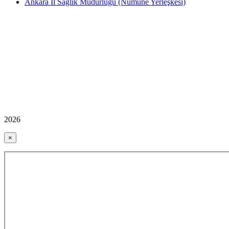
Ankara İl Sağlık Müdürlüğü (Numune Yerleşkesi)
2026
×