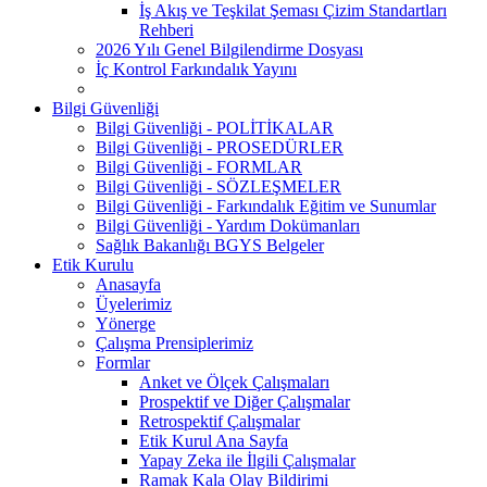
İş Akış ve Teşkilat Şeması Çizim Standartları
Rehberi
2026 Yılı Genel Bilgilendirme Dosyası
İç Kontrol Farkındalık Yayını
Bilgi Güvenliği
Bilgi Güvenliği - POLİTİKALAR
Bilgi Güvenliği - PROSEDÜRLER
Bilgi Güvenliği - FORMLAR
Bilgi Güvenliği - SÖZLEŞMELER
Bilgi Güvenliği - Farkındalık Eğitim ve Sunumlar
Bilgi Güvenliği - Yardım Dokümanları
Sağlık Bakanlığı BGYS Belgeler
Etik Kurulu
Anasayfa
Üyelerimiz
Yönerge
Çalışma Prensiplerimiz
Formlar
Anket ve Ölçek Çalışmaları
Prospektif ve Diğer Çalışmalar
Retrospektif Çalışmalar
Etik Kurul Ana Sayfa
Yapay Zeka ile İlgili Çalışmalar
Ramak Kala Olay Bildirimi