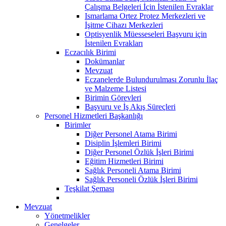
Çalışma Belgeleri İçin İstenilen Evraklar
Ismarlama Ortez Protez Merkezleri ve
İşitme Cihazı Merkezleri
Optisyenlik Müesseseleri Başvuru için
İstenilen Evrakları
Eczacılık Birimi
Dokümanlar
Mevzuat
Eczanelerde Bulundurulması Zorunlu İlaç
ve Malzeme Listesi
Birimin Görevleri
Başvuru ve İş Akış Süreçleri
Personel Hizmetleri Başkanlığı
Birimler
Diğer Personel Atama Birimi
Disiplin İşlemleri Birimi
Diğer Personel Özlük İşleri Birimi
Eğitim Hizmetleri Birimi
Sağlık Personeli Atama Birimi
Sağlık Personeli Özlük İşleri Birimi
Teşkilat Şeması
Mevzuat
Yönetmelikler
Genelgeler