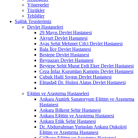
Yönergeler
Tüzükler
Tebliğler
Sağlık Tesislerimiz
Devlet Hastaneleri
29 Mayıs Devlet Hastanesi
Akyurt Devlet Hastanesi
Ayaş Şehit Mehmet Çifci Devlet Hastanesi
Bala İlçe Devlet Hastanesi
Beştepe Devlet Hastanesi
Beypazarı Devlet Hastanesi
Beytepe Şehit Murat Erdi Eker Devlet Hastanesi
Ceza İnfaz Kurumları Kampüs Devlet Hastanesi
Çubuk Halil Şıvgın Devlet Hastanesi
Elmadağ Dr. Hulusi Alataş Devlet Hastanesi
Eğitim ve Araştırma Hastaneleri
Ankara Atatürk Sanatoryum Eğitim ve Araştırma
Hastanesi
Ankara Bilkent Şehir Hastanesi
Ankara Eğitim ve Araştırma Hastanesi
Ankara Etlik Şehir Hastanesi
Dr. Abdurrahman Yurtaslan Ankara Onkoloji
Eğitim ve Araştırma Hastanesi
Gülhane Eğitim ve Araştırma Hastanesi