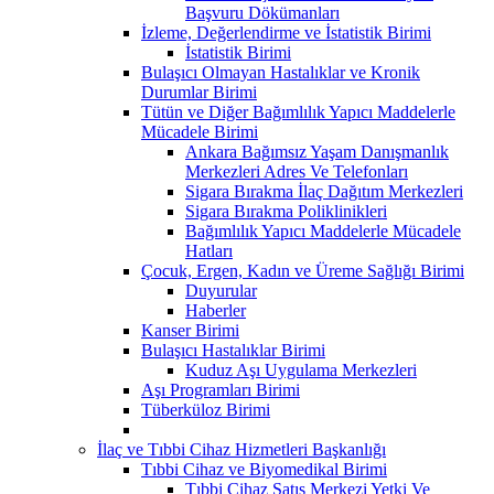
Başvuru Dökümanları
İzleme, Değerlendirme ve İstatistik Birimi
İstatistik Birimi
Bulaşıcı Olmayan Hastalıklar ve Kronik
Durumlar Birimi
Tütün ve Diğer Bağımlılık Yapıcı Maddelerle
Mücadele Birimi
Ankara Bağımsız Yaşam Danışmanlık
Merkezleri Adres Ve Telefonları
Sigara Bırakma İlaç Dağıtım Merkezleri
Sigara Bırakma Poliklinikleri
Bağımlılık Yapıcı Maddelerle Mücadele
Hatları
Çocuk, Ergen, Kadın ve Üreme Sağlığı Birimi
Duyurular
Haberler
Kanser Birimi
Bulaşıcı Hastalıklar Birimi
Kuduz Aşı Uygulama Merkezleri
Aşı Programları Birimi
Tüberküloz Birimi
İlaç ve Tıbbi Cihaz Hizmetleri Başkanlığı
Tıbbi Cihaz ve Biyomedikal Birimi
Tıbbi Cihaz Satış Merkezi Yetki Ve