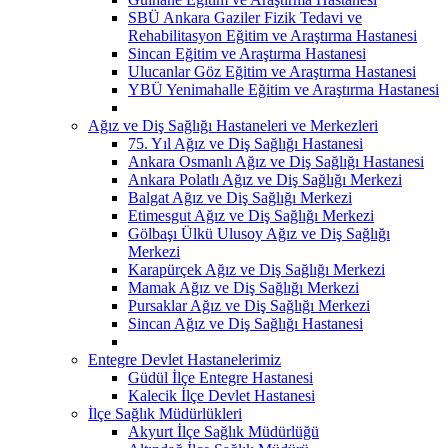
SBÜ Ankara Gaziler Fizik Tedavi ve
Rehabilitasyon Eğitim ve Araştırma Hastanesi
Sincan Eğitim ve Araştırma Hastanesi
Ulucanlar Göz Eğitim ve Araştırma Hastanesi
YBÜ Yenimahalle Eğitim ve Araştırma Hastanesi
Ağız ve Diş Sağlığı Hastaneleri ve Merkezleri
75. Yıl Ağız ve Diş Sağlığı Hastanesi
Ankara Osmanlı Ağız ve Diş Sağlığı Hastanesi
Ankara Polatlı Ağız ve Diş Sağlığı Merkezi
Balgat Ağız ve Diş Sağlığı Merkezi
Etimesgut Ağız ve Diş Sağlığı Merkezi
Gölbaşı Ülkü Ulusoy Ağız ve Diş Sağlığı
Merkezi
Karapürçek Ağız ve Diş Sağlığı Merkezi
Mamak Ağız ve Diş Sağlığı Merkezi
Pursaklar Ağız ve Diş Sağlığı Merkezi
Sincan Ağız ve Diş Sağlığı Hastanesi
Entegre Devlet Hastanelerimiz
Güdül İlçe Entegre Hastanesi
Kalecik İlçe Devlet Hastanesi
İlçe Sağlık Müdürlükleri
Akyurt İlçe Sağlık Müdürlüğü