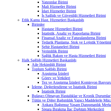
Yatırımlar Birimi
Mali Hizmetler Birimi
İdari Hizmetler Birimi
İş Sağlığı ve Güvenliği Hizmetleri Birimi
Etlik Kamu Hast. Hizmetleri Başkanlığı
Birimler
Hastane Hizmetleri Birimi
İstatistik, Analiz ve Raporlama Birimi
Finansal Analiz ve Faturalandırma Birimi
Tedarik Planlama, Stok ve Lojistik Yönetimi
Şehir Hastaneleri Birimi
Verimlilik Birimi
Sağlık Bakım ve Hasta Hizmetleri Birimi
Halk Sağlığı Hizmetleri Başkanlığı
Aile Hekimliği Birimi
Toplum Sağlığı Birimi
Araştırma İzinleri
Görev ve Yetkileri
Tez ve Araştırma İzinleri Komisyon Başvu
İzleme, Değerlendirme ve İstatistik Birimi
İstatistik Birimi
Bulaşıcı Olmayan Hastalıklar ve Kronik Durumlar
Tütün ve Diğer Bağımlılık Yapıcı Maddelerle Müc
Ankara Bağımsız Yaşam Danışmanlık Merkez
Sigara Bırakma İlaç Dağıtım Merkezleri