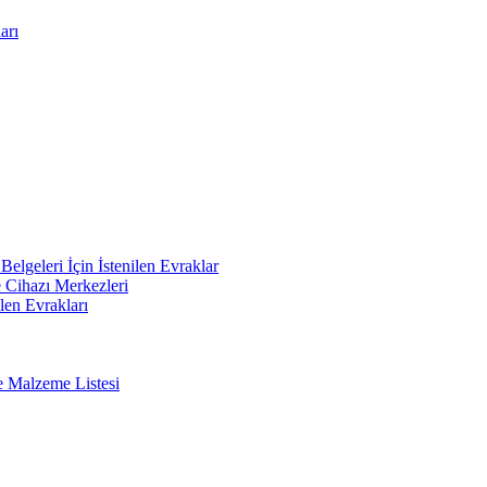
arı
elgeleri İçin İstenilen Evraklar
e Cihazı Merkezleri
len Evrakları
e Malzeme Listesi