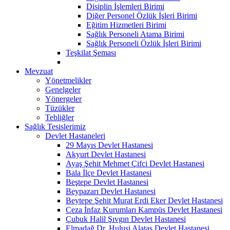
Disiplin İşlemleri Birimi
Diğer Personel Özlük İşleri Birimi
Eğitim Hizmetleri Birimi
Sağlık Personeli Atama Birimi
Sağlık Personeli Özlük İşleri Birimi
Teşkilat Şeması
Mevzuat
Yönetmelikler
Genelgeler
Yönergeler
Tüzükler
Tebliğler
Sağlık Tesislerimiz
Devlet Hastaneleri
29 Mayıs Devlet Hastanesi
Akyurt Devlet Hastanesi
Ayaş Şehit Mehmet Çifci Devlet Hastanesi
Bala İlçe Devlet Hastanesi
Beştepe Devlet Hastanesi
Beypazarı Devlet Hastanesi
Beytepe Şehit Murat Erdi Eker Devlet Hastanesi
Ceza İnfaz Kurumları Kampüs Devlet Hastanesi
Çubuk Halil Şıvgın Devlet Hastanesi
Elmadağ Dr. Hulusi Alataş Devlet Hastanesi