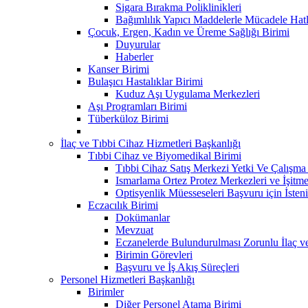
Sigara Bırakma Poliklinikleri
Bağımlılık Yapıcı Maddelerle Mücadele Hatl
Çocuk, Ergen, Kadın ve Üreme Sağlığı Birimi
Duyurular
Haberler
Kanser Birimi
Bulaşıcı Hastalıklar Birimi
Kuduz Aşı Uygulama Merkezleri
Aşı Programları Birimi
Tüberküloz Birimi
İlaç ve Tıbbi Cihaz Hizmetleri Başkanlığı
Tıbbi Cihaz ve Biyomedikal Birimi
Tıbbi Cihaz Satış Merkezi Yetki Ve Çalışma B
Ismarlama Ortez Protez Merkezleri ve İşitm
Optisyenlik Müesseseleri Başvuru için İsteni
Eczacılık Birimi
Dokümanlar
Mevzuat
Eczanelerde Bulundurulması Zorunlu İlaç v
Birimin Görevleri
Başvuru ve İş Akış Süreçleri
Personel Hizmetleri Başkanlığı
Birimler
Diğer Personel Atama Birimi