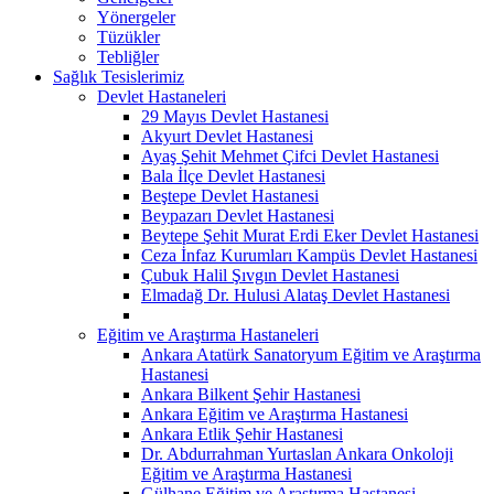
Yönergeler
Tüzükler
Tebliğler
Sağlık Tesislerimiz
Devlet Hastaneleri
29 Mayıs Devlet Hastanesi
Akyurt Devlet Hastanesi
Ayaş Şehit Mehmet Çifci Devlet Hastanesi
Bala İlçe Devlet Hastanesi
Beştepe Devlet Hastanesi
Beypazarı Devlet Hastanesi
Beytepe Şehit Murat Erdi Eker Devlet Hastanesi
Ceza İnfaz Kurumları Kampüs Devlet Hastanesi
Çubuk Halil Şıvgın Devlet Hastanesi
Elmadağ Dr. Hulusi Alataş Devlet Hastanesi
Eğitim ve Araştırma Hastaneleri
Ankara Atatürk Sanatoryum Eğitim ve Araştırma
Hastanesi
Ankara Bilkent Şehir Hastanesi
Ankara Eğitim ve Araştırma Hastanesi
Ankara Etlik Şehir Hastanesi
Dr. Abdurrahman Yurtaslan Ankara Onkoloji
Eğitim ve Araştırma Hastanesi
Gülhane Eğitim ve Araştırma Hastanesi