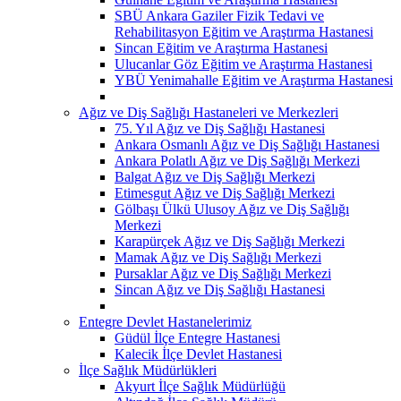
SBÜ Ankara Gaziler Fizik Tedavi ve
Rehabilitasyon Eğitim ve Araştırma Hastanesi
Sincan Eğitim ve Araştırma Hastanesi
Ulucanlar Göz Eğitim ve Araştırma Hastanesi
YBÜ Yenimahalle Eğitim ve Araştırma Hastanesi
Ağız ve Diş Sağlığı Hastaneleri ve Merkezleri
75. Yıl Ağız ve Diş Sağlığı Hastanesi
Ankara Osmanlı Ağız ve Diş Sağlığı Hastanesi
Ankara Polatlı Ağız ve Diş Sağlığı Merkezi
Balgat Ağız ve Diş Sağlığı Merkezi
Etimesgut Ağız ve Diş Sağlığı Merkezi
Gölbaşı Ülkü Ulusoy Ağız ve Diş Sağlığı
Merkezi
Karapürçek Ağız ve Diş Sağlığı Merkezi
Mamak Ağız ve Diş Sağlığı Merkezi
Pursaklar Ağız ve Diş Sağlığı Merkezi
Sincan Ağız ve Diş Sağlığı Hastanesi
Entegre Devlet Hastanelerimiz
Güdül İlçe Entegre Hastanesi
Kalecik İlçe Devlet Hastanesi
İlçe Sağlık Müdürlükleri
Akyurt İlçe Sağlık Müdürlüğü