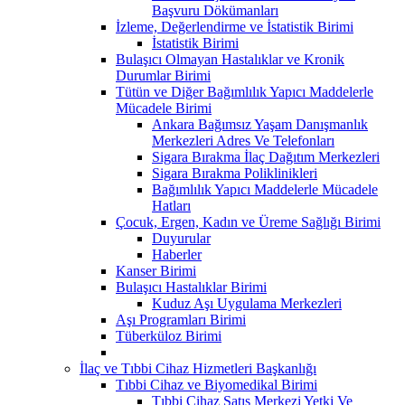
Başvuru Dökümanları
İzleme, Değerlendirme ve İstatistik Birimi
İstatistik Birimi
Bulaşıcı Olmayan Hastalıklar ve Kronik
Durumlar Birimi
Tütün ve Diğer Bağımlılık Yapıcı Maddelerle
Mücadele Birimi
Ankara Bağımsız Yaşam Danışmanlık
Merkezleri Adres Ve Telefonları
Sigara Bırakma İlaç Dağıtım Merkezleri
Sigara Bırakma Poliklinikleri
Bağımlılık Yapıcı Maddelerle Mücadele
Hatları
Çocuk, Ergen, Kadın ve Üreme Sağlığı Birimi
Duyurular
Haberler
Kanser Birimi
Bulaşıcı Hastalıklar Birimi
Kuduz Aşı Uygulama Merkezleri
Aşı Programları Birimi
Tüberküloz Birimi
İlaç ve Tıbbi Cihaz Hizmetleri Başkanlığı
Tıbbi Cihaz ve Biyomedikal Birimi
Tıbbi Cihaz Satış Merkezi Yetki Ve