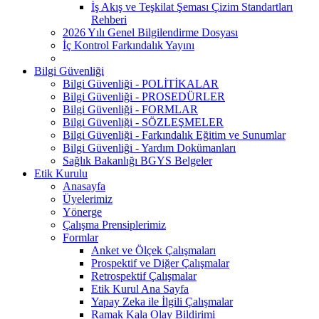
İş Akış ve Teşkilat Şeması Çizim Standartları
Rehberi
2026 Yılı Genel Bilgilendirme Dosyası
İç Kontrol Farkındalık Yayını
Bilgi Güvenliği
Bilgi Güvenliği - POLİTİKALAR
Bilgi Güvenliği - PROSEDÜRLER
Bilgi Güvenliği - FORMLAR
Bilgi Güvenliği - SÖZLEŞMELER
Bilgi Güvenliği - Farkındalık Eğitim ve Sunumlar
Bilgi Güvenliği - Yardım Dokümanları
Sağlık Bakanlığı BGYS Belgeler
Etik Kurulu
Anasayfa
Üyelerimiz
Yönerge
Çalışma Prensiplerimiz
Formlar
Anket ve Ölçek Çalışmaları
Prospektif ve Diğer Çalışmalar
Retrospektif Çalışmalar
Etik Kurul Ana Sayfa
Yapay Zeka ile İlgili Çalışmalar
Ramak Kala Olay Bildirimi