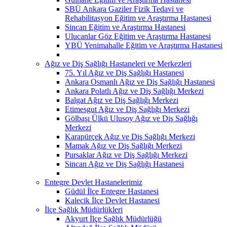
SBÜ Ankara Gaziler Fizik Tedavi ve
Rehabilitasyon Eğitim ve Araştırma Hastanesi
Sincan Eğitim ve Araştırma Hastanesi
Ulucanlar Göz Eğitim ve Araştırma Hastanesi
YBÜ Yenimahalle Eğitim ve Araştırma Hastanesi
Ağız ve Diş Sağlığı Hastaneleri ve Merkezleri
75. Yıl Ağız ve Diş Sağlığı Hastanesi
Ankara Osmanlı Ağız ve Diş Sağlığı Hastanesi
Ankara Polatlı Ağız ve Diş Sağlığı Merkezi
Balgat Ağız ve Diş Sağlığı Merkezi
Etimesgut Ağız ve Diş Sağlığı Merkezi
Gölbaşı Ülkü Ulusoy Ağız ve Diş Sağlığı
Merkezi
Karapürçek Ağız ve Diş Sağlığı Merkezi
Mamak Ağız ve Diş Sağlığı Merkezi
Pursaklar Ağız ve Diş Sağlığı Merkezi
Sincan Ağız ve Diş Sağlığı Hastanesi
Entegre Devlet Hastanelerimiz
Güdül İlçe Entegre Hastanesi
Kalecik İlçe Devlet Hastanesi
İlçe Sağlık Müdürlükleri
Akyurt İlçe Sağlık Müdürlüğü