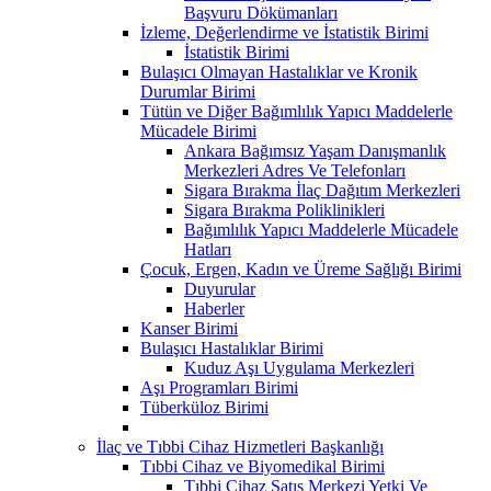
Başvuru Dökümanları
İzleme, Değerlendirme ve İstatistik Birimi
İstatistik Birimi
Bulaşıcı Olmayan Hastalıklar ve Kronik
Durumlar Birimi
Tütün ve Diğer Bağımlılık Yapıcı Maddelerle
Mücadele Birimi
Ankara Bağımsız Yaşam Danışmanlık
Merkezleri Adres Ve Telefonları
Sigara Bırakma İlaç Dağıtım Merkezleri
Sigara Bırakma Poliklinikleri
Bağımlılık Yapıcı Maddelerle Mücadele
Hatları
Çocuk, Ergen, Kadın ve Üreme Sağlığı Birimi
Duyurular
Haberler
Kanser Birimi
Bulaşıcı Hastalıklar Birimi
Kuduz Aşı Uygulama Merkezleri
Aşı Programları Birimi
Tüberküloz Birimi
İlaç ve Tıbbi Cihaz Hizmetleri Başkanlığı
Tıbbi Cihaz ve Biyomedikal Birimi
Tıbbi Cihaz Satış Merkezi Yetki Ve