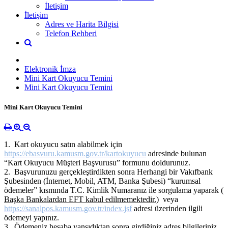
İletişim
İletişim
Adres ve Harita Bilgisi
Telefon Rehberi
Elektronik İmza
Mini Kart Okuyucu Temini
Mini Kart Okuyucu Temini
Mini Kart Okuyucu Temini
1.
Kart okuyucu satın alabilmek için
https://ebasvuru.kamusm.gov.tr/kartokuyucu
adresinde bulunan
“Kart Okuyucu Müşteri Başvurusu” formunu doldurunuz.
2. Başvurunuzu gerçekleştirdikten sonra Herhangi bir Vakıfbank
Şubesinden (İnternet, Mobil, ATM, Banka Şubesi) “kurumsal
ödemeler” kısmında T.C. Kimlik Numaranız ile sorgulama yaparak (
Başka Bankalardan EFT kabul edilmemektedir.)
veya
https://sanalpos.kamusm.gov.tr/index.jsf
adresi üzerinden ilgili
ödemeyi yapınız.
3. Ödemeniz hesaba yansıdıktan sonra girdiğiniz adres bilgileriniz