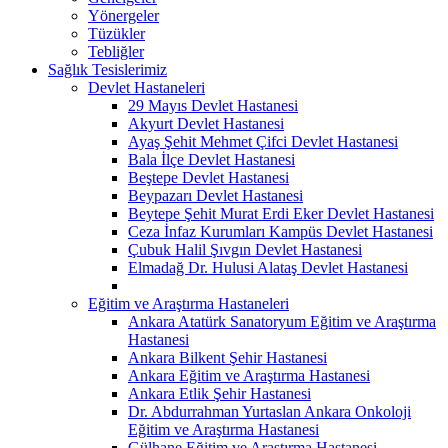
Yönergeler
Tüzükler
Tebliğler
Sağlık Tesislerimiz
Devlet Hastaneleri
29 Mayıs Devlet Hastanesi
Akyurt Devlet Hastanesi
Ayaş Şehit Mehmet Çifci Devlet Hastanesi
Bala İlçe Devlet Hastanesi
Beştepe Devlet Hastanesi
Beypazarı Devlet Hastanesi
Beytepe Şehit Murat Erdi Eker Devlet Hastanesi
Ceza İnfaz Kurumları Kampüs Devlet Hastanesi
Çubuk Halil Şıvgın Devlet Hastanesi
Elmadağ Dr. Hulusi Alataş Devlet Hastanesi
Eğitim ve Araştırma Hastaneleri
Ankara Atatürk Sanatoryum Eğitim ve Araştırma
Hastanesi
Ankara Bilkent Şehir Hastanesi
Ankara Eğitim ve Araştırma Hastanesi
Ankara Etlik Şehir Hastanesi
Dr. Abdurrahman Yurtaslan Ankara Onkoloji
Eğitim ve Araştırma Hastanesi
Gülhane Eğitim ve Araştırma Hastanesi