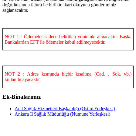
doğrultusunda fatura ile birlikte kart okuyucu gönderiminiz
sağlanacaktır.
NOT 1 : Ödemeler sadece belirtilen yöntemle alınacaktır. Başka
Bankalardan EFT ile ödemeler kabul edilmeyecektir.
NOT 2 : Adres kısmında hiçbir kısaltma (Cad. , Sok. vb.)
kullanılmayacaktır.
Ek-Binalarımız
Acil Sağlık Hizmetleri Başkanlığı (Ostim Yerleşkesi)
Ankara İl Sağlık Müdürlüğü (Numune Yerleşkesi)