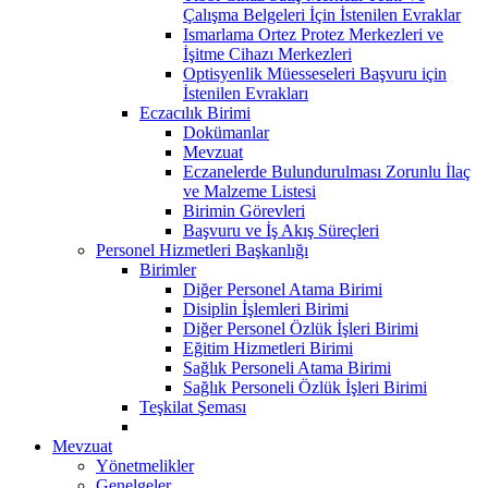
Çalışma Belgeleri İçin İstenilen Evraklar
Ismarlama Ortez Protez Merkezleri ve
İşitme Cihazı Merkezleri
Optisyenlik Müesseseleri Başvuru için
İstenilen Evrakları
Eczacılık Birimi
Dokümanlar
Mevzuat
Eczanelerde Bulundurulması Zorunlu İlaç
ve Malzeme Listesi
Birimin Görevleri
Başvuru ve İş Akış Süreçleri
Personel Hizmetleri Başkanlığı
Birimler
Diğer Personel Atama Birimi
Disiplin İşlemleri Birimi
Diğer Personel Özlük İşleri Birimi
Eğitim Hizmetleri Birimi
Sağlık Personeli Atama Birimi
Sağlık Personeli Özlük İşleri Birimi
Teşkilat Şeması
Mevzuat
Yönetmelikler
Genelgeler