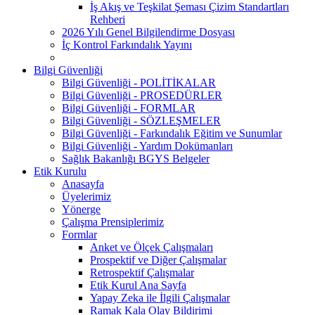
İş Akış ve Teşkilat Şeması Çizim Standartları
Rehberi
2026 Yılı Genel Bilgilendirme Dosyası
İç Kontrol Farkındalık Yayını
Bilgi Güvenliği
Bilgi Güvenliği - POLİTİKALAR
Bilgi Güvenliği - PROSEDÜRLER
Bilgi Güvenliği - FORMLAR
Bilgi Güvenliği - SÖZLEŞMELER
Bilgi Güvenliği - Farkındalık Eğitim ve Sunumlar
Bilgi Güvenliği - Yardım Dokümanları
Sağlık Bakanlığı BGYS Belgeler
Etik Kurulu
Anasayfa
Üyelerimiz
Yönerge
Çalışma Prensiplerimiz
Formlar
Anket ve Ölçek Çalışmaları
Prospektif ve Diğer Çalışmalar
Retrospektif Çalışmalar
Etik Kurul Ana Sayfa
Yapay Zeka ile İlgili Çalışmalar
Ramak Kala Olay Bildirimi