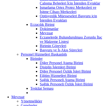
Çalışma Belgeleri İçin İstenilen Evraklar
Ismarlama Ortez Protez Merkezleri ve
İşitme Cihazı Merkezleri
Optisyenlik Müesseseleri Başvuru için
İstenilen Evrakları
Eczacılık Birimi
Dokümanlar
Mevzuat
Eczanelerde Bulundurulması Zorunlu İlaç
ve Malzeme Listesi
Birimin Görevleri
Başvuru ve İş Akış Süreçleri
Personel Hizmetleri Başkanlığı
Birimler
Diğer Personel Atama Birimi
Disiplin İşlemleri Birimi
Diğer Personel Özlük İşleri Birimi
Eğitim Hizmetleri Birimi
Sağlık Personeli Atama Birimi
Sağlık Personeli Özlük İşleri Birimi
Teşkilat Şeması
Mevzuat
Yönetmelikler
Genelgeler