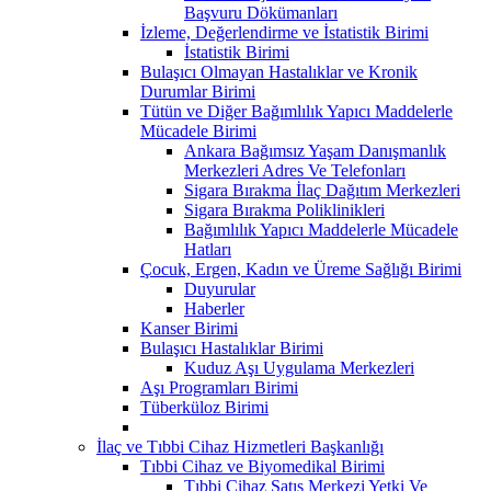
Başvuru Dökümanları
İzleme, Değerlendirme ve İstatistik Birimi
İstatistik Birimi
Bulaşıcı Olmayan Hastalıklar ve Kronik
Durumlar Birimi
Tütün ve Diğer Bağımlılık Yapıcı Maddelerle
Mücadele Birimi
Ankara Bağımsız Yaşam Danışmanlık
Merkezleri Adres Ve Telefonları
Sigara Bırakma İlaç Dağıtım Merkezleri
Sigara Bırakma Poliklinikleri
Bağımlılık Yapıcı Maddelerle Mücadele
Hatları
Çocuk, Ergen, Kadın ve Üreme Sağlığı Birimi
Duyurular
Haberler
Kanser Birimi
Bulaşıcı Hastalıklar Birimi
Kuduz Aşı Uygulama Merkezleri
Aşı Programları Birimi
Tüberküloz Birimi
İlaç ve Tıbbi Cihaz Hizmetleri Başkanlığı
Tıbbi Cihaz ve Biyomedikal Birimi
Tıbbi Cihaz Satış Merkezi Yetki Ve