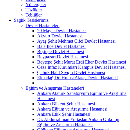
Yönergeler
Tüzükler
Tebliğler
Sağlık Tesislerimiz
Devlet Hastaneleri
29 Mayıs Devlet Hastanesi
Akyurt Devlet Hastanesi
Ayaş Şehit Mehmet Çifci Devlet Hastanesi
Bala İlçe Devlet Hastanesi
Beştepe Devlet Hastanesi
Beypazarı Devlet Hastanesi
Beytepe Şehit Murat Erdi Eker Devlet Hastanesi
Ceza İnfaz Kurumları Kampüs Devlet Hastanesi
Çubuk Halil Şıvgın Devlet Hastanesi
Elmadağ Dr. Hulusi Alataş Devlet Hastanesi
Eğitim ve Araştırma Hastaneleri
Ankara Atatürk Sanatoryum Eğitim ve Araştırma
Hastanesi
Ankara Bilkent Şehir Hastanesi
Ankara Eğitim ve Araştırma Hastanesi
Ankara Etlik Şehir Hastanesi
Dr. Abdurrahman Yurtaslan Ankara Onkoloji
Eğitim ve Araştırma Hastanesi
Gülhane Eğitim ve Araştırma Hastanesi