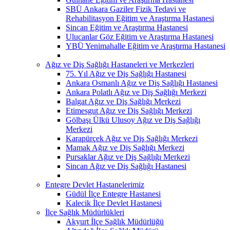
SBÜ Ankara Gaziler Fizik Tedavi ve
Rehabilitasyon Eğitim ve Araştırma Hastanesi
Sincan Eğitim ve Araştırma Hastanesi
Ulucanlar Göz Eğitim ve Araştırma Hastanesi
YBÜ Yenimahalle Eğitim ve Araştırma Hastanesi
Ağız ve Diş Sağlığı Hastaneleri ve Merkezleri
75. Yıl Ağız ve Diş Sağlığı Hastanesi
Ankara Osmanlı Ağız ve Diş Sağlığı Hastanesi
Ankara Polatlı Ağız ve Diş Sağlığı Merkezi
Balgat Ağız ve Diş Sağlığı Merkezi
Etimesgut Ağız ve Diş Sağlığı Merkezi
Gölbaşı Ülkü Ulusoy Ağız ve Diş Sağlığı
Merkezi
Karapürçek Ağız ve Diş Sağlığı Merkezi
Mamak Ağız ve Diş Sağlığı Merkezi
Pursaklar Ağız ve Diş Sağlığı Merkezi
Sincan Ağız ve Diş Sağlığı Hastanesi
Entegre Devlet Hastanelerimiz
Güdül İlçe Entegre Hastanesi
Kalecik İlçe Devlet Hastanesi
İlçe Sağlık Müdürlükleri
Akyurt İlçe Sağlık Müdürlüğü