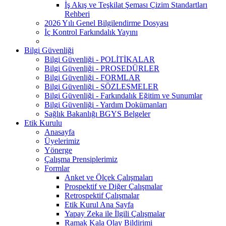
İş Akış ve Teşkilat Şeması Çizim Standartları
Rehberi
2026 Yılı Genel Bilgilendirme Dosyası
İç Kontrol Farkındalık Yayını
Bilgi Güvenliği
Bilgi Güvenliği - POLİTİKALAR
Bilgi Güvenliği - PROSEDÜRLER
Bilgi Güvenliği - FORMLAR
Bilgi Güvenliği - SÖZLEŞMELER
Bilgi Güvenliği - Farkındalık Eğitim ve Sunumlar
Bilgi Güvenliği - Yardım Dokümanları
Sağlık Bakanlığı BGYS Belgeler
Etik Kurulu
Anasayfa
Üyelerimiz
Yönerge
Çalışma Prensiplerimiz
Formlar
Anket ve Ölçek Çalışmaları
Prospektif ve Diğer Çalışmalar
Retrospektif Çalışmalar
Etik Kurul Ana Sayfa
Yapay Zeka ile İlgili Çalışmalar
Ramak Kala Olay Bildirimi