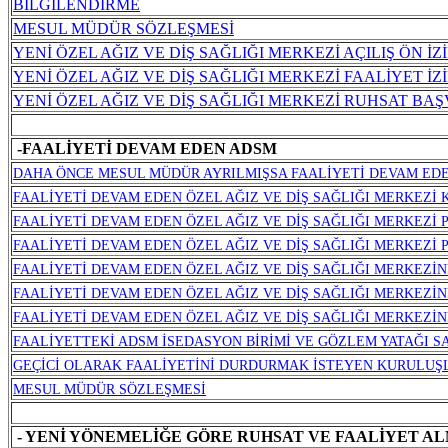
BİLGİLENDİRME
MESUL MÜDÜR SÖZLEŞMESİ
YENİ ÖZEL AĞIZ VE DİŞ SAĞLIĞI MERKEZİ AÇILIŞ ÖN İ
YENİ ÖZEL AĞIZ VE DİŞ SAĞLIĞI MERKEZİ FAALİYET İ
YENİ ÖZEL AĞIZ VE DİŞ SAĞLIĞI MERKEZİ RUHSAT BA
-FAALİYETİ DEVAM EDEN ADSM
DAHA ÖNCE MESUL MÜDÜR AYRILMIŞSA FAALİYETİ DEVAM ED
FAALİYETİ DEVAM EDEN ÖZEL AĞIZ VE DİŞ SAĞLIĞI MERKEZİ 
FAALİYETİ DEVAM EDEN ÖZEL AĞIZ VE DİŞ SAĞLIĞI MERKEZİ 
FAALİYETİ DEVAM EDEN ÖZEL AĞIZ VE DİŞ SAĞLIĞI MERKEZİ 
FAALİYETİ DEVAM EDEN ÖZEL AĞIZ VE DİŞ SAĞLIĞI MERKEZİN
FAALİYETİ DEVAM EDEN ÖZEL AĞIZ VE DİŞ SAĞLIĞI MERKEZİN
FAALİYETİ DEVAM EDEN ÖZEL AĞIZ VE DİŞ SAĞLIĞI MERKEZİ
FAALİYETTEKİ ADSM İSEDASYON BİRİMİ VE GÖZLEM YATAĞI SA
GEÇİCİ OLARAK FAALİYETİNİ DURDURMAK İSTEYEN KURULUŞ
MESUL MÜDÜR SÖZLEŞMESİ
- YENİ YÖNEMELİĞE GÖRE RUHSAT VE FAALİYET AL