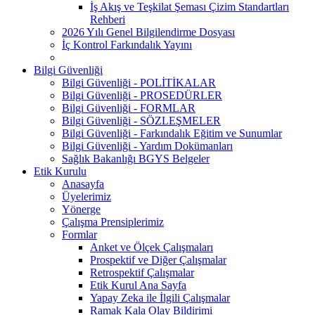
İş Akış ve Teşkilat Şeması Çizim Standartları
Rehberi
2026 Yılı Genel Bilgilendirme Dosyası
İç Kontrol Farkındalık Yayını
Bilgi Güvenliği
Bilgi Güvenliği - POLİTİKALAR
Bilgi Güvenliği - PROSEDÜRLER
Bilgi Güvenliği - FORMLAR
Bilgi Güvenliği - SÖZLEŞMELER
Bilgi Güvenliği - Farkındalık Eğitim ve Sunumlar
Bilgi Güvenliği - Yardım Dokümanları
Sağlık Bakanlığı BGYS Belgeler
Etik Kurulu
Anasayfa
Üyelerimiz
Yönerge
Çalışma Prensiplerimiz
Formlar
Anket ve Ölçek Çalışmaları
Prospektif ve Diğer Çalışmalar
Retrospektif Çalışmalar
Etik Kurul Ana Sayfa
Yapay Zeka ile İlgili Çalışmalar
Ramak Kala Olay Bildirimi