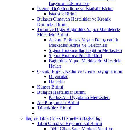
Başvuru Dökümanları
İzleme, Değerlendirme ve İstatistik Birimi
İstatistik Birimi
Bulaşıcı Olmayan Hastalıklar ve Kronik
Durumlar Birimi
Tütün ve Diğer Bağımlılık Yapıcı Maddelerle
Mücadele Birimi
Ankara Bağımsız Yaşam Danışmanlık
Merkezleri Adres Ve Telefonları
Sigara Bırakma İlaç Dağıtım Merkezleri
Sigara Bırakma Poliklinikleri
Bağımlılık Yapıcı Maddelerle Mücadele
Hatları
Çocuk, Ergen, Kadın ve Üreme Sağlığı Birimi
Duyurular
Haberler
Kanser Birimi
Bulaşıcı Hastalıklar Birimi
Kuduz Aşı Uygulama Merkezleri
Aşı Programları Birimi
Tüberküloz Birimi
İlaç ve Tıbbi Cihaz Hizmetleri Başkanlığı
Tıbbi Cihaz ve Biyomedikal Birimi
Tıbbi Cihaz Satış Merkezi Yetki Ve