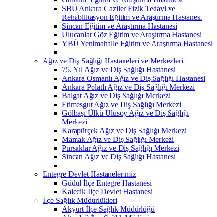
SBÜ Ankara Gaziler Fizik Tedavi ve
Rehabilitasyon Eğitim ve Araştırma Hastanesi
Sincan Eğitim ve Araştırma Hastanesi
Ulucanlar Göz Eğitim ve Araştırma Hastanesi
YBÜ Yenimahalle Eğitim ve Araştırma Hastanesi
Ağız ve Diş Sağlığı Hastaneleri ve Merkezleri
75. Yıl Ağız ve Diş Sağlığı Hastanesi
Ankara Osmanlı Ağız ve Diş Sağlığı Hastanesi
Ankara Polatlı Ağız ve Diş Sağlığı Merkezi
Balgat Ağız ve Diş Sağlığı Merkezi
Etimesgut Ağız ve Diş Sağlığı Merkezi
Gölbaşı Ülkü Ulusoy Ağız ve Diş Sağlığı
Merkezi
Karapürçek Ağız ve Diş Sağlığı Merkezi
Mamak Ağız ve Diş Sağlığı Merkezi
Pursaklar Ağız ve Diş Sağlığı Merkezi
Sincan Ağız ve Diş Sağlığı Hastanesi
Entegre Devlet Hastanelerimiz
Güdül İlçe Entegre Hastanesi
Kalecik İlçe Devlet Hastanesi
İlçe Sağlık Müdürlükleri
Akyurt İlçe Sağlık Müdürlüğü