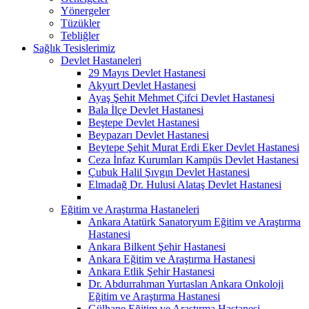
Yönergeler
Tüzükler
Tebliğler
Sağlık Tesislerimiz
Devlet Hastaneleri
29 Mayıs Devlet Hastanesi
Akyurt Devlet Hastanesi
Ayaş Şehit Mehmet Çifci Devlet Hastanesi
Bala İlçe Devlet Hastanesi
Beştepe Devlet Hastanesi
Beypazarı Devlet Hastanesi
Beytepe Şehit Murat Erdi Eker Devlet Hastanesi
Ceza İnfaz Kurumları Kampüs Devlet Hastanesi
Çubuk Halil Şıvgın Devlet Hastanesi
Elmadağ Dr. Hulusi Alataş Devlet Hastanesi
Eğitim ve Araştırma Hastaneleri
Ankara Atatürk Sanatoryum Eğitim ve Araştırma
Hastanesi
Ankara Bilkent Şehir Hastanesi
Ankara Eğitim ve Araştırma Hastanesi
Ankara Etlik Şehir Hastanesi
Dr. Abdurrahman Yurtaslan Ankara Onkoloji
Eğitim ve Araştırma Hastanesi
Gülhane Eğitim ve Araştırma Hastanesi