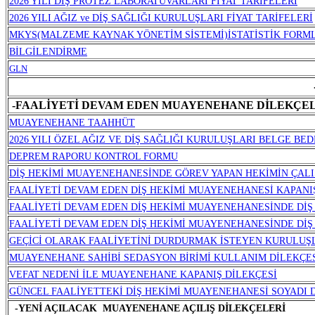
2026 YILI DİŞ PROTEZ LABORATUVARLARI FİYAT TARİFELERİ
2026 YILI AĞIZ ve DİŞ SAĞLIĞI KURULUŞLARI FİYAT TARİFELERİ
MKYS(MALZEME KAYNAK YÖNETİM SİSTEMİ)İSTATİSTİK FORMLA
BİLGİLENDİRME
GLN
-FAALİYETİ DEVAM EDEN MUAYENEHANE DİLEKÇE
MUAYENEHANE TAAHHÜT
2026 YILI ÖZEL AĞIZ VE DİŞ SAĞLIĞI KURULUŞLARI BELGE BE
DEPREM RAPORU KONTROL FORMU
DİŞ HEKİMİ MUAYENEHANESİNDE GÖREV YAPAN HEKİMİN ÇALIŞ
FAALİYETİ DEVAM EDEN DİŞ HEKİMİ MUAYENEHANESİ KAPANI
FAALİYETİ DEVAM EDEN DİŞ HEKİMİ MUAYENEHANESİNDE DİŞ 
FAALİYETİ DEVAM EDEN DİŞ HEKİMİ MUAYENEHANESİNDE DİŞ 
GEÇİCİ OLARAK FAALİYETİNİ DURDURMAK İSTEYEN KURULUŞ
MUAYENEHANE SAHİBİ SEDASYON BİRİMİ KULLANIM DİLEKÇE
VEFAT NEDENİ İLE MUAYENEHANE KAPANIŞ DİLEKÇESİ
GÜNCEL FAALİYETTEKİ DİŞ HEKİMİ MUAYENEHANESİ SOYADI D
-YENİ AÇILACAK MUAYENEHANE AÇILIŞ DİLEKÇELERİ