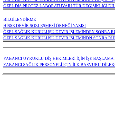
ÖZEL DİŞ PROTEZ LABORATUVARI TÜR DEĞİŞİKLİĞİ Dİ
BİLGİLENDİRME
HİSSE DEVİR SÖZLEŞMESİ ÖRNEĞİ YAZISI
ÖZEL SAĞLIK KURULUŞU DEVİR İŞLEMİNDEN SONRA R
ÖZEL SAĞLIK KURULUŞU DEVİR İŞLEMİNDN SONRA RUH
YABANCI UYRUKLU DİŞ HEKİMLERİ İÇİN İŞE BAŞLAMA 
YABANCI SAĞLIK PERSONELİ İÇİN İLK BAŞVURU DİLEK