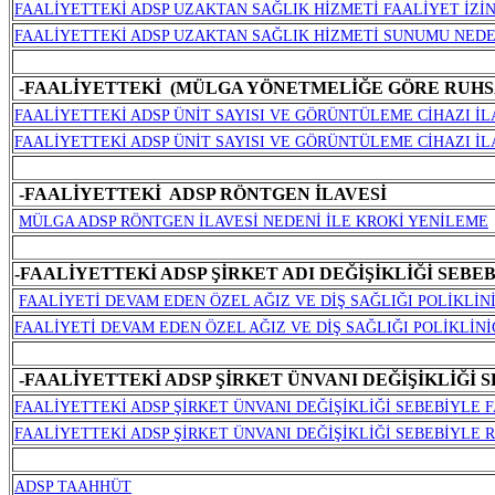
FAALİYETTEKİ ADSP UZAKTAN SAĞLIK HİZMETİ FAALİYET İZİN
FAALİYETTEKİ ADSP UZAKTAN SAĞLIK HİZMETİ SUNUMU NEDE
-FAALİYETTEKİ (MÜLGA YÖNETMELİĞE GÖRE RUHSA
FAALİYETTEKİ ADSP ÜNİT SAYISI VE GÖRÜNTÜLEME CİHAZI İL
FAALİYETTEKİ ADSP ÜNİT SAYISI VE GÖRÜNTÜLEME CİHAZI İ
-FAALİYETTEKİ ADSP RÖNTGEN İLAVESİ
MÜLGA ADSP RÖNTGEN İLAVESİ NEDENİ İLE KROKİ YENİLEME
-FAALİYETTEKİ ADSP ŞİRKET ADI DEĞİŞİKLİĞİ SEBE
FAALİYETİ DEVAM EDEN ÖZEL AĞIZ VE DİŞ SAĞLIĞI POLİKLİN
FAALİYETİ DEVAM EDEN ÖZEL AĞIZ VE DİŞ SAĞLIĞI POLİKLİNİĞ
-FAALİYETTEKİ ADSP ŞİRKET ÜNVANI DEĞİŞİKLİĞİ 
FAALİYETTEKİ ADSP ŞİRKET ÜNVANI DEĞİŞİKLİĞİ SEBEBİYLE 
FAALİYETTEKİ ADSP ŞİRKET ÜNVANI DEĞİŞİKLİĞİ SEBEBİYLE
ADSP TAAHHÜT