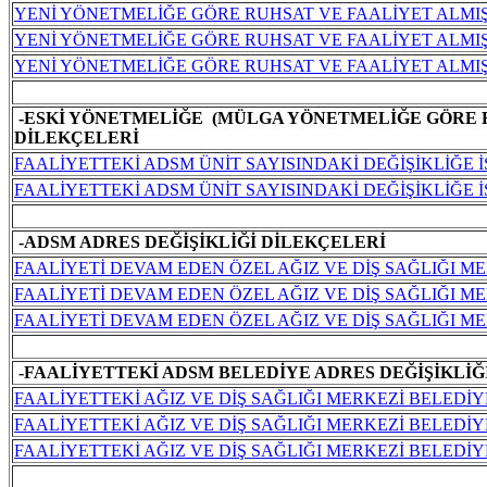
YENİ YÖNETMELİĞE GÖRE RUHSAT VE FAALİYET ALMI
YENİ YÖNETMELİĞE GÖRE RUHSAT VE FAALİYET ALMIŞ
YENİ YÖNETMELİĞE GÖRE RUHSAT VE FAALİYET ALMI
-ESKİ YÖNETMELİĞE (MÜLGA YÖNETMELİĞE GÖRE R
DİLEKÇELERİ
FAALİYETTEKİ ADSM ÜNİT SAYISINDAKİ DEĞİŞİKLİĞE 
FAALİYETTEKİ ADSM ÜNİT SAYISINDAKİ DEĞİŞİKLİĞE 
-ADSM ADRES DEĞİŞİKLİĞİ DİLEKÇELERİ
FAALİYETİ DEVAM EDEN ÖZEL AĞIZ VE DİŞ SAĞLIĞI ME
FAALİYETİ DEVAM EDEN ÖZEL AĞIZ VE DİŞ SAĞLIĞI M
FAALİYETİ DEVAM EDEN ÖZEL AĞIZ VE DİŞ SAĞLIĞI M
-FAALİYETTEKİ ADSM BELEDİYE ADRES DEĞİŞİKLİĞ
FAALİYETTEKİ AĞIZ VE DİŞ SAĞLIĞI MERKEZİ BELEDİ
FAALİYETTEKİ AĞIZ VE DİŞ SAĞLIĞI MERKEZİ BELEDİ
FAALİYETTEKİ AĞIZ VE DİŞ SAĞLIĞI MERKEZİ BELED