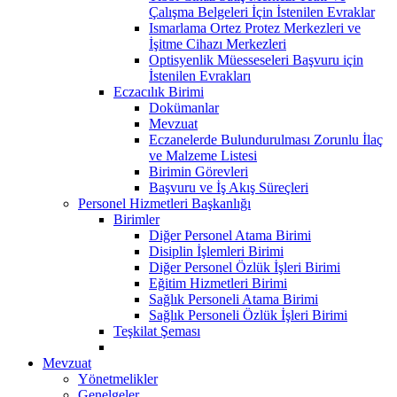
Çalışma Belgeleri İçin İstenilen Evraklar
Ismarlama Ortez Protez Merkezleri ve
İşitme Cihazı Merkezleri
Optisyenlik Müesseseleri Başvuru için
İstenilen Evrakları
Eczacılık Birimi
Dokümanlar
Mevzuat
Eczanelerde Bulundurulması Zorunlu İlaç
ve Malzeme Listesi
Birimin Görevleri
Başvuru ve İş Akış Süreçleri
Personel Hizmetleri Başkanlığı
Birimler
Diğer Personel Atama Birimi
Disiplin İşlemleri Birimi
Diğer Personel Özlük İşleri Birimi
Eğitim Hizmetleri Birimi
Sağlık Personeli Atama Birimi
Sağlık Personeli Özlük İşleri Birimi
Teşkilat Şeması
Mevzuat
Yönetmelikler
Genelgeler