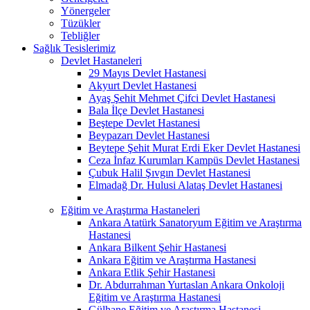
Yönergeler
Tüzükler
Tebliğler
Sağlık Tesislerimiz
Devlet Hastaneleri
29 Mayıs Devlet Hastanesi
Akyurt Devlet Hastanesi
Ayaş Şehit Mehmet Çifci Devlet Hastanesi
Bala İlçe Devlet Hastanesi
Beştepe Devlet Hastanesi
Beypazarı Devlet Hastanesi
Beytepe Şehit Murat Erdi Eker Devlet Hastanesi
Ceza İnfaz Kurumları Kampüs Devlet Hastanesi
Çubuk Halil Şıvgın Devlet Hastanesi
Elmadağ Dr. Hulusi Alataş Devlet Hastanesi
Eğitim ve Araştırma Hastaneleri
Ankara Atatürk Sanatoryum Eğitim ve Araştırma
Hastanesi
Ankara Bilkent Şehir Hastanesi
Ankara Eğitim ve Araştırma Hastanesi
Ankara Etlik Şehir Hastanesi
Dr. Abdurrahman Yurtaslan Ankara Onkoloji
Eğitim ve Araştırma Hastanesi
Gülhane Eğitim ve Araştırma Hastanesi