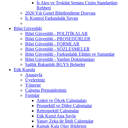
İş Akış ve Teşkilat Şeması Çizim Standartları
Rehberi
2026 Yılı Genel Bilgilendirme Dosyası
İç Kontrol Farkındalık Yayını
Bilgi Güvenliği
Bilgi Güvenliği - POLİTİKALAR
Bilgi Güvenliği - PROSEDÜRLER
Bilgi Güvenliği - FORMLAR
Bilgi Güvenliği - SÖZLEŞMELER
Bilgi Güvenliği - Farkındalık Eğitim ve Sunumlar
Bilgi Güvenliği - Yardım Dokümanları
Sağlık Bakanlığı BGYS Belgeler
Etik Kurulu
Anasayfa
Üyelerimiz
Yönerge
Çalışma Prensiplerimiz
Formlar
Anket ve Ölçek Çalışmaları
Prospektif ve Diğer Çalışmalar
Retrospektif Çalışmalar
Etik Kurul Ana Sayfa
Yapay Zeka ile İlgili Çalışmalar
Ramak Kala Olay Bildirimi