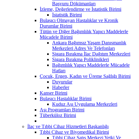
Başvuru Dökümanları
İzleme, Değerlendirme ve İstatistik Birimi
İstatistik Birimi
Bulaşıcı Olmayan Hastalıklar ve Kronik
Durumlar Birimi
Tütün ve Diğer Bağımlılık Yapıcı Maddelerle
Mücadele Birimi
Ankara Bağımsız Yaşam Danışmanlık
Merkezleri Adres Ve Telefonları
Sigara Bırakma İlaç Dağıtım Merkezleri
Sigara Bırakma Poliklinikleri
Bağımlılık Yapıcı Maddelerle Mücadele
Hatları
Çocuk, Ergen, Kadın ve Üreme Sağlığı Birimi
Duyurular
Haberler
Kanser Birimi
Bulaşıcı Hastalıklar Birimi
Kuduz Aşı Uygulama Merkezleri
Aşı Programları Birimi
Tüberküloz Birimi
İlaç ve Tıbbi Cihaz Hizmetleri Başkanlığı
Tıbbi Cihaz ve Biyomedikal Birimi
Tıbbi Cihaz Satış Merkezi Yetki Ve