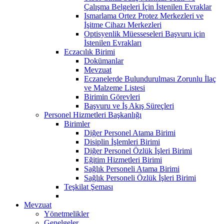
Çalışma Belgeleri İçin İstenilen Evraklar
Ismarlama Ortez Protez Merkezleri ve
İşitme Cihazı Merkezleri
Optisyenlik Müesseseleri Başvuru için
İstenilen Evrakları
Eczacılık Birimi
Dokümanlar
Mevzuat
Eczanelerde Bulundurulması Zorunlu İlaç
ve Malzeme Listesi
Birimin Görevleri
Başvuru ve İş Akış Süreçleri
Personel Hizmetleri Başkanlığı
Birimler
Diğer Personel Atama Birimi
Disiplin İşlemleri Birimi
Diğer Personel Özlük İşleri Birimi
Eğitim Hizmetleri Birimi
Sağlık Personeli Atama Birimi
Sağlık Personeli Özlük İşleri Birimi
Teşkilat Şeması
Mevzuat
Yönetmelikler
Genelgeler