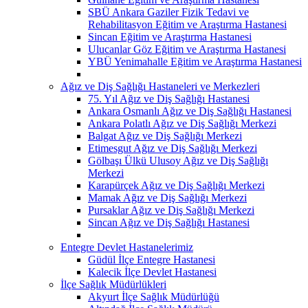
SBÜ Ankara Gaziler Fizik Tedavi ve
Rehabilitasyon Eğitim ve Araştırma Hastanesi
Sincan Eğitim ve Araştırma Hastanesi
Ulucanlar Göz Eğitim ve Araştırma Hastanesi
YBÜ Yenimahalle Eğitim ve Araştırma Hastanesi
Ağız ve Diş Sağlığı Hastaneleri ve Merkezleri
75. Yıl Ağız ve Diş Sağlığı Hastanesi
Ankara Osmanlı Ağız ve Diş Sağlığı Hastanesi
Ankara Polatlı Ağız ve Diş Sağlığı Merkezi
Balgat Ağız ve Diş Sağlığı Merkezi
Etimesgut Ağız ve Diş Sağlığı Merkezi
Gölbaşı Ülkü Ulusoy Ağız ve Diş Sağlığı
Merkezi
Karapürçek Ağız ve Diş Sağlığı Merkezi
Mamak Ağız ve Diş Sağlığı Merkezi
Pursaklar Ağız ve Diş Sağlığı Merkezi
Sincan Ağız ve Diş Sağlığı Hastanesi
Entegre Devlet Hastanelerimiz
Güdül İlçe Entegre Hastanesi
Kalecik İlçe Devlet Hastanesi
İlçe Sağlık Müdürlükleri
Akyurt İlçe Sağlık Müdürlüğü