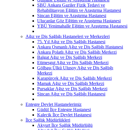
SBÜ Ankara Gaziler Fizik Tedavi ve
Rehabilitasyon Eğitim ve Araştırma Hastanesi
Sincan Eğitim ve Araştırma Hastanesi
Ulucanlar Göz Eğitim ve Araştırma Hastanesi
YBÜ Yenimahalle Eğitim ve Araştırma Hastanesi
Ağız ve Diş Sağlığı Hastaneleri ve Merkezleri
75. Yıl Ağız ve Diş Sağlığı Hastanesi
Ankara Osmanlı Ağız ve Diş Sağlığı Hastanesi
Ankara Polatlı Ağız ve Diş Sağlığı Merkezi
Balgat Ağız ve Diş Sağlığı Merkezi
Etimesgut Ağız ve Diş Sağlığı Merkezi
Gölbaşı Ülkü Ulusoy Ağız ve Diş Sağlığı
Merkezi
Karapürçek Ağız ve Diş Sağlığı Merkezi
Mamak Ağız ve Diş Sağlığı Merkezi
Pursaklar Ağız ve Diş Sağlığı Merkezi
Sincan Ağız ve Diş Sağlığı Hastanesi
Entegre Devlet Hastanelerimiz
Güdül İlçe Entegre Hastanesi
Kalecik İlçe Devlet Hastanesi
İlçe Sağlık Müdürlükleri
Akyurt İlçe Sağlık Müdürlüğü