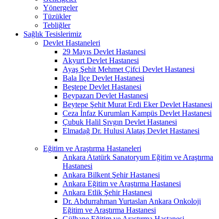
Yönergeler
Tüzükler
Tebliğler
Sağlık Tesislerimiz
Devlet Hastaneleri
29 Mayıs Devlet Hastanesi
Akyurt Devlet Hastanesi
Ayaş Şehit Mehmet Çifci Devlet Hastanesi
Bala İlçe Devlet Hastanesi
Beştepe Devlet Hastanesi
Beypazarı Devlet Hastanesi
Beytepe Şehit Murat Erdi Eker Devlet Hastanesi
Ceza İnfaz Kurumları Kampüs Devlet Hastanesi
Çubuk Halil Şıvgın Devlet Hastanesi
Elmadağ Dr. Hulusi Alataş Devlet Hastanesi
Eğitim ve Araştırma Hastaneleri
Ankara Atatürk Sanatoryum Eğitim ve Araştırma
Hastanesi
Ankara Bilkent Şehir Hastanesi
Ankara Eğitim ve Araştırma Hastanesi
Ankara Etlik Şehir Hastanesi
Dr. Abdurrahman Yurtaslan Ankara Onkoloji
Eğitim ve Araştırma Hastanesi
Gülhane Eğitim ve Araştırma Hastanesi