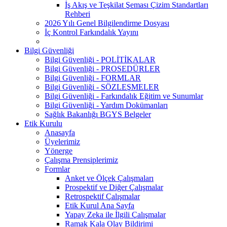
İş Akış ve Teşkilat Şeması Çizim Standartları
Rehberi
2026 Yılı Genel Bilgilendirme Dosyası
İç Kontrol Farkındalık Yayını
Bilgi Güvenliği
Bilgi Güvenliği - POLİTİKALAR
Bilgi Güvenliği - PROSEDÜRLER
Bilgi Güvenliği - FORMLAR
Bilgi Güvenliği - SÖZLEŞMELER
Bilgi Güvenliği - Farkındalık Eğitim ve Sunumlar
Bilgi Güvenliği - Yardım Dokümanları
Sağlık Bakanlığı BGYS Belgeler
Etik Kurulu
Anasayfa
Üyelerimiz
Yönerge
Çalışma Prensiplerimiz
Formlar
Anket ve Ölçek Çalışmaları
Prospektif ve Diğer Çalışmalar
Retrospektif Çalışmalar
Etik Kurul Ana Sayfa
Yapay Zeka ile İlgili Çalışmalar
Ramak Kala Olay Bildirimi