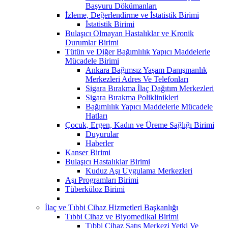
Başvuru Dökümanları
İzleme, Değerlendirme ve İstatistik Birimi
İstatistik Birimi
Bulaşıcı Olmayan Hastalıklar ve Kronik
Durumlar Birimi
Tütün ve Diğer Bağımlılık Yapıcı Maddelerle
Mücadele Birimi
Ankara Bağımsız Yaşam Danışmanlık
Merkezleri Adres Ve Telefonları
Sigara Bırakma İlaç Dağıtım Merkezleri
Sigara Bırakma Poliklinikleri
Bağımlılık Yapıcı Maddelerle Mücadele
Hatları
Çocuk, Ergen, Kadın ve Üreme Sağlığı Birimi
Duyurular
Haberler
Kanser Birimi
Bulaşıcı Hastalıklar Birimi
Kuduz Aşı Uygulama Merkezleri
Aşı Programları Birimi
Tüberküloz Birimi
İlaç ve Tıbbi Cihaz Hizmetleri Başkanlığı
Tıbbi Cihaz ve Biyomedikal Birimi
Tıbbi Cihaz Satış Merkezi Yetki Ve