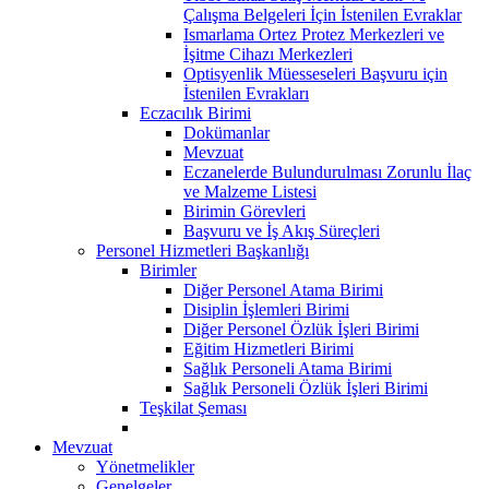
Çalışma Belgeleri İçin İstenilen Evraklar
Ismarlama Ortez Protez Merkezleri ve
İşitme Cihazı Merkezleri
Optisyenlik Müesseseleri Başvuru için
İstenilen Evrakları
Eczacılık Birimi
Dokümanlar
Mevzuat
Eczanelerde Bulundurulması Zorunlu İlaç
ve Malzeme Listesi
Birimin Görevleri
Başvuru ve İş Akış Süreçleri
Personel Hizmetleri Başkanlığı
Birimler
Diğer Personel Atama Birimi
Disiplin İşlemleri Birimi
Diğer Personel Özlük İşleri Birimi
Eğitim Hizmetleri Birimi
Sağlık Personeli Atama Birimi
Sağlık Personeli Özlük İşleri Birimi
Teşkilat Şeması
Mevzuat
Yönetmelikler
Genelgeler