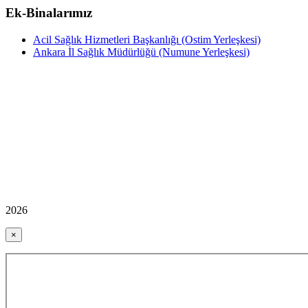
Ek-Binalarımız
Acil Sağlık Hizmetleri Başkanlığı (Ostim Yerleşkesi)
Ankara İl Sağlık Müdürlüğü (Numune Yerleşkesi)
2026
×