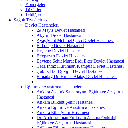
Yönergeler
Tüzükler
Tebliğler
Sağlık Tesislerimiz
Devlet Hastaneleri
29 Mayıs Devlet Hastanesi
Akyurt Devlet Hastanesi
Ayaş Şehit Mehmet Çifci Devlet Hastanesi
Bala İlçe Devlet Hastanesi
Beştepe Devlet Hastanesi
Beypazarı Devlet Hastanesi
Beytepe Şehit Murat Erdi Eker Devlet Hastanesi
Ceza İnfaz Kurumları Kampüs Devlet Hastanesi
Çubuk Halil Şıvgın Devlet Hastanesi
Elmadağ Dr. Hulusi Alataş Devlet Hastanesi
Eğitim ve Araştırma Hastaneleri
Ankara Atatürk Sanatoryum Eğitim ve Araştırma
Hastanesi
Ankara Bilkent Şehir Hastanesi
Ankara Eğitim ve Araştırma Hastanesi
Ankara Etlik Şehir Hastanesi
Dr. Abdurrahman Yurtaslan Ankara Onkoloji
Eğitim ve Araştırma Hastanesi
Gülhane Eğitim ve Araştırma Hastanesi