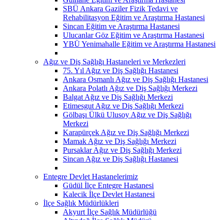
SBÜ Ankara Gaziler Fizik Tedavi ve
Rehabilitasyon Eğitim ve Araştırma Hastanesi
Sincan Eğitim ve Araştırma Hastanesi
Ulucanlar Göz Eğitim ve Araştırma Hastanesi
YBÜ Yenimahalle Eğitim ve Araştırma Hastanesi
Ağız ve Diş Sağlığı Hastaneleri ve Merkezleri
75. Yıl Ağız ve Diş Sağlığı Hastanesi
Ankara Osmanlı Ağız ve Diş Sağlığı Hastanesi
Ankara Polatlı Ağız ve Diş Sağlığı Merkezi
Balgat Ağız ve Diş Sağlığı Merkezi
Etimesgut Ağız ve Diş Sağlığı Merkezi
Gölbaşı Ülkü Ulusoy Ağız ve Diş Sağlığı
Merkezi
Karapürçek Ağız ve Diş Sağlığı Merkezi
Mamak Ağız ve Diş Sağlığı Merkezi
Pursaklar Ağız ve Diş Sağlığı Merkezi
Sincan Ağız ve Diş Sağlığı Hastanesi
Entegre Devlet Hastanelerimiz
Güdül İlçe Entegre Hastanesi
Kalecik İlçe Devlet Hastanesi
İlçe Sağlık Müdürlükleri
Akyurt İlçe Sağlık Müdürlüğü