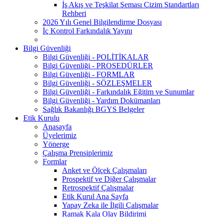
İş Akış ve Teşkilat Şeması Çizim Standartları
Rehberi
2026 Yılı Genel Bilgilendirme Dosyası
İç Kontrol Farkındalık Yayını
Bilgi Güvenliği
Bilgi Güvenliği - POLİTİKALAR
Bilgi Güvenliği - PROSEDÜRLER
Bilgi Güvenliği - FORMLAR
Bilgi Güvenliği - SÖZLEŞMELER
Bilgi Güvenliği - Farkındalık Eğitim ve Sunumlar
Bilgi Güvenliği - Yardım Dokümanları
Sağlık Bakanlığı BGYS Belgeler
Etik Kurulu
Anasayfa
Üyelerimiz
Yönerge
Çalışma Prensiplerimiz
Formlar
Anket ve Ölçek Çalışmaları
Prospektif ve Diğer Çalışmalar
Retrospektif Çalışmalar
Etik Kurul Ana Sayfa
Yapay Zeka ile İlgili Çalışmalar
Ramak Kala Olay Bildirimi