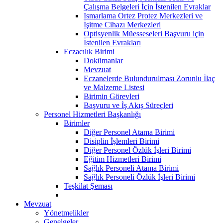
Çalışma Belgeleri İçin İstenilen Evraklar
Ismarlama Ortez Protez Merkezleri ve
İşitme Cihazı Merkezleri
Optisyenlik Müesseseleri Başvuru için
İstenilen Evrakları
Eczacılık Birimi
Dokümanlar
Mevzuat
Eczanelerde Bulundurulması Zorunlu İlaç
ve Malzeme Listesi
Birimin Görevleri
Başvuru ve İş Akış Süreçleri
Personel Hizmetleri Başkanlığı
Birimler
Diğer Personel Atama Birimi
Disiplin İşlemleri Birimi
Diğer Personel Özlük İşleri Birimi
Eğitim Hizmetleri Birimi
Sağlık Personeli Atama Birimi
Sağlık Personeli Özlük İşleri Birimi
Teşkilat Şeması
Mevzuat
Yönetmelikler
Genelgeler