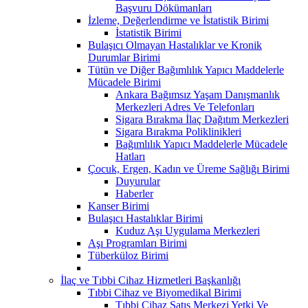
Başvuru Dökümanları
İzleme, Değerlendirme ve İstatistik Birimi
İstatistik Birimi
Bulaşıcı Olmayan Hastalıklar ve Kronik
Durumlar Birimi
Tütün ve Diğer Bağımlılık Yapıcı Maddelerle
Mücadele Birimi
Ankara Bağımsız Yaşam Danışmanlık
Merkezleri Adres Ve Telefonları
Sigara Bırakma İlaç Dağıtım Merkezleri
Sigara Bırakma Poliklinikleri
Bağımlılık Yapıcı Maddelerle Mücadele
Hatları
Çocuk, Ergen, Kadın ve Üreme Sağlığı Birimi
Duyurular
Haberler
Kanser Birimi
Bulaşıcı Hastalıklar Birimi
Kuduz Aşı Uygulama Merkezleri
Aşı Programları Birimi
Tüberküloz Birimi
İlaç ve Tıbbi Cihaz Hizmetleri Başkanlığı
Tıbbi Cihaz ve Biyomedikal Birimi
Tıbbi Cihaz Satış Merkezi Yetki Ve