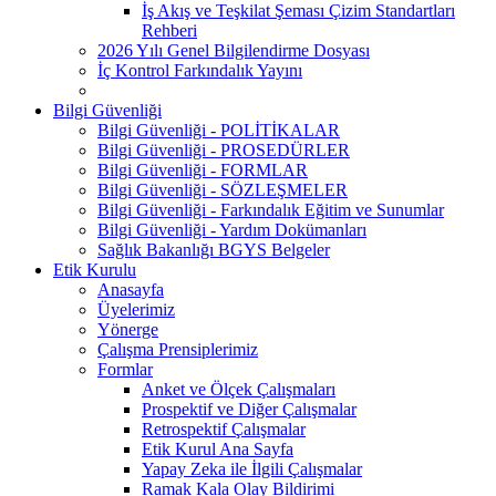
İş Akış ve Teşkilat Şeması Çizim Standartları
Rehberi
2026 Yılı Genel Bilgilendirme Dosyası
İç Kontrol Farkındalık Yayını
Bilgi Güvenliği
Bilgi Güvenliği - POLİTİKALAR
Bilgi Güvenliği - PROSEDÜRLER
Bilgi Güvenliği - FORMLAR
Bilgi Güvenliği - SÖZLEŞMELER
Bilgi Güvenliği - Farkındalık Eğitim ve Sunumlar
Bilgi Güvenliği - Yardım Dokümanları
Sağlık Bakanlığı BGYS Belgeler
Etik Kurulu
Anasayfa
Üyelerimiz
Yönerge
Çalışma Prensiplerimiz
Formlar
Anket ve Ölçek Çalışmaları
Prospektif ve Diğer Çalışmalar
Retrospektif Çalışmalar
Etik Kurul Ana Sayfa
Yapay Zeka ile İlgili Çalışmalar
Ramak Kala Olay Bildirimi