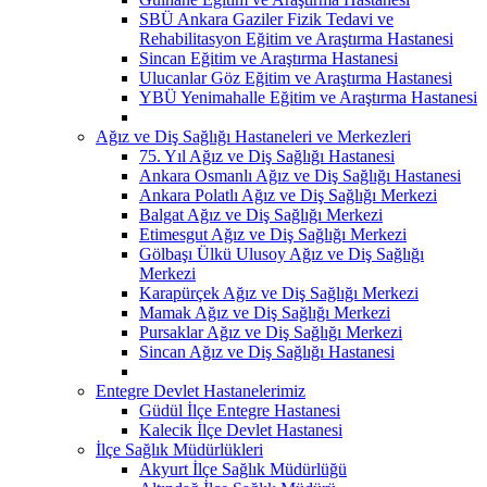
SBÜ Ankara Gaziler Fizik Tedavi ve
Rehabilitasyon Eğitim ve Araştırma Hastanesi
Sincan Eğitim ve Araştırma Hastanesi
Ulucanlar Göz Eğitim ve Araştırma Hastanesi
YBÜ Yenimahalle Eğitim ve Araştırma Hastanesi
Ağız ve Diş Sağlığı Hastaneleri ve Merkezleri
75. Yıl Ağız ve Diş Sağlığı Hastanesi
Ankara Osmanlı Ağız ve Diş Sağlığı Hastanesi
Ankara Polatlı Ağız ve Diş Sağlığı Merkezi
Balgat Ağız ve Diş Sağlığı Merkezi
Etimesgut Ağız ve Diş Sağlığı Merkezi
Gölbaşı Ülkü Ulusoy Ağız ve Diş Sağlığı
Merkezi
Karapürçek Ağız ve Diş Sağlığı Merkezi
Mamak Ağız ve Diş Sağlığı Merkezi
Pursaklar Ağız ve Diş Sağlığı Merkezi
Sincan Ağız ve Diş Sağlığı Hastanesi
Entegre Devlet Hastanelerimiz
Güdül İlçe Entegre Hastanesi
Kalecik İlçe Devlet Hastanesi
İlçe Sağlık Müdürlükleri
Akyurt İlçe Sağlık Müdürlüğü