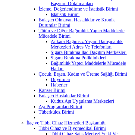
Başvuru Dökümanları
İzleme, Değerlendirme ve İstatistik Birimi
İstatistik Birimi
Bulaşıcı Olmayan Hastalıklar ve Kronik
Durumlar Birimi
Tütün ve Diğer Bağımlılık Yapıcı Maddelerle
Mücadele Birimi
Ankara Bağımsız Yaşam Danışmanlık
Merkezleri Adres Ve Telefonları
Sigara Bırakma İlaç Dağıtım Merkezleri
Sigara Bırakma Poliklinikleri
Bağımlılık Yapıcı Maddelerle Mücadele
Hatları
Çocuk, Ergen, Kadın ve Üreme Sağlığı Birimi
Duyurular
Haberler
Kanser Birimi
Bulaşıcı Hastalıklar Birimi
Kuduz Aşı Uygulama Merkezleri
Aşı Programları Birimi
Tüberküloz Birimi
İlaç ve Tıbbi Cihaz Hizmetleri Başkanlığı
Tıbbi Cihaz ve Biyomedikal Birimi
Tıbbi Cihaz Satış Merkezi Yetki Ve