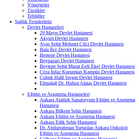
Yönergeler
Tüzükler
Tebliğler
Sağlık Tesislerimiz
Devlet Hastaneleri
29 Mayıs Devlet Hastanesi
Akyurt Devlet Hastanesi
Ayaş Şehit Mehmet Çifci Devlet Hastanesi
Bala İlçe Devlet Hastanesi
Beştepe Devlet Hastanesi
Beypazarı Devlet Hastanesi
Beytepe Şehit Murat Erdi Eker Devlet Hastanesi
Ceza İnfaz Kurumları Kampüs Devlet Hastanesi
Çubuk Halil Şıvgın Devlet Hastanesi
Elmadağ Dr. Hulusi Alataş Devlet Hastanesi
Eğitim ve Araştırma Hastaneleri
Ankara Atatürk Sanatoryum Eğitim ve Araştırma
Hastanesi
Ankara Bilkent Şehir Hastanesi
Ankara Eğitim ve Araştırma Hastanesi
Ankara Etlik Şehir Hastanesi
Dr. Abdurrahman Yurtaslan Ankara Onkoloji
Eğitim ve Araştırma Hastanesi
Gülhane Eğitim ve Araştırma Hastanesi