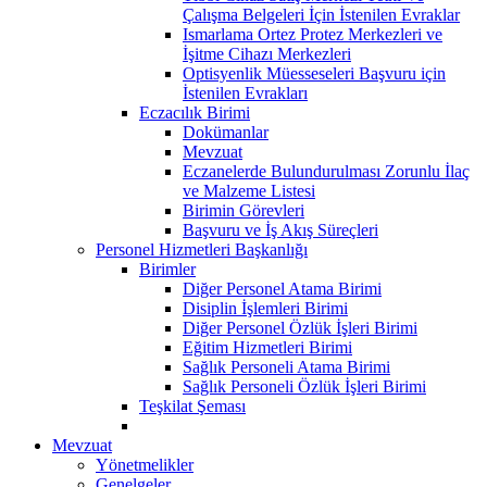
Çalışma Belgeleri İçin İstenilen Evraklar
Ismarlama Ortez Protez Merkezleri ve
İşitme Cihazı Merkezleri
Optisyenlik Müesseseleri Başvuru için
İstenilen Evrakları
Eczacılık Birimi
Dokümanlar
Mevzuat
Eczanelerde Bulundurulması Zorunlu İlaç
ve Malzeme Listesi
Birimin Görevleri
Başvuru ve İş Akış Süreçleri
Personel Hizmetleri Başkanlığı
Birimler
Diğer Personel Atama Birimi
Disiplin İşlemleri Birimi
Diğer Personel Özlük İşleri Birimi
Eğitim Hizmetleri Birimi
Sağlık Personeli Atama Birimi
Sağlık Personeli Özlük İşleri Birimi
Teşkilat Şeması
Mevzuat
Yönetmelikler
Genelgeler