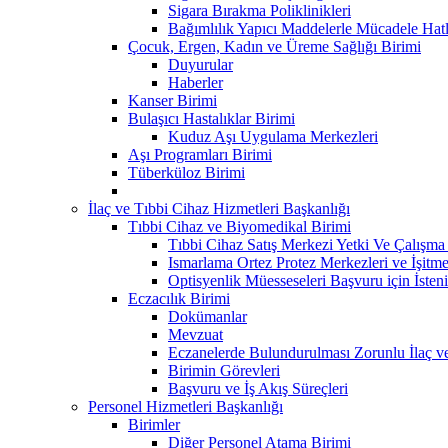
Sigara Bırakma Poliklinikleri
Bağımlılık Yapıcı Maddelerle Mücadele Hatl
Çocuk, Ergen, Kadın ve Üreme Sağlığı Birimi
Duyurular
Haberler
Kanser Birimi
Bulaşıcı Hastalıklar Birimi
Kuduz Aşı Uygulama Merkezleri
Aşı Programları Birimi
Tüberküloz Birimi
İlaç ve Tıbbi Cihaz Hizmetleri Başkanlığı
Tıbbi Cihaz ve Biyomedikal Birimi
Tıbbi Cihaz Satış Merkezi Yetki Ve Çalışma B
Ismarlama Ortez Protez Merkezleri ve İşitm
Optisyenlik Müesseseleri Başvuru için İsteni
Eczacılık Birimi
Dokümanlar
Mevzuat
Eczanelerde Bulundurulması Zorunlu İlaç v
Birimin Görevleri
Başvuru ve İş Akış Süreçleri
Personel Hizmetleri Başkanlığı
Birimler
Diğer Personel Atama Birimi