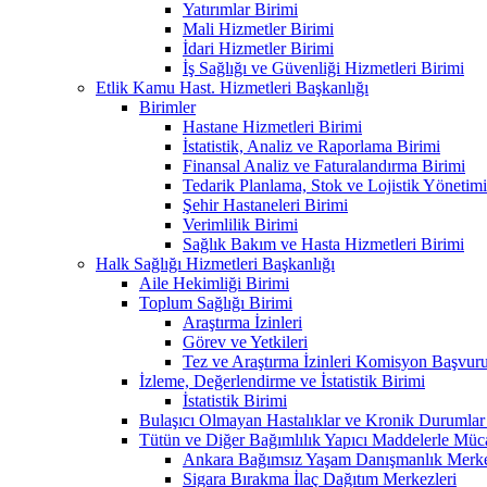
Yatırımlar Birimi
Mali Hizmetler Birimi
İdari Hizmetler Birimi
İş Sağlığı ve Güvenliği Hizmetleri Birimi
Etlik Kamu Hast. Hizmetleri Başkanlığı
Birimler
Hastane Hizmetleri Birimi
İstatistik, Analiz ve Raporlama Birimi
Finansal Analiz ve Faturalandırma Birimi
Tedarik Planlama, Stok ve Lojistik Yönetimi
Şehir Hastaneleri Birimi
Verimlilik Birimi
Sağlık Bakım ve Hasta Hizmetleri Birimi
Halk Sağlığı Hizmetleri Başkanlığı
Aile Hekimliği Birimi
Toplum Sağlığı Birimi
Araştırma İzinleri
Görev ve Yetkileri
Tez ve Araştırma İzinleri Komisyon Başvu
İzleme, Değerlendirme ve İstatistik Birimi
İstatistik Birimi
Bulaşıcı Olmayan Hastalıklar ve Kronik Durumlar
Tütün ve Diğer Bağımlılık Yapıcı Maddelerle Müc
Ankara Bağımsız Yaşam Danışmanlık Merkez
Sigara Bırakma İlaç Dağıtım Merkezleri