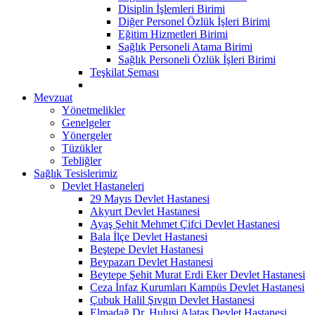
Disiplin İşlemleri Birimi
Diğer Personel Özlük İşleri Birimi
Eğitim Hizmetleri Birimi
Sağlık Personeli Atama Birimi
Sağlık Personeli Özlük İşleri Birimi
Teşkilat Şeması
Mevzuat
Yönetmelikler
Genelgeler
Yönergeler
Tüzükler
Tebliğler
Sağlık Tesislerimiz
Devlet Hastaneleri
29 Mayıs Devlet Hastanesi
Akyurt Devlet Hastanesi
Ayaş Şehit Mehmet Çifci Devlet Hastanesi
Bala İlçe Devlet Hastanesi
Beştepe Devlet Hastanesi
Beypazarı Devlet Hastanesi
Beytepe Şehit Murat Erdi Eker Devlet Hastanesi
Ceza İnfaz Kurumları Kampüs Devlet Hastanesi
Çubuk Halil Şıvgın Devlet Hastanesi
Elmadağ Dr. Hulusi Alataş Devlet Hastanesi