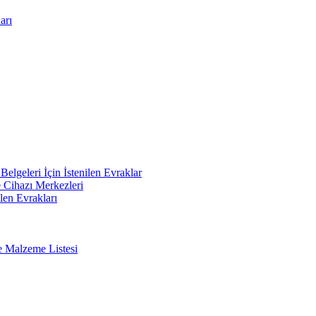
arı
elgeleri İçin İstenilen Evraklar
e Cihazı Merkezleri
len Evrakları
e Malzeme Listesi