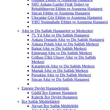
SBÜ Ankara Gaziler Fizik Tedavi ve
Rehabilitasyon Eğitim ve Araştırma Hastanesi
Sincan Eğitim ve Araştırma Hastanesi
Ulucanlar Göz Eğitim ve Araştırma Hastanesi
YBÜ Yenimahalle Eğitim ve Araştırma Hastanesi
Ağız ve Diş Sağlığı Hastaneleri ve Merkezleri
75. Yıl Ağız ve Diş Sağlığı Hastanesi
Ankara Osmanlı Ağız ve Diş Sağlığı Hastanesi
Ankara Polatlı Ağız ve Diş Sağlığı Merkezi
Balgat Ağız ve Diş Sağlığı Merkezi
Etimesgut Ağız ve Diş Sağlığı Merkezi
Gölbaşı Ülkü Ulusoy Ağız ve Diş Sağlığı
Merkezi
Karapürçek Ağız ve Diş Sağlığı Merkezi
Mamak Ağız ve Diş Sağlığı Merkezi
Pursaklar Ağız ve Diş Sağlığı Merkezi
Sincan Ağız ve Diş Sağlığı Hastanesi
Entegre Devlet Hastanelerimiz
Güdül İlçe Entegre Hastanesi
Kalecik İlçe Devlet Hastanesi
İlçe Sağlık Müdürlükleri
Akyurt İlçe Sağlık Müdürlüğü