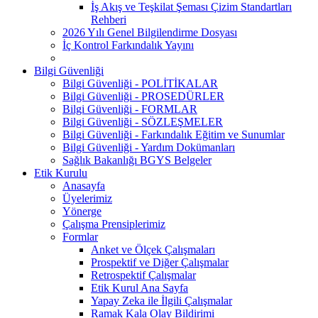
İş Akış ve Teşkilat Şeması Çizim Standartları
Rehberi
2026 Yılı Genel Bilgilendirme Dosyası
İç Kontrol Farkındalık Yayını
Bilgi Güvenliği
Bilgi Güvenliği - POLİTİKALAR
Bilgi Güvenliği - PROSEDÜRLER
Bilgi Güvenliği - FORMLAR
Bilgi Güvenliği - SÖZLEŞMELER
Bilgi Güvenliği - Farkındalık Eğitim ve Sunumlar
Bilgi Güvenliği - Yardım Dokümanları
Sağlık Bakanlığı BGYS Belgeler
Etik Kurulu
Anasayfa
Üyelerimiz
Yönerge
Çalışma Prensiplerimiz
Formlar
Anket ve Ölçek Çalışmaları
Prospektif ve Diğer Çalışmalar
Retrospektif Çalışmalar
Etik Kurul Ana Sayfa
Yapay Zeka ile İlgili Çalışmalar
Ramak Kala Olay Bildirimi