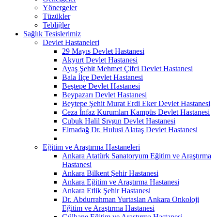
Yönergeler
Tüzükler
Tebliğler
Sağlık Tesislerimiz
Devlet Hastaneleri
29 Mayıs Devlet Hastanesi
Akyurt Devlet Hastanesi
Ayaş Şehit Mehmet Çifci Devlet Hastanesi
Bala İlçe Devlet Hastanesi
Beştepe Devlet Hastanesi
Beypazarı Devlet Hastanesi
Beytepe Şehit Murat Erdi Eker Devlet Hastanesi
Ceza İnfaz Kurumları Kampüs Devlet Hastanesi
Çubuk Halil Şıvgın Devlet Hastanesi
Elmadağ Dr. Hulusi Alataş Devlet Hastanesi
Eğitim ve Araştırma Hastaneleri
Ankara Atatürk Sanatoryum Eğitim ve Araştırma
Hastanesi
Ankara Bilkent Şehir Hastanesi
Ankara Eğitim ve Araştırma Hastanesi
Ankara Etlik Şehir Hastanesi
Dr. Abdurrahman Yurtaslan Ankara Onkoloji
Eğitim ve Araştırma Hastanesi
Gülhane Eğitim ve Araştırma Hastanesi