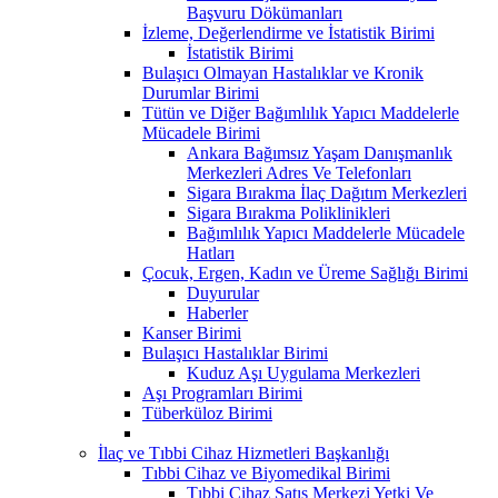
Başvuru Dökümanları
İzleme, Değerlendirme ve İstatistik Birimi
İstatistik Birimi
Bulaşıcı Olmayan Hastalıklar ve Kronik
Durumlar Birimi
Tütün ve Diğer Bağımlılık Yapıcı Maddelerle
Mücadele Birimi
Ankara Bağımsız Yaşam Danışmanlık
Merkezleri Adres Ve Telefonları
Sigara Bırakma İlaç Dağıtım Merkezleri
Sigara Bırakma Poliklinikleri
Bağımlılık Yapıcı Maddelerle Mücadele
Hatları
Çocuk, Ergen, Kadın ve Üreme Sağlığı Birimi
Duyurular
Haberler
Kanser Birimi
Bulaşıcı Hastalıklar Birimi
Kuduz Aşı Uygulama Merkezleri
Aşı Programları Birimi
Tüberküloz Birimi
İlaç ve Tıbbi Cihaz Hizmetleri Başkanlığı
Tıbbi Cihaz ve Biyomedikal Birimi
Tıbbi Cihaz Satış Merkezi Yetki Ve