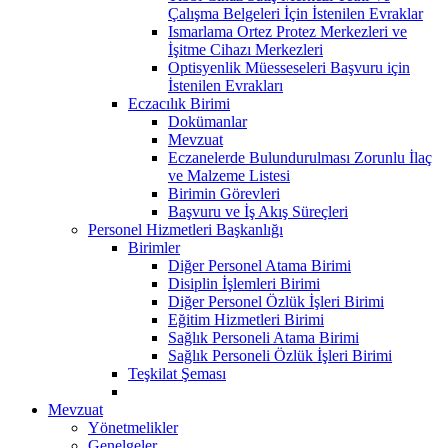
Çalışma Belgeleri İçin İstenilen Evraklar
Ismarlama Ortez Protez Merkezleri ve
İşitme Cihazı Merkezleri
Optisyenlik Müesseseleri Başvuru için
İstenilen Evrakları
Eczacılık Birimi
Dokümanlar
Mevzuat
Eczanelerde Bulundurulması Zorunlu İlaç
ve Malzeme Listesi
Birimin Görevleri
Başvuru ve İş Akış Süreçleri
Personel Hizmetleri Başkanlığı
Birimler
Diğer Personel Atama Birimi
Disiplin İşlemleri Birimi
Diğer Personel Özlük İşleri Birimi
Eğitim Hizmetleri Birimi
Sağlık Personeli Atama Birimi
Sağlık Personeli Özlük İşleri Birimi
Teşkilat Şeması
Mevzuat
Yönetmelikler
Genelgeler