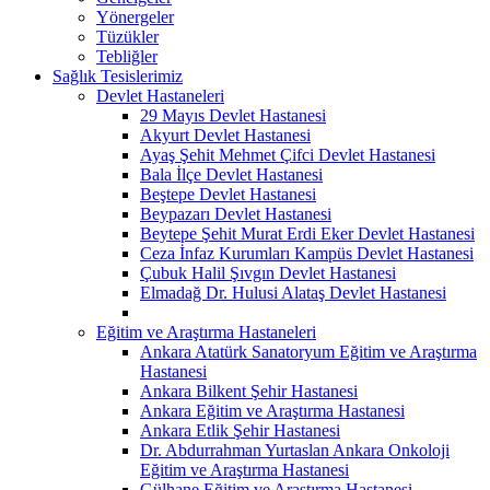
Yönergeler
Tüzükler
Tebliğler
Sağlık Tesislerimiz
Devlet Hastaneleri
29 Mayıs Devlet Hastanesi
Akyurt Devlet Hastanesi
Ayaş Şehit Mehmet Çifci Devlet Hastanesi
Bala İlçe Devlet Hastanesi
Beştepe Devlet Hastanesi
Beypazarı Devlet Hastanesi
Beytepe Şehit Murat Erdi Eker Devlet Hastanesi
Ceza İnfaz Kurumları Kampüs Devlet Hastanesi
Çubuk Halil Şıvgın Devlet Hastanesi
Elmadağ Dr. Hulusi Alataş Devlet Hastanesi
Eğitim ve Araştırma Hastaneleri
Ankara Atatürk Sanatoryum Eğitim ve Araştırma
Hastanesi
Ankara Bilkent Şehir Hastanesi
Ankara Eğitim ve Araştırma Hastanesi
Ankara Etlik Şehir Hastanesi
Dr. Abdurrahman Yurtaslan Ankara Onkoloji
Eğitim ve Araştırma Hastanesi
Gülhane Eğitim ve Araştırma Hastanesi