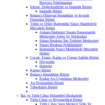
Başvuru Dökümanları
İzleme, Değerlendirme ve İstatistik Birimi
İstatistik Birimi
Bulaşıcı Olmayan Hastalıklar ve Kronik
Durumlar Birimi
Tütün ve Diğer Bağımlılık Yapıcı Maddelerle
Mücadele Birimi
Ankara Bağımsız Yaşam Danışmanlık
Merkezleri Adres Ve Telefonları
Sigara Bırakma İlaç Dağıtım Merkezleri
Sigara Bırakma Poliklinikleri
Bağımlılık Yapıcı Maddelerle Mücadele
Hatları
Çocuk, Ergen, Kadın ve Üreme Sağlığı Birimi
Duyurular
Haberler
Kanser Birimi
Bulaşıcı Hastalıklar Birimi
Kuduz Aşı Uygulama Merkezleri
Aşı Programları Birimi
Tüberküloz Birimi
İlaç ve Tıbbi Cihaz Hizmetleri Başkanlığı
Tıbbi Cihaz ve Biyomedikal Birimi
Tıbbi Cihaz Satış Merkezi Yetki Ve