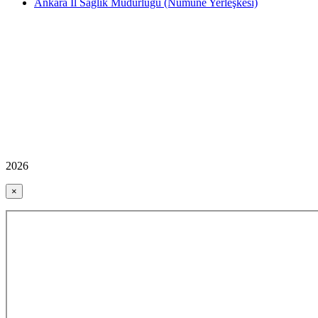
Ankara İl Sağlık Müdürlüğü (Numune Yerleşkesi)
2026
×