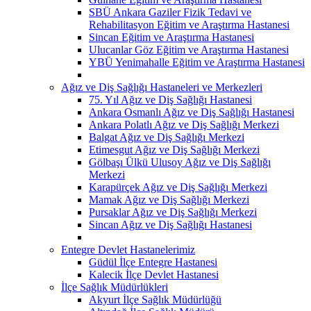
SBÜ Ankara Gaziler Fizik Tedavi ve
Rehabilitasyon Eğitim ve Araştırma Hastanesi
Sincan Eğitim ve Araştırma Hastanesi
Ulucanlar Göz Eğitim ve Araştırma Hastanesi
YBÜ Yenimahalle Eğitim ve Araştırma Hastanesi
Ağız ve Diş Sağlığı Hastaneleri ve Merkezleri
75. Yıl Ağız ve Diş Sağlığı Hastanesi
Ankara Osmanlı Ağız ve Diş Sağlığı Hastanesi
Ankara Polatlı Ağız ve Diş Sağlığı Merkezi
Balgat Ağız ve Diş Sağlığı Merkezi
Etimesgut Ağız ve Diş Sağlığı Merkezi
Gölbaşı Ülkü Ulusoy Ağız ve Diş Sağlığı
Merkezi
Karapürçek Ağız ve Diş Sağlığı Merkezi
Mamak Ağız ve Diş Sağlığı Merkezi
Pursaklar Ağız ve Diş Sağlığı Merkezi
Sincan Ağız ve Diş Sağlığı Hastanesi
Entegre Devlet Hastanelerimiz
Güdül İlçe Entegre Hastanesi
Kalecik İlçe Devlet Hastanesi
İlçe Sağlık Müdürlükleri
Akyurt İlçe Sağlık Müdürlüğü