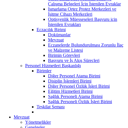
Çalışma Belgeleri İçin İstenilen Evraklar
Ismarlama Ortez Protez Merkezleri ve
İşitme Cihazı Merkezleri
Optisyenlik Müesseseleri Başvuru için
İstenilen Evrakları
Eczacılık Birimi
Dokümanlar
Mevzuat
Eczanelerde Bulundurulması Zorunlu İlaç
ve Malzeme Listesi
Birimin Görevleri
Başvuru ve İş Akış Süreçleri
Personel Hizmetleri Başkanlığı
Birimler
Diğer Personel Atama Birimi
Disiplin İşlemleri Birimi
Diğer Personel Özlük İşleri Birimi
Eğitim Hizmetleri Birimi
Sağlık Personeli Atama Birimi
Sağlık Personeli Özlük İşleri Birimi
Teşkilat Şeması
Mevzuat
Yönetmelikler
Genelgeler