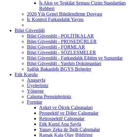
İş Akış ve Teşkilat Şeması Çizim Standartları
Rehberi
2026 Yılı Genel Bilgilendirme Dosyası
İç Kontrol Farkındalık Yayını
Bilgi Güvenliği
Bilgi Güvenliği - POLİTİKALAR
Bilgi Güvenliği - PROSEDÜRLER
Bilgi Güvenliği - FORMLAR
Bilgi Güvenliği - SÖZLEŞMELER
Bilgi Güvenliği - Farkındalık Eğitim ve Sunumlar
Bilgi Güvenliği - Yardım Dokümanları
Sağlık Bakanlığı BGYS Belgeler
Etik Kurulu
Anasayfa
Üyelerimiz
Yönerge
Çalışma Prensiplerimiz
Formlar
Anket ve Ölçek Çalışmaları
Prospektif ve Diğer Çalışmalar
Retrospektif Çalışmalar
Etik Kurul Ana Sayfa
Yapay Zeka ile İlgili Çalışmalar
Ramak Kala Olay Bildirimi