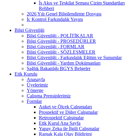
İş Akış ve Teşkilat Şeması Çizim Standartları
Rehberi
2026 Yılı Genel Bilgilendirme Dosyası
İç Kontrol Farkındalık Yayını
Bilgi Güvenliği
Bilgi Güvenliği - POLİTİKALAR
Bilgi Güvenliği - PROSEDÜRLER
Bilgi Güvenliği - FORMLAR
Bilgi Güvenliği - SÖZLEŞMELER
Bilgi Güvenliği - Farkındalık Eğitim ve Sunumlar
Bilgi Güvenliği - Yardım Dokümanları
Sağlık Bakanlığı BGYS Belgeler
Etik Kurulu
Anasayfa
Üyelerimiz
Yönerge
Çalışma Prensiplerimiz
Formlar
Anket ve Ölçek Çalışmaları
Prospektif ve Diğer Çalışmalar
Retrospektif Çalışmalar
Etik Kurul Ana Sayfa
Yapay Zeka ile İlgili Çalışmalar
Ramak Kala Olay Bildirimi