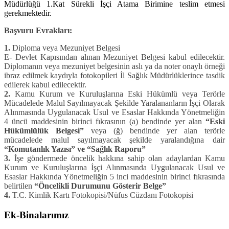
Müdürlüğü 1.Kat Sürekli İşçi Atama Birimine teslim etmesi
gerekmektedir.
Başvuru Evrakları:
1.
Diploma veya Mezuniyet Belgesi
E- Devlet Kapısından alınan Mezuniyet Belgesi kabul edilecektir.
Diplomanın veya mezuniyet belgesinin aslı ya da noter onaylı örneği
ibraz edilmek kaydıyla fotokopileri İl Sağlık Müdürlüklerince tasdik
edilerek kabul edilecektir.
2.
Kamu Kurum ve Kuruluşlarına Eski Hükümlü veya Terörle
Mücadelede Malul Sayılmayacak Şekilde Yaralananların İşçi Olarak
Alınmasında Uygulanacak Usul ve Esaslar Hakkında Yönetmeliğin
4 üncü maddesinin birinci fıkrasının (a) bendinde yer alan
“Eski
Hükümlülük Belgesi”
veya (ğ) bendinde yer alan terörle
mücadelede malul sayılmayacak şekilde yaralandığına dair
“Komutanlık Yazısı”
ve “Sağlık Raporu”
3.
İşe göndermede öncelik hakkına sahip olan adaylardan Kamu
Kurum ve Kuruluşlarına İşçi Alınmasında Uygulanacak Usul ve
Esaslar Hakkında Yönetmeliğin 5 inci maddesinin birinci fıkrasında
belirtilen
“Öncelikli Durumunu Gösterir Belge”
4.
T.C. Kimlik Kartı Fotokopisi/Nüfus Cüzdanı Fotokopisi
Ek-Binalarımız