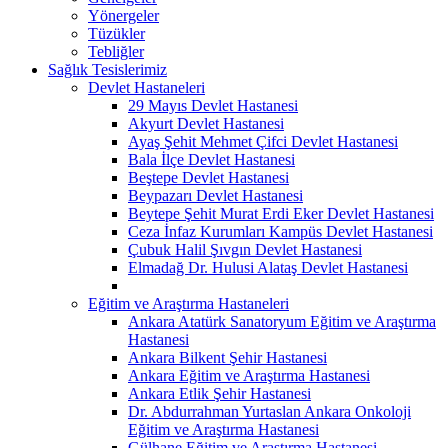
Yönergeler
Tüzükler
Tebliğler
Sağlık Tesislerimiz
Devlet Hastaneleri
29 Mayıs Devlet Hastanesi
Akyurt Devlet Hastanesi
Ayaş Şehit Mehmet Çifci Devlet Hastanesi
Bala İlçe Devlet Hastanesi
Beştepe Devlet Hastanesi
Beypazarı Devlet Hastanesi
Beytepe Şehit Murat Erdi Eker Devlet Hastanesi
Ceza İnfaz Kurumları Kampüs Devlet Hastanesi
Çubuk Halil Şıvgın Devlet Hastanesi
Elmadağ Dr. Hulusi Alataş Devlet Hastanesi
Eğitim ve Araştırma Hastaneleri
Ankara Atatürk Sanatoryum Eğitim ve Araştırma
Hastanesi
Ankara Bilkent Şehir Hastanesi
Ankara Eğitim ve Araştırma Hastanesi
Ankara Etlik Şehir Hastanesi
Dr. Abdurrahman Yurtaslan Ankara Onkoloji
Eğitim ve Araştırma Hastanesi
Gülhane Eğitim ve Araştırma Hastanesi