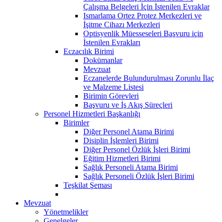
Çalışma Belgeleri İçin İstenilen Evraklar
Ismarlama Ortez Protez Merkezleri ve
İşitme Cihazı Merkezleri
Optisyenlik Müesseseleri Başvuru için
İstenilen Evrakları
Eczacılık Birimi
Dokümanlar
Mevzuat
Eczanelerde Bulundurulması Zorunlu İlaç
ve Malzeme Listesi
Birimin Görevleri
Başvuru ve İş Akış Süreçleri
Personel Hizmetleri Başkanlığı
Birimler
Diğer Personel Atama Birimi
Disiplin İşlemleri Birimi
Diğer Personel Özlük İşleri Birimi
Eğitim Hizmetleri Birimi
Sağlık Personeli Atama Birimi
Sağlık Personeli Özlük İşleri Birimi
Teşkilat Şeması
Mevzuat
Yönetmelikler
Genelgeler