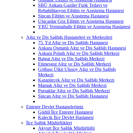
SBÜ Ankara Gaziler Fizik Tedavi ve
Rehabilitasyon Eğitim ve Araştırma Hastanesi
Sincan Eğitim ve Araştırma Hastanesi
Ulucanlar Göz Eğitim ve Araştırma Hastanesi
YBÜ Yenimahalle Eğitim ve Araştırma Hastanesi
Ağız ve Diş Sağlığı Hastaneleri ve Merkezleri
75. Yıl Ağız ve Diş Sağlığı Hastanesi
Ankara Osmanlı Ağız ve Diş Sağlığı Hastanesi
Ankara Polatlı Ağız ve Diş Sağlığı Merkezi
Balgat Ağız ve Diş Sağlığı Merkezi
Etimesgut Ağız ve Diş Sağlığı Merkezi
Gölbaşı Ülkü Ulusoy Ağız ve Diş Sağlığı
Merkezi
Karapürçek Ağız ve Diş Sağlığı Merkezi
Mamak Ağız ve Diş Sağlığı Merkezi
Pursaklar Ağız ve Diş Sağlığı Merkezi
Sincan Ağız ve Diş Sağlığı Hastanesi
Entegre Devlet Hastanelerimiz
Güdül İlçe Entegre Hastanesi
Kalecik İlçe Devlet Hastanesi
İlçe Sağlık Müdürlükleri
Akyurt İlçe Sağlık Müdürlüğü