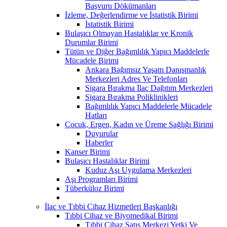
Başvuru Dökümanları
İzleme, Değerlendirme ve İstatistik Birimi
İstatistik Birimi
Bulaşıcı Olmayan Hastalıklar ve Kronik
Durumlar Birimi
Tütün ve Diğer Bağımlılık Yapıcı Maddelerle
Mücadele Birimi
Ankara Bağımsız Yaşam Danışmanlık
Merkezleri Adres Ve Telefonları
Sigara Bırakma İlaç Dağıtım Merkezleri
Sigara Bırakma Poliklinikleri
Bağımlılık Yapıcı Maddelerle Mücadele
Hatları
Çocuk, Ergen, Kadın ve Üreme Sağlığı Birimi
Duyurular
Haberler
Kanser Birimi
Bulaşıcı Hastalıklar Birimi
Kuduz Aşı Uygulama Merkezleri
Aşı Programları Birimi
Tüberküloz Birimi
İlaç ve Tıbbi Cihaz Hizmetleri Başkanlığı
Tıbbi Cihaz ve Biyomedikal Birimi
Tıbbi Cihaz Satış Merkezi Yetki Ve