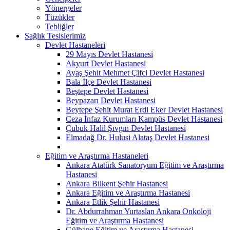
Yönergeler
Tüzükler
Tebliğler
Sağlık Tesislerimiz
Devlet Hastaneleri
29 Mayıs Devlet Hastanesi
Akyurt Devlet Hastanesi
Ayaş Şehit Mehmet Çifci Devlet Hastanesi
Bala İlçe Devlet Hastanesi
Beştepe Devlet Hastanesi
Beypazarı Devlet Hastanesi
Beytepe Şehit Murat Erdi Eker Devlet Hastanesi
Ceza İnfaz Kurumları Kampüs Devlet Hastanesi
Çubuk Halil Şıvgın Devlet Hastanesi
Elmadağ Dr. Hulusi Alataş Devlet Hastanesi
Eğitim ve Araştırma Hastaneleri
Ankara Atatürk Sanatoryum Eğitim ve Araştırma
Hastanesi
Ankara Bilkent Şehir Hastanesi
Ankara Eğitim ve Araştırma Hastanesi
Ankara Etlik Şehir Hastanesi
Dr. Abdurrahman Yurtaslan Ankara Onkoloji
Eğitim ve Araştırma Hastanesi
Gülhane Eğitim ve Araştırma Hastanesi