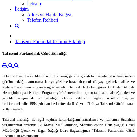
İletişim
İletişim
Adres ve Harita Bilgisi
Telefon Rehberi
Talasemi Farkındalık Günü Etkinliği
Talasemi Farkındalık Günü Etkinliği
Ülkemizde akraba evliliklerinin fazla olması, genetik geçişli bir hastalık olan Talasemi’nin
görülme sıklığını artırmakta, her yıl yüzlerce hastalıklı çocuk dünyaya gelmekte, aileler ve
toplum maddi manevi zarara uğramaktadır. Bu nedenle Bakanlığımız tarafından 41 ilde
Hemoglobinopati Kontrol Programı yürütülmektedir. Toplum taraması, halk eğitimleri ve
genetik danışmanlık ile hastalığın elimine edilmesi, sağlıklı nesillere ulaşmak
hedeflenmektedir. 1993 yılından beri dünyada 8 Mayıs “Dünya Talasemi Günü” olarak
kutlanmaktadır.
Talasemi hastalığı ile ilgili toplum farkındalığının arttırılması ve konunun öneminin
vurgulanması amacıyla 08 Mayıs 2018 tarihinde, Sheraton otelde Halk Sağlığı Genel
Müdürlüğü Çocuk ve Ergen Sağlığı Daire Başkanlığınca “Talasemi Farkındalık Günü
Etkinliği” düzenlenmiştir.