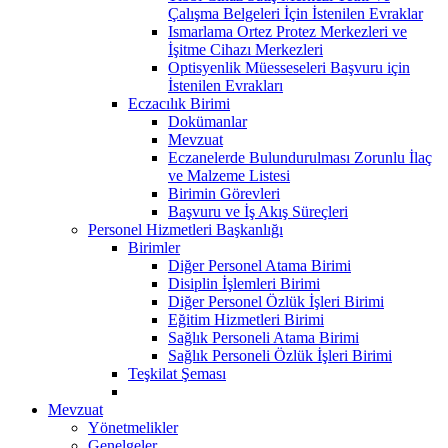
Çalışma Belgeleri İçin İstenilen Evraklar
Ismarlama Ortez Protez Merkezleri ve
İşitme Cihazı Merkezleri
Optisyenlik Müesseseleri Başvuru için
İstenilen Evrakları
Eczacılık Birimi
Dokümanlar
Mevzuat
Eczanelerde Bulundurulması Zorunlu İlaç
ve Malzeme Listesi
Birimin Görevleri
Başvuru ve İş Akış Süreçleri
Personel Hizmetleri Başkanlığı
Birimler
Diğer Personel Atama Birimi
Disiplin İşlemleri Birimi
Diğer Personel Özlük İşleri Birimi
Eğitim Hizmetleri Birimi
Sağlık Personeli Atama Birimi
Sağlık Personeli Özlük İşleri Birimi
Teşkilat Şeması
Mevzuat
Yönetmelikler
Genelgeler