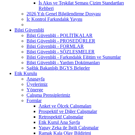
İş Akış ve Teşkilat Şeması Çizim Standartları
Rehberi
2026 Yılı Genel Bilgilendirme Dosyası
İç Kontrol Farkındalık Yayını
Bilgi Güvenliği
Bilgi Güvenliği - POLİTİKALAR
Bilgi Güvenliği - PROSEDÜRLER
Bilgi Güvenliği - FORMLAR
Bilgi Güvenliği - SÖZLEŞMELER
Bilgi Güvenliği - Farkındalık Eğitim ve Sunumlar
Bilgi Güvenliği - Yardım Dokümanları
Sağlık Bakanlığı BGYS Belgeler
Etik Kurulu
Anasayfa
Üyelerimiz
Yönerge
Çalışma Prensiplerimiz
Formlar
Anket ve Ölçek Çalışmaları
Prospektif ve Diğer Çalışmalar
Retrospektif Çalışmalar
Etik Kurul Ana Sayfa
Yapay Zeka ile İlgili Çalışmalar
Ramak Kala Olay Bildirimi