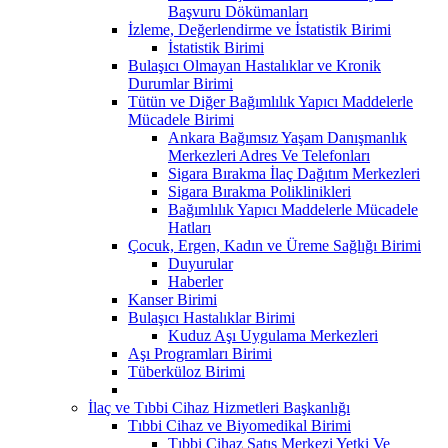
Başvuru Dökümanları
İzleme, Değerlendirme ve İstatistik Birimi
İstatistik Birimi
Bulaşıcı Olmayan Hastalıklar ve Kronik
Durumlar Birimi
Tütün ve Diğer Bağımlılık Yapıcı Maddelerle
Mücadele Birimi
Ankara Bağımsız Yaşam Danışmanlık
Merkezleri Adres Ve Telefonları
Sigara Bırakma İlaç Dağıtım Merkezleri
Sigara Bırakma Poliklinikleri
Bağımlılık Yapıcı Maddelerle Mücadele
Hatları
Çocuk, Ergen, Kadın ve Üreme Sağlığı Birimi
Duyurular
Haberler
Kanser Birimi
Bulaşıcı Hastalıklar Birimi
Kuduz Aşı Uygulama Merkezleri
Aşı Programları Birimi
Tüberküloz Birimi
İlaç ve Tıbbi Cihaz Hizmetleri Başkanlığı
Tıbbi Cihaz ve Biyomedikal Birimi
Tıbbi Cihaz Satış Merkezi Yetki Ve