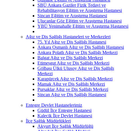
SBÜ Ankara Gaziler Fizik Tedavi ve
Rehabilitasyon Eğitim ve Araştırma Hastanesi
Sincan Eğitim ve Araştırma Hastanesi
Ulucanlar Göz Eğitim ve Araştırma Hastanesi
YBÜ Yenimahalle Eğitim ve Araştırma Hastanesi
Ağız ve Diş Sağlığı Hastaneleri ve Merkezleri
75. Yıl Ağız ve Diş Sağlığı Hastanesi
Ankara Osmanlı Ağız ve Diş Sağlığı Hastanesi
Ankara Polatlı Ağız ve Diş Sağlığı Merkezi
Balgat Ağız ve Diş Sağlığı Merkezi
Etimesgut Ağız ve Diş Sağlığı Merkezi
Gölbaşı Ülkü Ulusoy Ağız ve Diş Sağlığı
Merkezi
Karapürçek Ağız ve Diş Sağlığı Merkezi
Mamak Ağız ve Diş Sağlığı Merkezi
Pursaklar Ağız ve Diş Sağlığı Merkezi
Sincan Ağız ve Diş Sağlığı Hastanesi
Entegre Devlet Hastanelerimiz
Güdül İlçe Entegre Hastanesi
Kalecik İlçe Devlet Hastanesi
İlçe Sağlık Müdürlükleri
Akyurt İlçe Sağlık Müdürlüğü