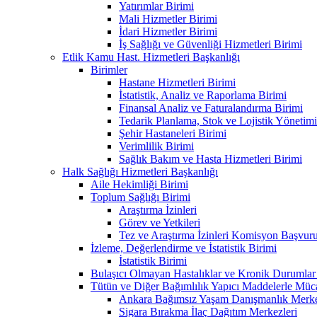
Yatırımlar Birimi
Mali Hizmetler Birimi
İdari Hizmetler Birimi
İş Sağlığı ve Güvenliği Hizmetleri Birimi
Etlik Kamu Hast. Hizmetleri Başkanlığı
Birimler
Hastane Hizmetleri Birimi
İstatistik, Analiz ve Raporlama Birimi
Finansal Analiz ve Faturalandırma Birimi
Tedarik Planlama, Stok ve Lojistik Yönetimi
Şehir Hastaneleri Birimi
Verimlilik Birimi
Sağlık Bakım ve Hasta Hizmetleri Birimi
Halk Sağlığı Hizmetleri Başkanlığı
Aile Hekimliği Birimi
Toplum Sağlığı Birimi
Araştırma İzinleri
Görev ve Yetkileri
Tez ve Araştırma İzinleri Komisyon Başvu
İzleme, Değerlendirme ve İstatistik Birimi
İstatistik Birimi
Bulaşıcı Olmayan Hastalıklar ve Kronik Durumlar
Tütün ve Diğer Bağımlılık Yapıcı Maddelerle Müc
Ankara Bağımsız Yaşam Danışmanlık Merkez
Sigara Bırakma İlaç Dağıtım Merkezleri