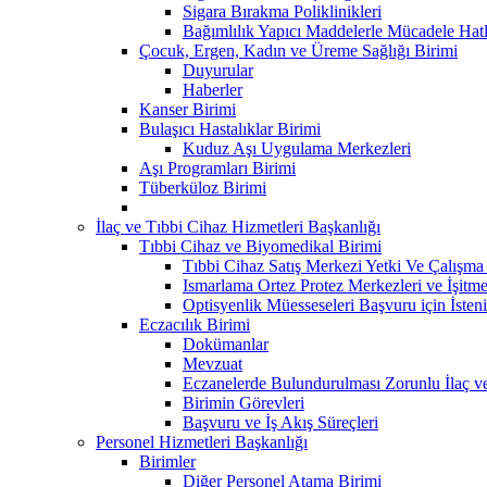
Sigara Bırakma Poliklinikleri
Bağımlılık Yapıcı Maddelerle Mücadele Hatl
Çocuk, Ergen, Kadın ve Üreme Sağlığı Birimi
Duyurular
Haberler
Kanser Birimi
Bulaşıcı Hastalıklar Birimi
Kuduz Aşı Uygulama Merkezleri
Aşı Programları Birimi
Tüberküloz Birimi
İlaç ve Tıbbi Cihaz Hizmetleri Başkanlığı
Tıbbi Cihaz ve Biyomedikal Birimi
Tıbbi Cihaz Satış Merkezi Yetki Ve Çalışma B
Ismarlama Ortez Protez Merkezleri ve İşitm
Optisyenlik Müesseseleri Başvuru için İsteni
Eczacılık Birimi
Dokümanlar
Mevzuat
Eczanelerde Bulundurulması Zorunlu İlaç v
Birimin Görevleri
Başvuru ve İş Akış Süreçleri
Personel Hizmetleri Başkanlığı
Birimler
Diğer Personel Atama Birimi