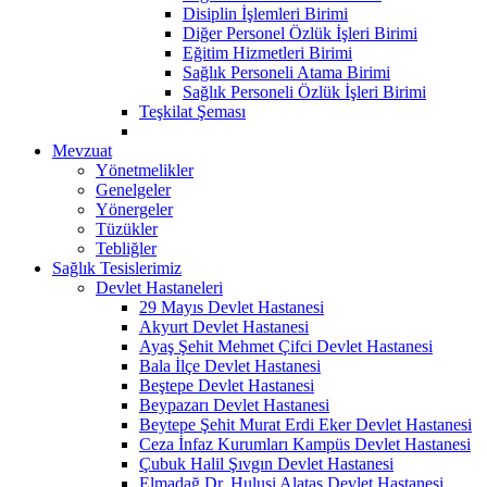
Disiplin İşlemleri Birimi
Diğer Personel Özlük İşleri Birimi
Eğitim Hizmetleri Birimi
Sağlık Personeli Atama Birimi
Sağlık Personeli Özlük İşleri Birimi
Teşkilat Şeması
Mevzuat
Yönetmelikler
Genelgeler
Yönergeler
Tüzükler
Tebliğler
Sağlık Tesislerimiz
Devlet Hastaneleri
29 Mayıs Devlet Hastanesi
Akyurt Devlet Hastanesi
Ayaş Şehit Mehmet Çifci Devlet Hastanesi
Bala İlçe Devlet Hastanesi
Beştepe Devlet Hastanesi
Beypazarı Devlet Hastanesi
Beytepe Şehit Murat Erdi Eker Devlet Hastanesi
Ceza İnfaz Kurumları Kampüs Devlet Hastanesi
Çubuk Halil Şıvgın Devlet Hastanesi
Elmadağ Dr. Hulusi Alataş Devlet Hastanesi