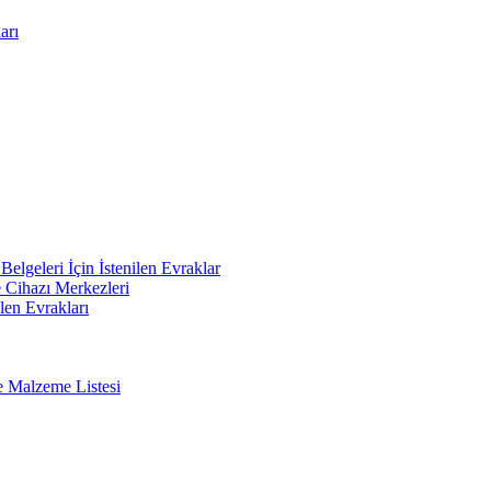
arı
elgeleri İçin İstenilen Evraklar
e Cihazı Merkezleri
len Evrakları
e Malzeme Listesi