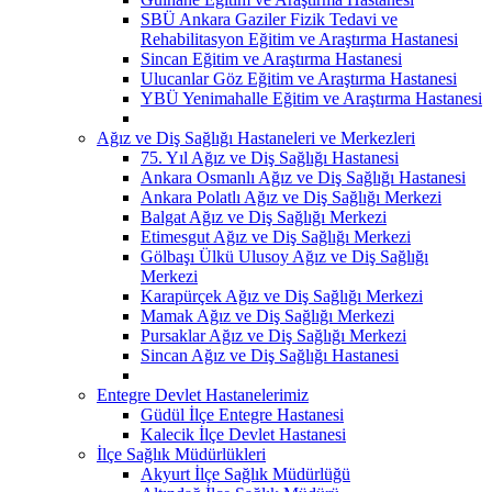
SBÜ Ankara Gaziler Fizik Tedavi ve
Rehabilitasyon Eğitim ve Araştırma Hastanesi
Sincan Eğitim ve Araştırma Hastanesi
Ulucanlar Göz Eğitim ve Araştırma Hastanesi
YBÜ Yenimahalle Eğitim ve Araştırma Hastanesi
Ağız ve Diş Sağlığı Hastaneleri ve Merkezleri
75. Yıl Ağız ve Diş Sağlığı Hastanesi
Ankara Osmanlı Ağız ve Diş Sağlığı Hastanesi
Ankara Polatlı Ağız ve Diş Sağlığı Merkezi
Balgat Ağız ve Diş Sağlığı Merkezi
Etimesgut Ağız ve Diş Sağlığı Merkezi
Gölbaşı Ülkü Ulusoy Ağız ve Diş Sağlığı
Merkezi
Karapürçek Ağız ve Diş Sağlığı Merkezi
Mamak Ağız ve Diş Sağlığı Merkezi
Pursaklar Ağız ve Diş Sağlığı Merkezi
Sincan Ağız ve Diş Sağlığı Hastanesi
Entegre Devlet Hastanelerimiz
Güdül İlçe Entegre Hastanesi
Kalecik İlçe Devlet Hastanesi
İlçe Sağlık Müdürlükleri
Akyurt İlçe Sağlık Müdürlüğü