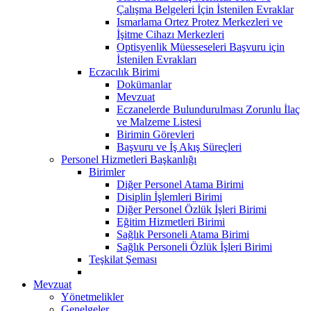
Çalışma Belgeleri İçin İstenilen Evraklar
Ismarlama Ortez Protez Merkezleri ve
İşitme Cihazı Merkezleri
Optisyenlik Müesseseleri Başvuru için
İstenilen Evrakları
Eczacılık Birimi
Dokümanlar
Mevzuat
Eczanelerde Bulundurulması Zorunlu İlaç
ve Malzeme Listesi
Birimin Görevleri
Başvuru ve İş Akış Süreçleri
Personel Hizmetleri Başkanlığı
Birimler
Diğer Personel Atama Birimi
Disiplin İşlemleri Birimi
Diğer Personel Özlük İşleri Birimi
Eğitim Hizmetleri Birimi
Sağlık Personeli Atama Birimi
Sağlık Personeli Özlük İşleri Birimi
Teşkilat Şeması
Mevzuat
Yönetmelikler
Genelgeler