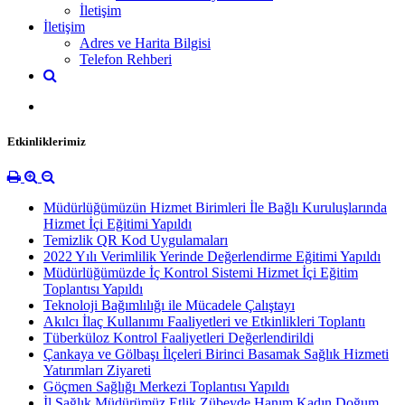
İletişim
İletişim
Adres ve Harita Bilgisi
Telefon Rehberi
Etkinliklerimiz
Müdürlüğümüzün Hizmet Birimleri İle Bağlı Kuruluşlarında
Hizmet İçi Eğitimi Yapıldı
Temizlik QR Kod Uygulamaları
2022 Yılı Verimlilik Yerinde Değerlendirme Eğitimi Yapıldı
Müdürlüğümüzde İç Kontrol Sistemi Hizmet İçi Eğitim
Toplantısı Yapıldı
Teknoloji Bağımlılığı ile Mücadele Çalıştayı
Akılcı İlaç Kullanımı Faaliyetleri ve Etkinlikleri Toplantı
Tüberküloz Kontrol Faaliyetleri Değerlendirildi
Çankaya ve Gölbaşı İlçeleri Birinci Basamak Sağlık Hizmeti
Yatırımları Ziyareti
Göçmen Sağlığı Merkezi Toplantısı Yapıldı
İl Sağlık Müdürümüz Etlik Zübeyde Hanım Kadın Doğum