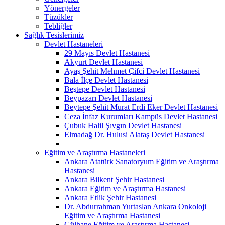
Yönergeler
Tüzükler
Tebliğler
Sağlık Tesislerimiz
Devlet Hastaneleri
29 Mayıs Devlet Hastanesi
Akyurt Devlet Hastanesi
Ayaş Şehit Mehmet Çifci Devlet Hastanesi
Bala İlçe Devlet Hastanesi
Beştepe Devlet Hastanesi
Beypazarı Devlet Hastanesi
Beytepe Şehit Murat Erdi Eker Devlet Hastanesi
Ceza İnfaz Kurumları Kampüs Devlet Hastanesi
Çubuk Halil Şıvgın Devlet Hastanesi
Elmadağ Dr. Hulusi Alataş Devlet Hastanesi
Eğitim ve Araştırma Hastaneleri
Ankara Atatürk Sanatoryum Eğitim ve Araştırma
Hastanesi
Ankara Bilkent Şehir Hastanesi
Ankara Eğitim ve Araştırma Hastanesi
Ankara Etlik Şehir Hastanesi
Dr. Abdurrahman Yurtaslan Ankara Onkoloji
Eğitim ve Araştırma Hastanesi
Gülhane Eğitim ve Araştırma Hastanesi