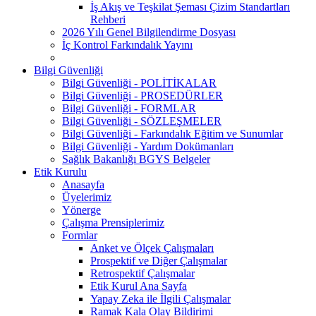
İş Akış ve Teşkilat Şeması Çizim Standartları
Rehberi
2026 Yılı Genel Bilgilendirme Dosyası
İç Kontrol Farkındalık Yayını
Bilgi Güvenliği
Bilgi Güvenliği - POLİTİKALAR
Bilgi Güvenliği - PROSEDÜRLER
Bilgi Güvenliği - FORMLAR
Bilgi Güvenliği - SÖZLEŞMELER
Bilgi Güvenliği - Farkındalık Eğitim ve Sunumlar
Bilgi Güvenliği - Yardım Dokümanları
Sağlık Bakanlığı BGYS Belgeler
Etik Kurulu
Anasayfa
Üyelerimiz
Yönerge
Çalışma Prensiplerimiz
Formlar
Anket ve Ölçek Çalışmaları
Prospektif ve Diğer Çalışmalar
Retrospektif Çalışmalar
Etik Kurul Ana Sayfa
Yapay Zeka ile İlgili Çalışmalar
Ramak Kala Olay Bildirimi