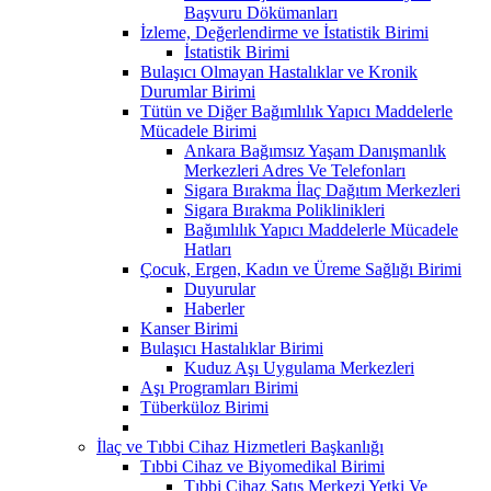
Başvuru Dökümanları
İzleme, Değerlendirme ve İstatistik Birimi
İstatistik Birimi
Bulaşıcı Olmayan Hastalıklar ve Kronik
Durumlar Birimi
Tütün ve Diğer Bağımlılık Yapıcı Maddelerle
Mücadele Birimi
Ankara Bağımsız Yaşam Danışmanlık
Merkezleri Adres Ve Telefonları
Sigara Bırakma İlaç Dağıtım Merkezleri
Sigara Bırakma Poliklinikleri
Bağımlılık Yapıcı Maddelerle Mücadele
Hatları
Çocuk, Ergen, Kadın ve Üreme Sağlığı Birimi
Duyurular
Haberler
Kanser Birimi
Bulaşıcı Hastalıklar Birimi
Kuduz Aşı Uygulama Merkezleri
Aşı Programları Birimi
Tüberküloz Birimi
İlaç ve Tıbbi Cihaz Hizmetleri Başkanlığı
Tıbbi Cihaz ve Biyomedikal Birimi
Tıbbi Cihaz Satış Merkezi Yetki Ve