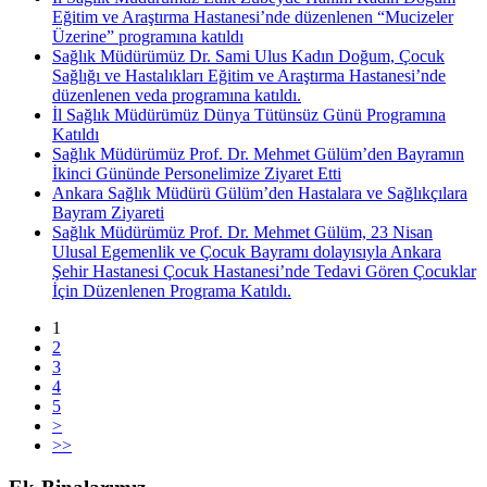
Eğitim ve Araştırma Hastanesi’nde düzenlenen “Mucizeler
Üzerine” programına katıldı
Sağlık Müdürümüz Dr. Sami Ulus Kadın Doğum, Çocuk
Sağlığı ve Hastalıkları Eğitim ve Araştırma Hastanesi’nde
düzenlenen veda programına katıldı.
İl Sağlık Müdürümüz Dünya Tütünsüz Günü Programına
Katıldı
Sağlık Müdürümüz Prof. Dr. Mehmet Gülüm’den Bayramın
İkinci Gününde Personelimize Ziyaret Etti
Ankara Sağlık Müdürü Gülüm’den Hastalara ve Sağlıkçılara
Bayram Ziyareti
Sağlık Müdürümüz Prof. Dr. Mehmet Gülüm, 23 Nisan
Ulusal Egemenlik ve Çocuk Bayramı dolayısıyla Ankara
Şehir Hastanesi Çocuk Hastanesi’nde Tedavi Gören Çocuklar
İçin Düzenlenen Programa Katıldı.
1
2
3
4
5
>
>>